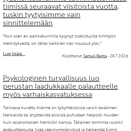
tiimissä seuraavat viisitoista vuotta,
tuskin tyytyisimme vain
sinnittelemään
"Kun olen eri paikkakunnilla kysynyt osallistujilta tiimityön
merkityksestä, on lähes kaikkien käsi noussut ylös."
Lue lisää...
Kirjoittanut:
Samuli Ranta
- 28.7.2026
Psykologinen turvallisuus luo
perustan laadukkaalle palautteelle
myös varhaiskasvatuksessa
Tarinassa kuvattu tilanne on työyhteisöissä varsin tavallinen.
Hankalista tai ärsyttävistä asioista puhutaan helposti muiden
kuin asianomaisen henkilön kanssa. Tällainen toiminta ruokkii
epäluottamusta, lisää väärinymmärryksiä ja heikentää tiimin