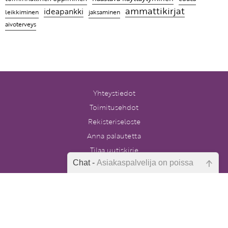
ammattikirjat
ideapankki
leikkiminen
jaksaminen
aivoterveys
Yhteystiedot
Toimitusehdot
Rekisteriseloste
Anna palautetta
Tilaa uutiskirje
Chat -
Asiakaspalvelija on poissa
Peruutuslomake
Emme ole juuri nyt paikalla, lähetä
kysymyksesi meille sähköpostitse,
niin vastaamme sinulle
mahdollisimman pian.
Postikulut alkaen 4,90 €. Yli 80 euron