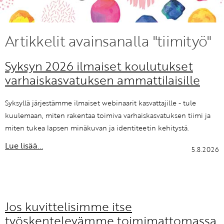
KIRJAUDU SISÄÄN
Artikkelit avainsanalla "tiimityö"
Etkö ole vielä Varhaiskasvatuksen Tietopalvelun
jäsen?
Syksyn 2026 ilmaiset koulutukset
Liity tästä!
varhaiskasvatuksen ammattilaisille
Syksyllä järjestämme ilmaiset webinaarit kasvattajille - tule
kuulemaan, miten rakentaa toimiva varhaiskasvatuksen tiimi ja
miten tukea lapsen minäkuvan ja identiteetin kehitystä.
Lue lisää...
5.8.2026
Jos kuvittelisimme itse
työskentelevämme toimimattomassa