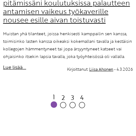
pitämissäni koulutuksissa palautteen
antamisen vaikeus työkaverille
nousee esille aivan toistuvasti
Muistan yhä tilanteet, joissa henkisesti kamppailin sen kanssa,
toimisinko lasten kanssa oikeaksi kokemallani tavalla ja kestäisin
kollegojen hämmentyneet tai jopa ärsyyntyneet katseet vai
ohjaisinko itsekin lapsia tavalla, joka työyhteisössä oli vallalla.
Lue lisää...
Kirjoittanut:
Liisa Ahonen
- 4.3.2026
1
2
3
4