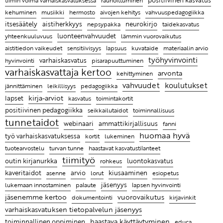
rauhoittuminen
Lista artikkeleista vanhoilta sivuiltamme
Kehuhippa varhaiskasvatukseen
Lapsen kasvua ja hyvinvointia ajateltaessa keskiössä
Pysähdy ihastelemaan arjen pieniä mukavia hetkiä
Haastava tilanne saattaa olla kaikkein tärkein tilanne
kehuminen
musiikki
hermosto
aivojen kehitys
vahvuuspedagogiikka
on lapsi itse
luoda turvallista ja hyvää suhdetta lapseen
Ammattikirjat ovat auttaneet oivaltamaan, kuinka
itsesäätely
neurokirjo
aistiherkkyys
taidekasvatus
nepsypakka
Hyvän ryhmän tunnusmerkkejä varhaiskasvatuksessa
tärkeää tunnetaitojen opettaminen on lapsille
luonteenvahvuudet
yhteenkuuluvuus
lämmin vuorovaikutus
KYYTI 2022 on Suomen innostavin korona-ajan
aistitiedon vaikeudet
sensitiivisyys
lapsuus
kuvataide
materiaalin arvio
opetusalan tapahtuma
Elina Rostin mielestä on tärkeä nähdä jokaisessa
työhyvinvointi
hyvinvointi
varhaiskasvatus
pisarapuuttuminen
lapsessa ja aikuisessa vahvuuksia
varhaiskasvattaja kertoo
arvonta
kehittyminen
Ammattikirjojen lukeminen on pieni pysähdys oman
vahvuudet
koulutukset
leikillisyys
pedagogiikka
jännittäminen
työn äärelle
kirja-arviot
lapset
toimintakortit
kasvatus
Entä jos lapsen hyvän kasvun juuret ovat tiimissäsi?
positiivinen pedagogiikka
toiminnallisuus
seikkailutaidot
tunnetaidot
ammattikirjallisuus
webinaari
fanni
Leikin lomassa on luontevaa harjoitella uusia taitoja
huomaa hyvä
työ varhaiskasvatuksessa
lukeminen
kortit
Ratkaisujen muistitaulu
haastavat kasvatustilanteet
tuotearvostelu
turvan tunne
tiimityö
Lasten kanssa jokainen päivä on erilainen ja se
outin kirjanurkka
luontokasvatus
rohkeus
tekeekin työstä mielenkiintoista
kaveritaidot
arvio
kiusaaminen
asenne
lorut
esiopetus
jäsenyys
lukemaan innostaminen
palaute
lapsen hyvinvointi
Ammattikirjat auttavat ymmärtämään, miksi lapsi
jäsenemme kertoo
vuorovaikutus
dokumentointi
kirjavinkit
käyttäytyy tietyllä tavalla ja antaa parempia keinoja
varhaiskasvatuksen tietopalvelun jäsenyys
kohdata hänet
haastava käyttäytyminen
toiminnallinen oppiminen
educa