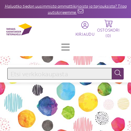
Haluatko tiedon uusimmista ammattikirjoista ja tarjouksista? Tilaa
uutiskirjeemme.
0
OSTOSKORI
KIRJAUDU
(
0
)
KIRJAUDU SISÄÄN
Käyttäjätunnus
Salasana
Unohtuiko salasana?