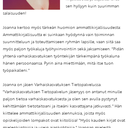
sen hyllyyn kuin suurimman
salaisuuden!
Joanna kertoo myös tärkeän huomion ammattikirjallisuudesta:
Ammattikirjallisuutta ei suinkaan hyödynnä vain toiminnan
suunnitteluun ja toteuttamiseen ryhmän lapsille, vaan siitä saa
myös paljon työkaluja työhyvinvointiin sekä jaksamiseen. "Pidän
yhtenä varhaiskasvatuksen työntekijän tärkeimpänä työkaluna
hänen persoonaansa. Pyrin aina miettimään, mitä itse tuon
työpaikalleni."
Joanna on jäsen Varhaiskasvatuksen Tietopalvelussa.
"Varhaiskasvatuksen Tietopalvelun jäsenyys on antanut minulle
paljon tietoa varhaiskasvatuksesta ja olen sen avulla pystynyt
kehittämään tietotaitoani ja itseäni kasvattajana jatkuvasti." Hän
kiittelee ammattikirjallisuuden alennuksia, joista myös
opiskelijoiden lompakot ovat kiitollisia! "Myös kauden kirjat ovat
mielenkiintoisia ja usein ajankohtaisia." Joannan mielestä