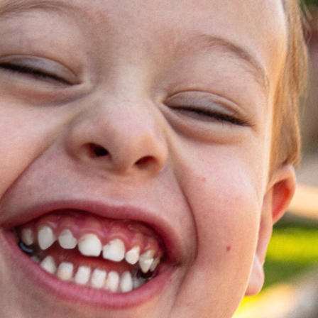
KIRJAUDU SISÄÄN
Etkö ole vielä Varhaiskasvatuksen Tietopalvelun
jäsen?
Liity tästä!