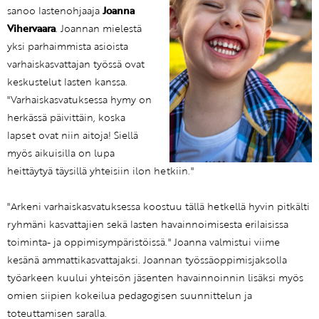
sanoo lastenohjaaja
Joanna
Vihervaara
. Joannan mielestä
yksi parhaimmista asioista
varhaiskasvattajan työssä ovat
keskustelut lasten kanssa.
"Varhaiskasvatuksessa hymy on
herkässä päivittäin, koska
lapset ovat niin aitoja! Siellä
myös aikuisilla on lupa
heittäytyä täysillä yhteisiin ilon hetkiin."
"Arkeni varhaiskasvatuksessa koostuu tällä hetkellä hyvin pitkälti
ryhmäni kasvattajien sekä lasten havainnoimisesta erilaisissa
toiminta- ja oppimisympäristöissä." Joanna valmistui viime
kesänä ammattikasvattajaksi. Joannan työssäoppimisjaksolla
työarkeen kuului yhteisön jäsenten havainnoinnin lisäksi myös
omien siipien kokeilua pedagogisen suunnittelun ja
toteuttamisen saralla.