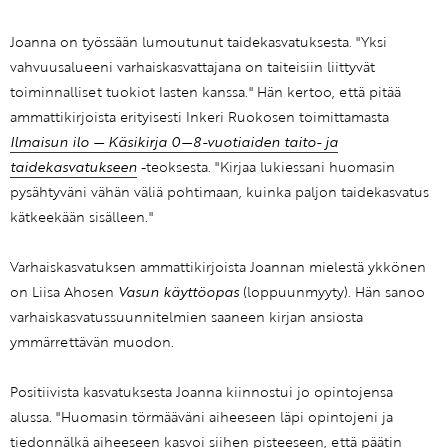
Joanna on työssään lumoutunut taidekasvatuksesta. "Yksi
vahvuusalueeni varhaiskasvattajana on taiteisiin liittyvät
toiminnalliset tuokiot lasten kanssa." Hän kertoo, että pitää
ammattikirjoista erityisesti Inkeri Ruokosen toimittamasta
Ilmaisun ilo — Käsikirja 0—8-vuotiaiden taito- ja
taidekasvatukseen
-teoksesta. "Kirjaa lukiessani huomasin
pysähtyväni vähän väliä pohtimaan, kuinka paljon taidekasvatus
kätkeekään sisälleen."
Varhaiskasvatuksen ammattikirjoista Joannan mielestä ykkönen
on Liisa Ahosen
Vasun käyttöopas
(loppuunmyyty). Hän sanoo
varhaiskasvatussuunnitelmien saaneen kirjan ansiosta
ymmärrettävän muodon.
Positiivista kasvatuksesta Joanna kiinnostui jo opintojensa
alussa. "Huomasin törmääväni aiheeseen läpi opintojeni ja
tiedonnälkä aiheeseen kasvoi siihen pisteeseen, että päätin