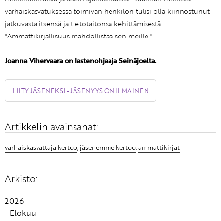
varhaiskasvatuksessa toimivan henkilön tulisi olla kiinnostunut
jatkuvasta itsensä ja tietotaitonsa kehittämisestä.
"Ammattikirjallisuus mahdollistaa sen meille."
Joanna Vihervaara on lastenohjaaja Seinäjoelta.
LIITY JÄSENEKSI - JÄSENYYS ON ILMAINEN
Artikkelin avainsanat:
varhaiskasvattaja kertoo
,
jäsenemme kertoo
,
ammattikirjat
Arkisto:
2026
Elokuu