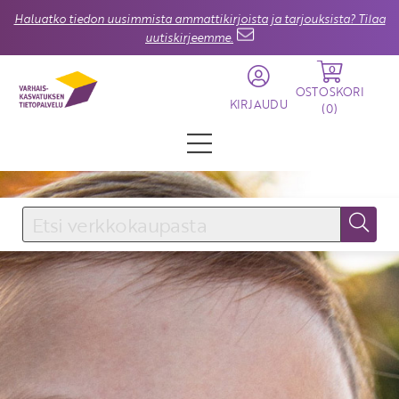
Haluatko tiedon uusimmista ammattikirjoista ja tarjouksista? Tilaa
uutiskirjeemme.
0
OSTOSKORI
KIRJAUDU
(
0
)
KIRJAUDU SISÄÄN
Käyttäjätunnus
Salasana
Unohtuiko salasana?