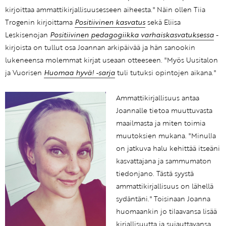
kirjoittaa ammattikirjallisuusesseen aiheesta." Näin ollen Tiia
Trogenin kirjoittama
Positiivinen kasvatus
sekä Eliisa
Leskisenojan
Positiivinen pedagogiikka varhaiskasvatuksessa
-
kirjoista on tullut osa Joannan arkipäivää ja hän sanookin
lukeneensa molemmat kirjat useaan otteeseen. "Myös Uusitalon
ja Vuorisen
Huomaa hyvä! -sarja
tuli tutuksi opintojen aikana."
Ammattikirjallisuus antaa
Joannalle tietoa muuttuvasta
maailmasta ja miten toimia
muutoksien mukana. "Minulla
on jatkuva halu kehittää itseäni
kasvattajana ja sammumaton
tiedonjano. Tästä syystä
ammattikirjallisuus on lähellä
sydäntäni." Toisinaan Joanna
huomaankin jo tilaavansa lisää
kirjallisuutta ja sujauttavansa