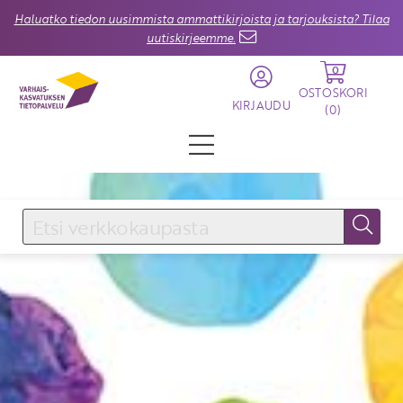
Haluatko tiedon uusimmista ammattikirjoista ja tarjouksista? Tilaa
uutiskirjeemme.
0
OSTOSKORI
KIRJAUDU
(
0
)
KIRJAUDU SISÄÄN
Käyttäjätunnus
Salasana
Unohtuiko salasana?