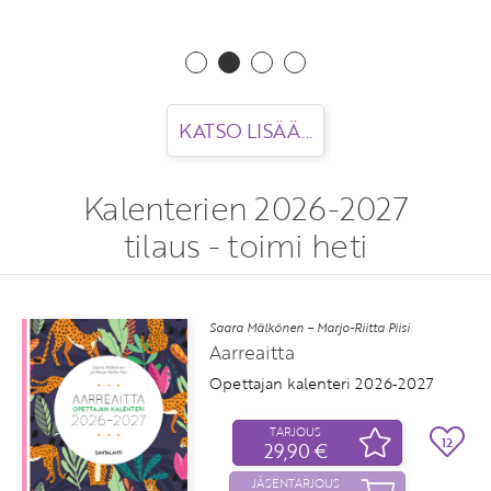
KATSO LISÄÄ...
Kalenterien 2026-2027
tilaus - toimi heti
iisi
Lotta Uusitalo – Kaisa Vuorinen
Huomaa hyvä!
Vahvuuskalenteri 2026
6‑2027
TARJOUS
12
29,90 €
JÄSENTARJOUS