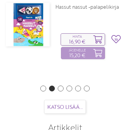
Hassut nassut ‑palapelikirja
HINTA
16
16,90 €
JÄSENELLE
15,20 €
KATSO LISÄÄ...
Artikkelit