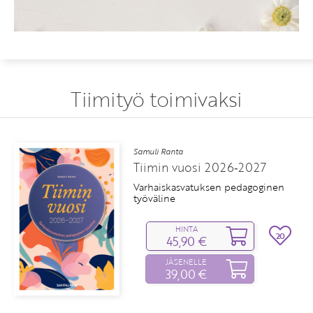
Tiimityö toimivaksi
Samuli Ranta
7
Näin johdat
varhaiskasvatuksen tiimiä
inen
HINTA
20
45,90 €
JÄSENELLE
39,00 €