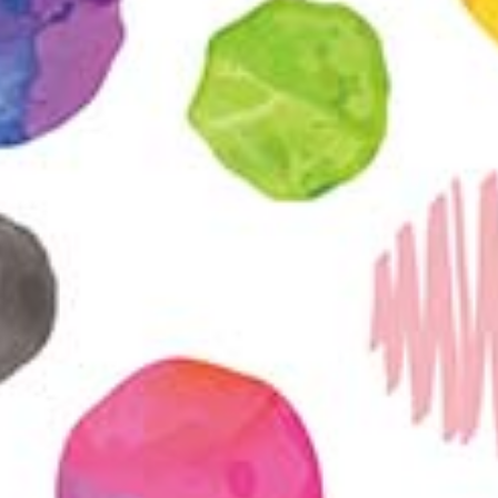
KIRJAUDU SISÄÄN
Etkö ole vielä Varhaiskasvatuksen Tietopalvelun
jäsen?
Liity tästä!