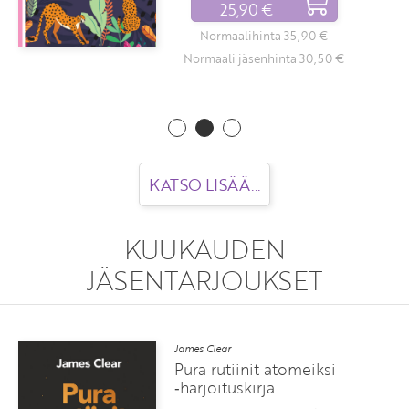
25,90 €
€
Normaalihinta 35,90 €
50 €
Normaali jäsenhinta 30,50 
KATSO LISÄÄ...
KUUKAUDEN
JÄSENTARJOUKSET
James Clear
Pura rutiinit atomeiksi
‑harjoituskirja