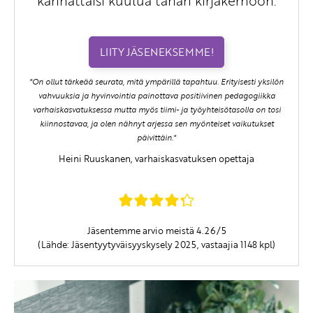
kannattaisi kuulua tähän kirjakerhoon.
LIITY JÄSENEKSEMME!
"On ollut tärkeää seurata, mitä ympärillä tapahtuu. Erityisesti yksilön
vahvuuksia ja hyvinvointia painottava positiivinen pedagogiikka
varhaiskasvatuksessa mutta myös tiimi- ja työyhteisötasolla on tosi
kiinnostavaa, ja olen nähnyt arjessa sen myönteiset vaikutukset
päivittäin."
Heini Ruuskanen, varhaiskasvatuksen opettaja
Jäsentemme arvio meistä 4.26/5
(Lähde: Jäsentyytyväisyyskysely 2025, vastaajia 1148 kpl)