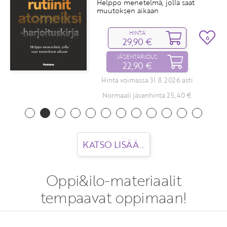
Helppo menetelmä, jolla saat
muutoksen aikaan
HINTA
6
29,90 €
JÄSENTARJOUS
22,90 €
Hinta voimassa 31.8.2026 asti
Normaali jäsenhinta 25,40 €
KATSO LISÄÄ...
Oppi&ilo-materiaalit
tempaavat oppimaan!