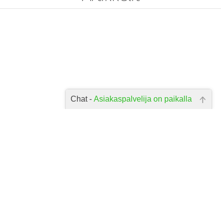
Chat -
Asiakaspalvelija on paikalla
Hei, miten voin auttaa? Kirjoita
kysymyksesi alla olevaan laatikkoon
ja paina lähetä.