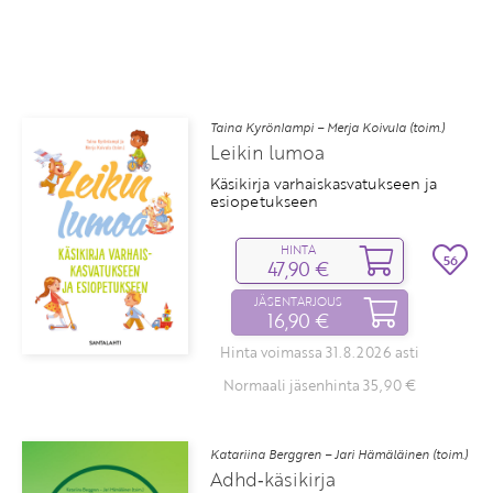
Taina Kyrönlampi – Merja Koivula (toim.)
Leikin lumoa
Käsikirja varhaiskasvatukseen ja
esiopetukseen
HINTA
56
47,90 €
JÄSENTARJOUS
16,90 €
Hinta voimassa 31.8.2026 asti
Normaali jäsenhinta 35,90 €
Katariina Berggren – Jari Hämäläinen (toim.)
Adhd‑käsikirja