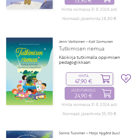
15,90 €
Hinta voimassa 31.8.2026 asti
Normaali jäsenhinta 28,80 €
Jenni Vartiainen – Kati Sormunen
Tutkimisen riemua
Käsikirja tutkimalla oppimisen
pedagogiikkaan
HINTA
27
47,90 €
JÄSENTARJOUS
24,90 €
Hinta voimassa 31.8.2026 asti
Normaali jäsenhinta 35,90 €
Sanna Tuovinen – Marjo Nygård (kuv.)