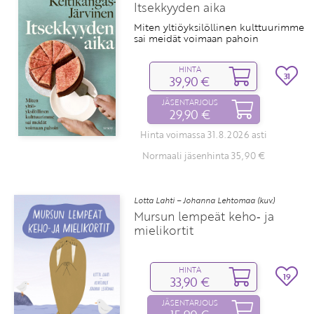
Itsekkyyden aika
Miten yltiöyksilöllinen kulttuurimme
sai meidät voimaan pahoin
HINTA
31
39,90 €
JÄSENTARJOUS
29,90 €
Hinta voimassa 31.8.2026 asti
Normaali jäsenhinta 35,90 €
Lotta Lahti – Johanna Lehtomaa (kuv.)
Mursun lempeät keho‑ ja
mielikortit
HINTA
19
33,90 €
JÄSENTARJOUS