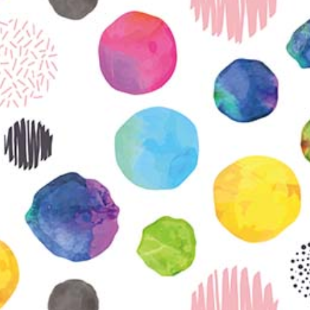
KIRJAUDU SISÄÄN
Etkö ole vielä Varhaiskasvatuksen Tietopalvelun
jäsen?
Liity tästä!