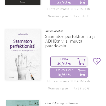
22,90 €
Hinta voimassa 31.8.2026 asti
Normaali jäsenhinta 25,40 €
Juulia Järvdike
Saamaton perfektionisti ja
ADHD:n viisi muuta
paradoksia
HINTA
10
36,90 €
JÄSENTARJOUS
16,90 €
Hinta voimassa 31.8.2026 asti
Normaali jäsenhinta 29,50 €
Liisa Keltikangas-Järvinen