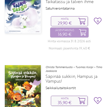
Taikatassu ja talven ihme
Satuhierontatarina
HINTA
12
29,90 €
JÄSENTARJOUS
16,90 €
Hinta voimassa 31.8.2026 asti
Normaali jäsenhinta 19,40 €
Christa Tammenluoto – Tuomas Korpi – Timo
Jaakkola
Säpinää sukkiin, Hampus ja
Vampus!
Seikkailutaitokortit
HINTA
13
35,90 €