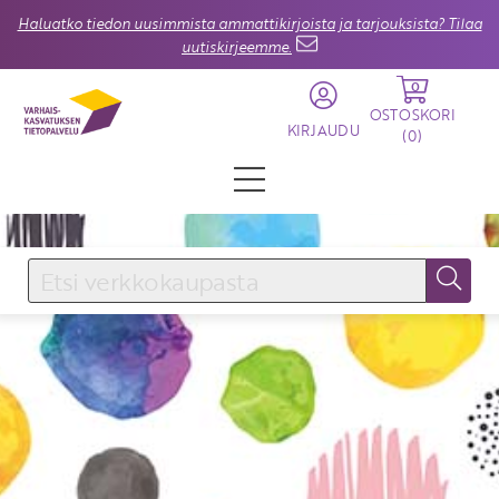
Haluatko tiedon uusimmista ammattikirjoista ja tarjouksista? Tilaa
uutiskirjeemme.
0
OSTOSKORI
KIRJAUDU
(
0
)
KIRJAUDU SISÄÄN
Käyttäjätunnus
Salasana
Unohtuiko salasana?