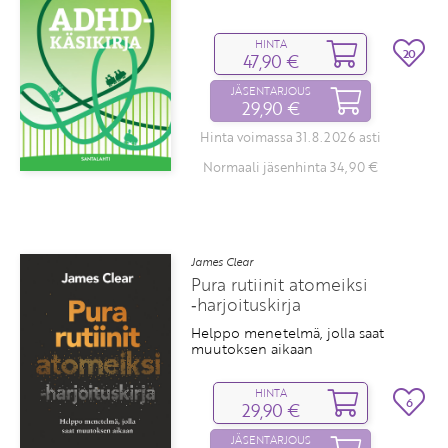
HINTA
20
47,90 €
JÄSENTARJOUS
29,90 €
Hinta voimassa 31.8.2026 asti
Normaali jäsenhinta 34,90 €
James Clear
Pura rutiinit atomeiksi
‑harjoituskirja
Helppo menetelmä, jolla saat
muutoksen aikaan
HINTA
6
29,90 €
JÄSENTARJOUS