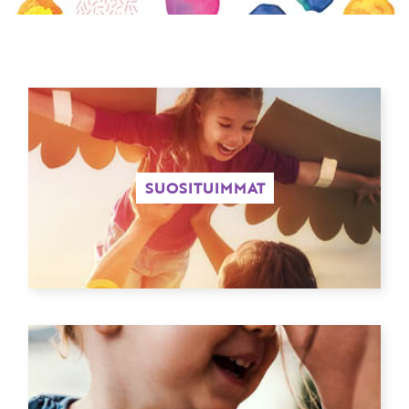
KIRJAUDU SISÄÄN
Etkö ole vielä Varhaiskasvatuksen Tietopalvelun
jäsen?
Liity tästä!
SUOSITUIMMAT