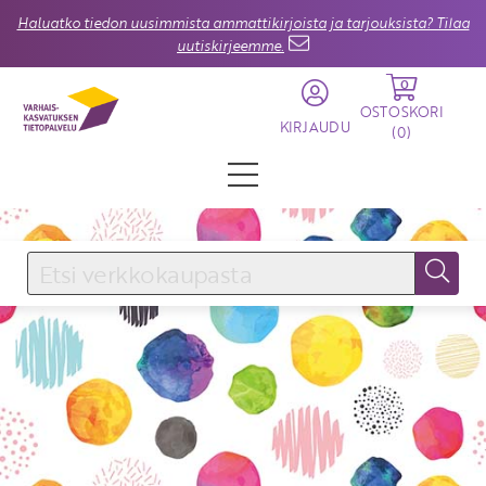
Haluatko tiedon uusimmista ammattikirjoista ja tarjouksista? Tilaa
uutiskirjeemme.
0
OSTOSKORI
KIRJAUDU
(
0
)
KIRJAUDU SISÄÄN
Käyttäjätunnus
Salasana
Unohtuiko salasana?