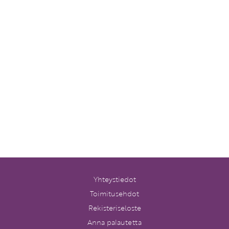
Yhteystiedot
Toimitusehdot
Rekisteriseloste
Anna palautetta