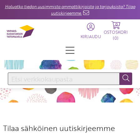
Haluatko tiedon uusimmista ammattikirjoista ja tarjouksista? Tilaa
uutiskirjeemme.
0
OSTOSKORI
KIRJAUDU
(
0
)
KIRJAUDU SISÄÄN
Käyttäjätunnus
Salasana
Tilaa sähköinen uutiskirjeemme
Unohtuiko salasana?