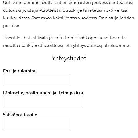
Uutiskirjeidemme avulla saat ensimmäisten joukossa tietoa alasi
KIRJAUDU SISÄÄN
uutuuskirjoista ja -tuotteista. Uutiskirje lähetetään 3-6 kertaa
kuukaudessa. Saat myös kaksi kertaa vuodessa Onnistuja-lehden
postitse.
Etkö ole vielä Varhaiskasvatuksen Tietopalvelun
jäsen?
Jäsen! Jos haluat lisätä jäsentietoihisi sähköpostiosoitteen tai
Liity tästä!
muuttaa sähköpostiosoitteesi, ota yhteys asiakaspalveluumme.
Yhteystiedot
Etu- ja sukunimi
Lähiosoite, postinumero ja -toimipaikka
Sähköpostiosoite