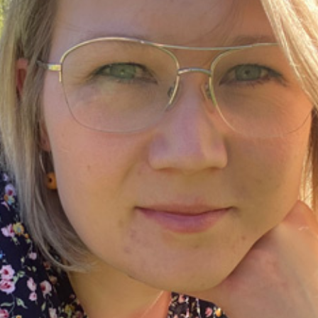
KIRJAUDU SISÄÄN
Etkö ole vielä Varhaiskasvatuksen Tietopalvelun
jäsen?
Liity tästä!