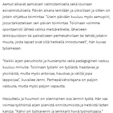
Aamut alkavat aamiaisen valmistamisella sekä lounaan
esivalmistuksella. Päivän aikana leikitään ja ulkoillaan ja sitten on
jotain ohjattua toimintaa. ”Usein päivään kuuluu myös aamupiiri,
jossa tarkastellaan sen päivän toimintaa. Toisinaan voimme
spontaanisti lähteä vaikka metsäretkelle, läheiseen
leikkipuistoon tai paikalliseen perhekahvilaan tai tehdä jotakin
muuta, josta lapset ovat sillä hetkellä innostuneet”, hän kuvaa
työarkeaan.
”Kaikki arjen perushoito ja huolenpito sekä pedagoginen vastuu
kuuluu minulle. Toisinaan työarki on työlästä, haastavaa ja
yksinäistä, mutta myös antoisaa, hauskaa ja välillä jopa
leppoisaa”, kuvailee Jenni. Perhepäivähoitajana on paljon
vastuuta, mutta myös paljon vapautta.
Hassuttelu ja huumori on olennainen osa Jennin työtä. Hän saa
voimaa työhönsä arjen pienistä onnistumisista ja hetkistä lasten
kanssa. ”Kahvi on työkaverini ja lenkkarit hyviä työnohjaajia.”