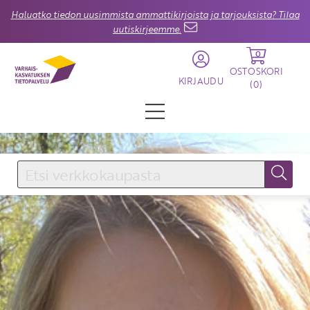
Haluatko tiedon uusimmista ammattikirjoista ja tarjouksista? Tilaa
uutiskirjeemme.
0
OSTOSKORI
KIRJAUDU
(
0
)
KIRJAUDU SISÄÄN
Käyttäjätunnus
Salasana
Unohtuiko salasana?