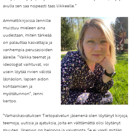
avulla sen saa nopeasti taas liikkeelle.”
Ammattikirjoissa Jennille
muistuu mieleen aina
uudestaan, miten tärkeää
on palauttaa kasvattajia ja
vanhempia perusasioiden
äärelle. ”Vaikka teemat ja
ideologiat vaihtuvat, voi
usein löytää rivien välistä
läsnäolon, lapsen aidon
kohtaamisen ja
myötätunnon”, Jenni
kertoo.
”Varhaiskasvatuksen Tietopalvelun jäsenenä olen löytänyt kirjoja,
teemoja, uutisia ja ajatuksia, joita en välttämättä olisi löytänyt
muuten. Jäsenyys on helppoa ja vaivatonta. Se ei vaadi mitään