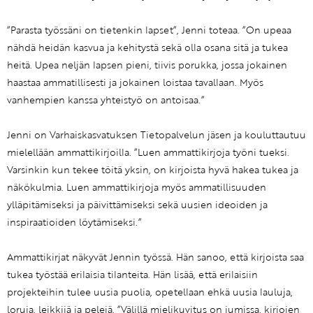
”Parasta työssäni on tietenkin lapset”, Jenni toteaa. ”On upeaa
nähdä heidän kasvua ja kehitystä sekä olla osana sitä ja tukea
heitä. Upea neljän lapsen pieni, tiivis porukka, jossa jokainen
haastaa ammatillisesti ja jokainen loistaa tavallaan. Myös
vanhempien kanssa yhteistyö on antoisaa.”
Jenni on Varhaiskasvatuksen Tietopalvelun jäsen ja kouluttautuu
mielellään ammattikirjoilla. ”Luen ammattikirjoja työni tueksi.
Varsinkin kun tekee töitä yksin, on kirjoista hyvä hakea tukea ja
näkökulmia. Luen ammattikirjoja myös ammatillisuuden
ylläpitämiseksi ja päivittämiseksi sekä uusien ideoiden ja
inspiraatioiden löytämiseksi.”
Ammattikirjat näkyvät Jennin työssä. Hän sanoo, että kirjoista saa
tukea työstää erilaisia tilanteita. Hän lisää, että erilaisiin
projekteihin tulee uusia puolia, opetellaan ehkä uusia lauluja,
loruja, leikkijä ja pelejä. ”Välillä mielikuvitus on jumissa, kirjojen