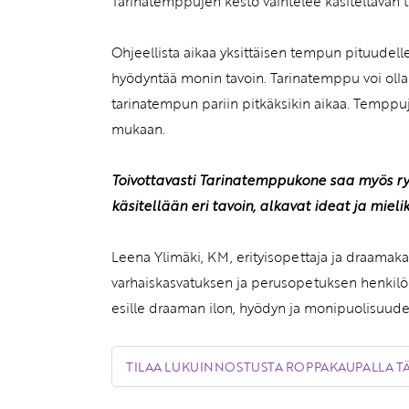
Tarinatemppujen kesto vaihtelee käsiteltävän
Ohjeellista aikaa yksittäisen tempun pituudelle 
hyödyntää monin tavoin. Tarinatemppu voi olla
tarinatempun pariin pitkäksikin aikaa. Temppuj
mukaan.
Toivottavasti Tarinatemppukone saa myös r
käsitellään eri tavoin, alkavat ideat ja mieli
Leena Ylimäki, KM, erityisopettaja ja draamak
varhaiskasvatuksen ja perusopetuksen henkilö
esille draaman ilon, hyödyn ja monipuolisuuden
TILAA LUKUINNOSTUSTA ROPPAKAUPALLA T