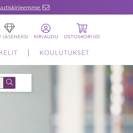
 uutiskirjeemme.
0
TY JÄSENEKSI
KIRJAUDU
OSTOSKORI (
0
)
KELIT
KOULUTUKSET