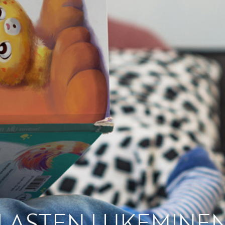
Etkö ole vielä Varhaiskas
jäsen?
Liity tästä!
LASTEN LUKEMINE