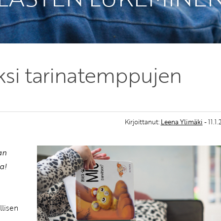
iksi tarinatemppujen
Kirjoittanut:
Leena Ylimäki
- 11.1
an
a!
llisen