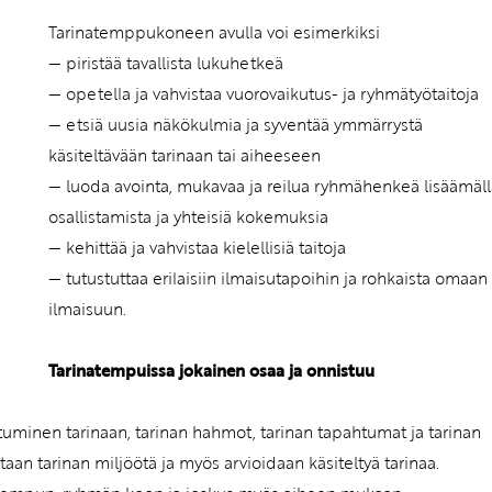
Tarinatemppukoneen avulla voi esimerkiksi
— piristää tavallista lukuhetkeä
— opetella ja vahvistaa vuorovaikutus- ja ryhmätyötaitoja
— etsiä uusia näkökulmia ja syventää ymmärrystä
käsiteltävään tarinaan tai aiheeseen
— luoda avointa, mukavaa ja reilua ryhmähenkeä lisäämäll
osallistamista ja yhteisiä kokemuksia
— kehittää ja vahvistaa kielellisiä taitoja
— tutustuttaa erilaisiin ilmaisutapoihin ja rohkaista omaan
ilmaisuun.
Tarinatempuissa jokainen osaa ja onnistuu
uminen tarinaan, tarinan hahmot, tarinan tapahtumat ja tarinan
kitaan tarinan miljöötä ja myös arvioidaan käsiteltyä tarinaa.