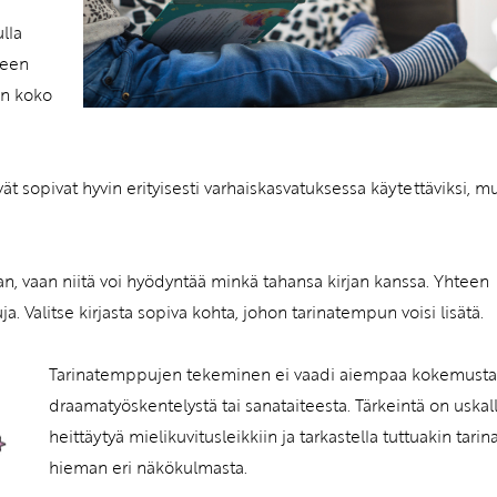
lla
seen
on koko
t sopivat hyvin erityisesti varhaiskasvatuksessa käytettäviksi, m
.
aan, vaan niitä voi hyödyntää minkä tahansa kirjan kanssa. Yhteen
. Valitse kirjasta sopiva kohta, johon tarinatempun voisi lisätä.
Tarinatemppujen tekeminen ei vaadi aiempaa kokemusta
draamatyöskentelystä tai sanataiteesta. Tärkeintä on uskal
heittäytyä mielikuvitusleikkiin ja tarkastella tuttuakin tarin
hieman eri näkökulmasta.