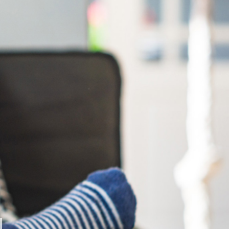
vatuksen Tietopalvelun
N