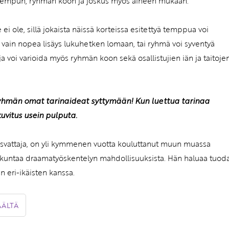
 tempun, ryhmän koon ja joskus myös aiheen mukaan.
ei ole, sillä jokaista näissä korteissa esitettyä temppua voi
 vain nopea lisäys lukuhetken lomaan, tai ryhmä voi syventyä
a voi varioida myös ryhmän koon sekä osallistujien iän ja taitoje
yhmän omat tarinaideat syttymään! Kun luettua tarinaa
kuvitus usein pulputa.
asvattaja, on yli kymmenen vuotta kouluttanut muun muassa
kuntaa draamatyöskentelyn mahdollisuuksista. Hän haluaa tuod
 eri-ikäisten kanssa.
ÄÄLTÄ