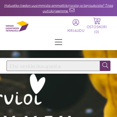
Haluatko tiedon uusimmista ammattikirjoista ja tarjouksista? Tilaa
uutiskirjeemme.
0
OSTOSKORI
KIRJAUDU
(
0
)
KIRJAUDU SISÄÄN
Käyttäjätunnus
Salasana
Unohtuiko salasana?