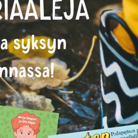
KIRJAUDU SISÄÄN
Etkö ole vielä Varhaiskasvatuksen Tietopalvelun
jäsen?
Liity tästä!