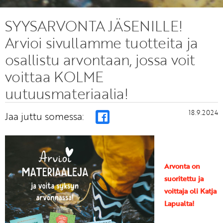
SYYSARVONTA JÄSENILLE!
Arvioi sivullamme tuotteita ja
osallistu arvontaan, jossa voit
voittaa KOLME
uutuusmateriaalia!
18.9.2024
Jaa juttu somessa:
Arvonta on
suoritettu ja
voittaja oli Katja
Lapualta!