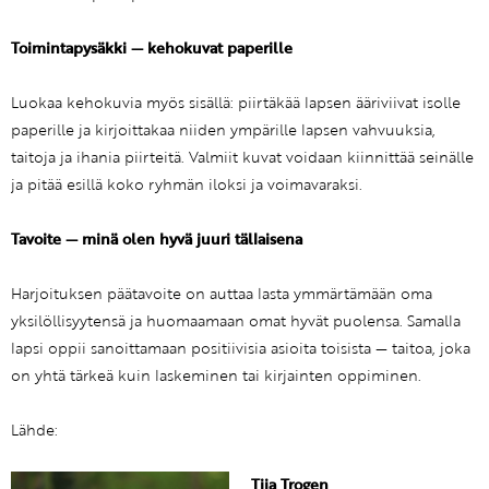
Toimintapysäkki — kehokuvat paperille
Luokaa kehokuvia myös sisällä: piirtäkää lapsen ääriviivat isolle
paperille ja kirjoittakaa niiden ympärille lapsen vahvuuksia,
taitoja ja ihania piirteitä. Valmiit kuvat voidaan kiinnittää seinälle
ja pitää esillä koko ryhmän iloksi ja voimavaraksi.
Tavoite — minä olen hyvä juuri tällaisena
Harjoituksen päätavoite on auttaa lasta ymmärtämään oma
yksilöllisyytensä ja huomaamaan omat hyvät puolensa. Samalla
lapsi oppii sanoittamaan positiivisia asioita toisista — taitoa, joka
on yhtä tärkeä kuin laskeminen tai kirjainten oppiminen.
Lähde:
Tiia Trogen