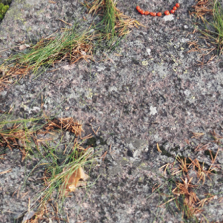
KIRJAUDU SISÄÄN
Etkö ole vielä Varhaiskasvatuksen Tietopalvelun
jäsen?
Liity tästä!