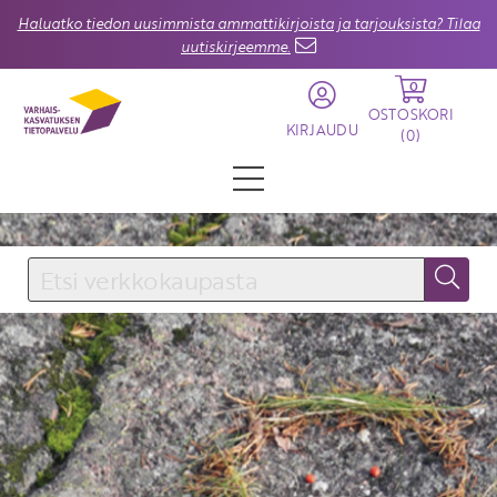
Haluatko tiedon uusimmista ammattikirjoista ja tarjouksista? Tilaa
uutiskirjeemme.
0
OSTOSKORI
KIRJAUDU
(
0
)
KIRJAUDU SISÄÄN
Käyttäjätunnus
Salasana
Unohtuiko salasana?