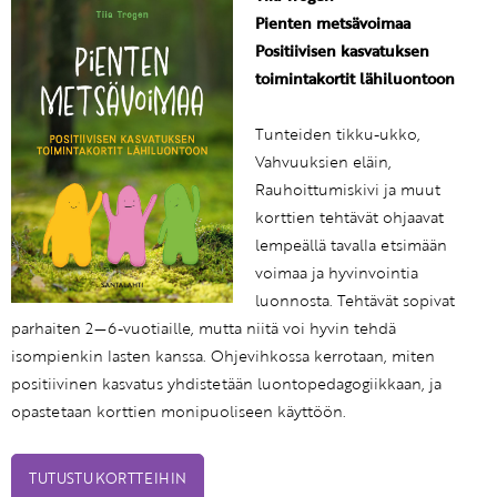
Pienten metsävoimaa
Positiivisen kasvatuksen
toimintakortit lähiluontoon
Tunteiden tikku-ukko,
Vahvuuksien eläin,
Rauhoittumiskivi ja muut
korttien tehtävät ohjaavat
lempeällä tavalla etsimään
voimaa ja hyvinvointia
luonnosta. Tehtävät sopivat
parhaiten 2—6-vuotiaille, mutta niitä voi hyvin tehdä
isompienkin lasten kanssa. Ohjevihkossa kerrotaan, miten
positiivinen kasvatus yhdistetään luontopedagogiikkaan, ja
opastetaan korttien monipuoliseen käyttöön.
TUTUSTU KORTTEIHIN