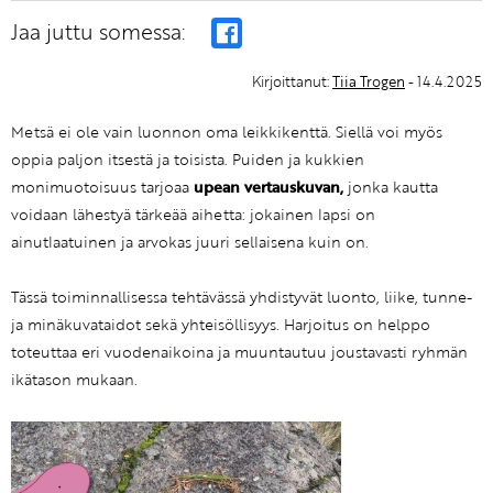
Jaa juttu somessa:
Kirjoittanut:
Tiia Trogen
- 14.4.2025
Metsä ei ole vain luonnon oma leikkikenttä. Siellä voi myös
oppia paljon itsestä ja toisista. Puiden ja kukkien
monimuotoisuus tarjoaa
upean vertauskuvan,
jonka kautta
voidaan lähestyä tärkeää aihetta: jokainen lapsi on
ainutlaatuinen ja arvokas juuri sellaisena kuin on.
Tässä toiminnallisessa tehtävässä yhdistyvät luonto, liike, tunne-
ja minäkuvataidot sekä yhteisöllisyys. Harjoitus on helppo
toteuttaa eri vuodenaikoina ja muuntautuu joustavasti ryhmän
ikätason mukaan.