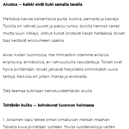
Alustus — kaikki eivät kuki samalla tavalla
Metsässä kasvaa kaikenlaisia puita, kukkia, pensaita ja kasveja.
Toisilla on vahvat juuret ja paksu runko, toisilla hennot varret
mutta suuri sitkeys. Jotkut kukat loistavat kesän helteessä, toiset
taas kestävät ensilumeen saakka.
Aivan kuten luonnossa, me ihmisetkin olemme erilaisia:
eripituisia, erinäköisiä, eri vahvuuksilla varustettuja. Toiset ovat
hyviä piirtämään, toiset jaksavat harjoitella sinnikkäästi uusia
taitoja. Kaikissa on jotain ihanaa ja arvokasta.
Tätä teemaa tutkitaan kehokuvatehtävän avulla.
Tehtävän kulku — kehokuvat luonnon helmassa
1. Jokainen lapsi tekee oman omakuvan metsän maahan.
Talvella kuva piirretään lumeen. Muita vuodenaikoja varten