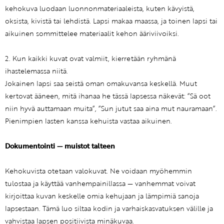
kehokuva luodaan luonnonmateriaaleista, kuten kävyistä,
oksista, kivistä tai lehdistä. Lapsi makaa maassa, ja toinen lapsi tai
aikuinen sommittelee materiaalit kehon ääriviivoiksi.
2. Kun kaikki kuvat ovat valmiit, kierretään ryhmänä
ihastelemassa niitä.
Jokainen lapsi saa seistä oman omakuvansa keskellä. Muut
kertovat ääneen, mitä ihanaa he tässä lapsessa näkevät: ”Sä oot
niin hyvä auttamaan muita”, ”Sun jutut saa aina mut nauramaan”.
Pienimpien lasten kanssa kehuista vastaa aikuinen.
Dokumentointi — muistot talteen
Kehokuvista otetaan valokuvat. Ne voidaan myöhemmin
tulostaa ja käyttää vanhempainillassa — vanhemmat voivat
kirjoittaa kuvan keskelle omia kehujaan ja lämpimiä sanoja
lapsestaan. Tämä luo siltaa kodin ja varhaiskasvatuksen välille ja
vahvistaa lapsen positiivista minäkuvaa.