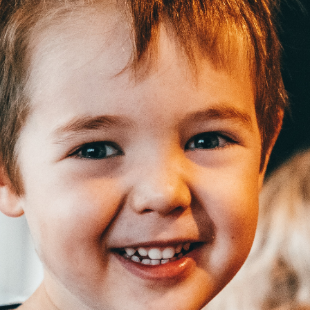
KIRJAUDU SISÄÄN
Etkö ole vielä Varhaiskasvatuksen Tietopalvelun
jäsen?
Liity tästä!