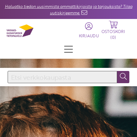
Haluatko tiedon uusimmista ammattikirjoista ja tarjouksista? Tilaa
uutiskirjeemme.
0
OSTOSKORI
KIRJAUDU
(
0
)
KIRJAUDU SISÄÄN
Käyttäjätunnus
Salasana
Unohtuiko salasana?