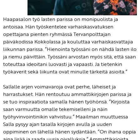
Haapasalon työ lasten parissa on monipuolista ja
antoisaa. Hän työskentelee varhaiskasvatuksen
opettajana pienten ryhmässä Tervanpolttajan
päiväkodissa Kokkolassa ja kouluttaa varhaiskasvattajia
liikunnan parissa. ”Hienointa työssäni on nähdä lasten ilo
ja riemu päivittäin. Työssäni arvostan myös sitä, että saan
toteuttaa ideoitani luovasti ja vapaasti. Ja tietenkin
työkaverit sekä liikunta ovat minulle tärkeitä asioita.”
Sallalle arjen voimavaroja ovat perhe, läheiset ja
harrastukset. Hän rentoutuu ammattikirjojen parissa ja
se tuo inspiraatiota samalla hänen työhönsä. ”Kirjoista
saan varmuutta omalle tekemiselleni ja näin
työhyvinvointinikin vahvistuu.” Maailman muuttuessa
Salla pysyy ajan tasalla kirjojen avulla ja uuden
oppiminen on lähellä hänen sydäntään. ”On ihana oppia
aina lisää ja saada uusia oivalluksia.” Ammattikirjoista