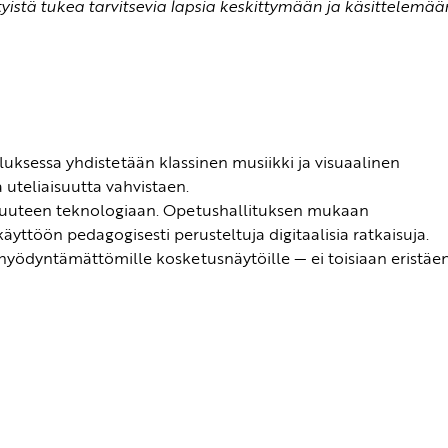
yistä tukea tarvitsevia lapsia keskittymään ja käsittelemää
luksessa yhdistetään klassinen musiikki ja visuaalinen
a uteliaisuutta vahvistaen.
nä uuteen teknologiaan. Opetushallituksen mukaan
 käyttöön pedagogisesti perusteltuja digitaalisia ratkaisuja.
öä hyödyntämättömille kosketusnäytöille — ei toisiaan eristäe