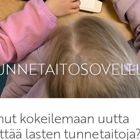
UNNETAITOSOVELL
nut kokeilemaan uutta
ttää lasten tunnetaitoja