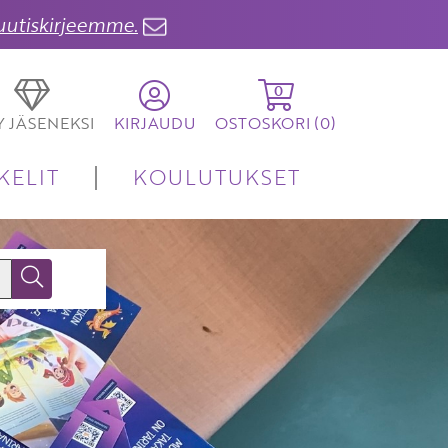
 uutiskirjeemme.
0
TY JÄSENEKSI
KIRJAUDU
OSTOSKORI (
0
)
KELIT
KOULUTUKSET