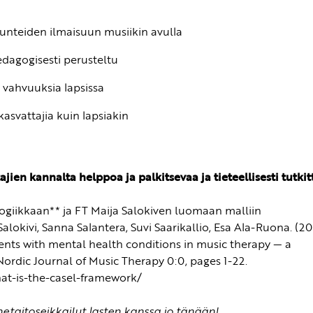
 tunteiden ilmaisuun musiikin avulla
pedagogisesti perusteltu
 vahvuuksia lapsissa
kasvattajia kuin lapsiakin
jien kannalta helppoa ja palkitsevaa ja tieteellisesti tutkit
ogiikkaan** ja FT Maija Salokiven luomaan malliin
lokivi, Sanna Salantera, Suvi Saarikallio, Esa Ala-Ruona. (2
cents with mental health conditions in music therapy — a
Nordic Journal of Music Therapy 0:0, pages 1-22.
hat-is-the-casel-framework/
netaitoseikkailut lasten kanssa jo tänään!