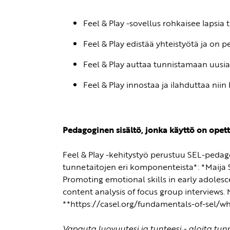
Feel & Play -sovellus rohkaisee lapsia
Feel & Play edistää yhteistyötä ja on 
Feel & Play auttaa tunnistamaan uusia
Feel & Play innostaa ja ilahduttaa niin 
Pedagoginen sisältö, jonka käyttö on opetta
Feel & Play -kehitystyö perustuu SEL-pedag
tunnetaitojen eri komponenteista*: *Maija Sa
Promoting emotional skills in early adoles
content analysis of focus group interviews. 
**https://casel.org/fundamentals-of-sel/w
Vapauta luovuutesi ja tunteesi - aloita tun