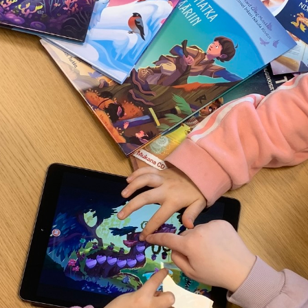
Etkö ole vielä Varhaiskas
jäsen?
Liity tästä!