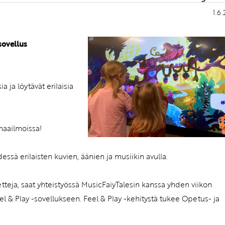
1.6
sovellus
 ja löytävät erilaisia
amaailmoissa!
essä erilaisten kuvien, äänien ja musiikin avulla.
letteja, saat yhteistyössä MusicFaiyTalesin kanssa yhden viikon
 & Play -sovellukseen. Feel & Play -kehitystä tukee Opetus- ja