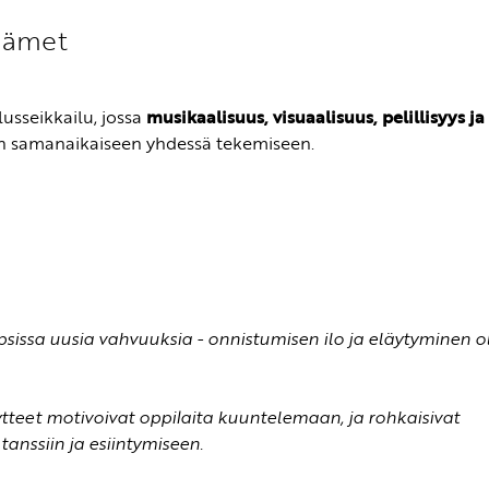
ydämet
lusseikkailu, jossa
musikaalisuus, visuaalisuus, pelillisyys ja
n samanaikaiseen yhdessä tekemiseen.
psissa uusia vahvuuksia - onnistumisen ilo ja eläytyminen ol
tteet motivoivat oppilaita kuuntelemaan, ja rohkaisivat
tanssiin ja esiintymiseen.