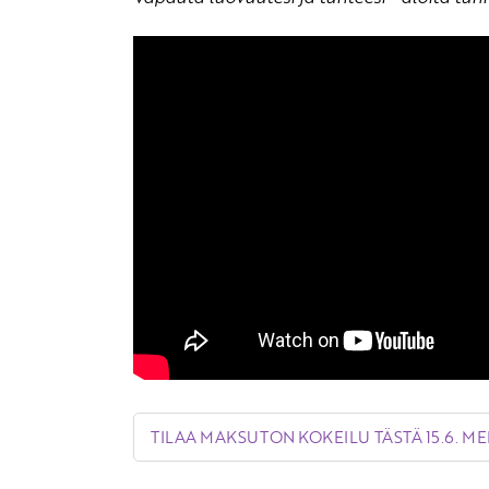
TILAA MAKSUTON KOKEILU TÄSTÄ 15.6. M