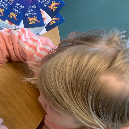
vatuksen Tietopalvelun