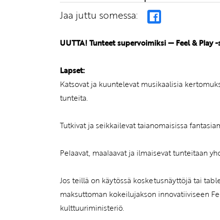
Jaa juttu somessa:
UUTTA! Tunteet supervoimiksi — Feel & Play -
Lapset:
Katsovat ja kuuntelevat musikaalisia kertomuksia
tunteita.
Tutkivat ja seikkailevat taianomaisissa fantasi
Pelaavat, maalaavat ja ilmaisevat tunteitaan yhd
Jos teillä on käytössä kosketusnäyttöjä tai tab
maksuttoman kokeilujakson innovatiiviseen Feel
kulttuuriministeriö.