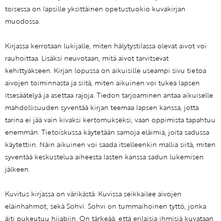
toisessa on lapsille yksittäinen opetustuokio kuvakirjan
muodossa.
Kirjassa kerrotaan lukijalle, miten hälytystilassa olevat aivot voi
rauhoittaa. Lisäksi neuvotaan, mitä aivot tarvitsevat
kehittyäkseen. Kirjan lopussa on aikuisille useampi sivu tietoa
aivojen toiminnasta ja siitä, miten aikuinen voi tukea lapsen
itsesäätelyä ja asettaa rajoja. Tiedon tarjoaminen antaa aikuiselle
mahdollisuuden syventää kirjan teemaa lapsen kanssa, jotta
tarina ei jää vain kivaksi kertomukseksi, vaan oppimista tapahtuu
enemmän. Tietoiskussa käytetään samoja eläimiä, joita sadussa
käytettiin. Näin aikuinen voi saada itselleenkin mallia siitä, miten
syventää keskustelua aiheesta lasten kanssa sadun lukemisen
jälkeen.
Kuvitus kirjassa on värikästä. Kuvissa seikkailee aivojen
eläinhahmot, sekä Sohvi. Sohvi on tummaihoinen tyttö, jonka
äiti pukeutuu hijabiin. On tärkeää, että erilaisia ihmisiä kuvataan