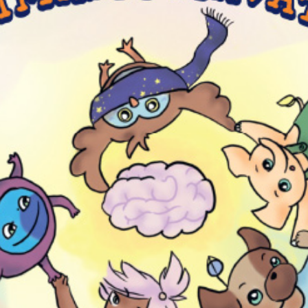
KIRJAUDU SISÄÄN
Etkö ole vielä Varhaiskasvatuksen Tietopalvelun
jäsen?
Liity tästä!