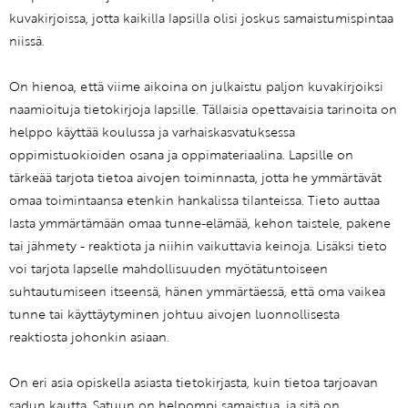
kuvakirjoissa, jotta kaikilla lapsilla olisi joskus samaistumispintaa
niissä.
On hienoa, että viime aikoina on julkaistu paljon kuvakirjoiksi
naamioituja tietokirjoja lapsille. Tällaisia opettavaisia tarinoita on
helppo käyttää koulussa ja varhaiskasvatuksessa
oppimistuokioiden osana ja oppimateriaalina. Lapsille on
tärkeää tarjota tietoa aivojen toiminnasta, jotta he ymmärtävät
omaa toimintaansa etenkin hankalissa tilanteissa. Tieto auttaa
lasta ymmärtämään omaa tunne-elämää, kehon taistele, pakene
tai jähmety - reaktiota ja niihin vaikuttavia keinoja. Lisäksi tieto
voi tarjota lapselle mahdollisuuden myötätuntoiseen
suhtautumiseen itseensä, hänen ymmärtäessä, että oma vaikea
tunne tai käyttäytyminen johtuu aivojen luonnollisesta
reaktiosta johonkin asiaan.
On eri asia opiskella asiasta tietokirjasta, kuin tietoa tarjoavan
sadun kautta. Satuun on helpompi samaistua, ja sitä on