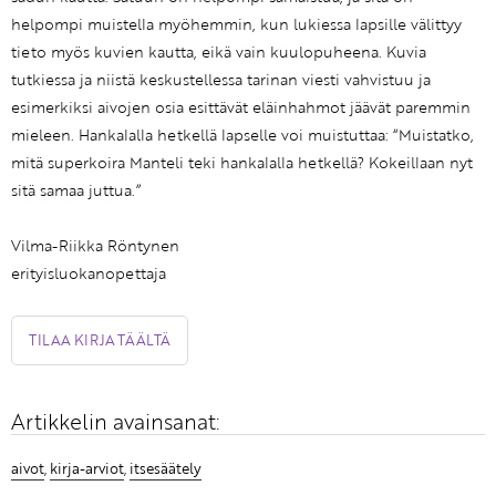
helpompi muistella myöhemmin, kun lukiessa lapsille välittyy
tieto myös kuvien kautta, eikä vain kuulopuheena. Kuvia
tutkiessa ja niistä keskustellessa tarinan viesti vahvistuu ja
esimerkiksi aivojen osia esittävät eläinhahmot jäävät paremmin
mieleen. Hankalalla hetkellä lapselle voi muistuttaa: “Muistatko,
mitä superkoira Manteli teki hankalalla hetkellä? Kokeillaan nyt
sitä samaa juttua.”
Vilma-Riikka Röntynen
erityisluokanopettaja
TILAA KIRJA TÄÄLTÄ
Artikkelin avainsanat:
aivot
,
kirja-arviot
,
itsesäätely