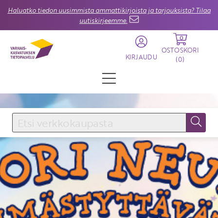
Haluatko tiedon uusimmista ammattikirjoista ja tarjouksista? Tilaa
uutiskirjeemme.
0
OSTOSKORI
KIRJAUDU
(
0
)
KIRJAUDU SISÄÄN
Käyttäjätunnus
Salasana
Unohtuiko salasana?