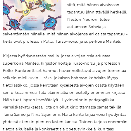
siitä, mitä hänen aivoissaan
tapahtuu jännittävällä hetkellä.
Nestori Neuroni tulee
auttamaan Sohvia ja
selventämään hänelle, mitä hänen aivojensa eri osissa tapahtuu -
keitä ovat professori Pöllö, Turso-norsu ja superkoira Manteli.
Kirjassa hyödynnetään mallia, jossa aivojen osia edustaa
superkoira Manteli, kirjastonhoitaja Turso-norsu ja professori
Pöllö. Konkreettiset hahmot havainnollistavat aivojen toimintaa
selkein mielikuvin. Lisäksi jokaisen hahmon kohdalta löytyy
tietolaatikko, jossa kerrotaan kyseisestä aivojen osasta käyttäen
sen oikeaa nimeä. Tätä eläinmallia on esitelty enemmän kirjassa
Näin tuet lapsen itsesäätelyä - Hyvinvoinnin pedagogiikka
varhaiskasvatuksessa, jota on ollut kirjoittamassa samat tekijät
Taina Sainio ja Nina Sajaniemi. Näitä kahta kirjaa voisi hyödyntää
yhdessä etenkin pienten lasten kanssa. Toinen tarjoaa enemmän
tietoa aikuiselle ja konkreettisia opetusvinkkejä, kun taas