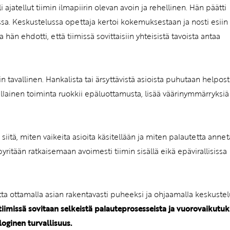
 ajatellut tiimin ilmapiirin olevan avoin ja rehellinen. Hän päätti
ssa. Keskustelussa opettaja kertoi kokemuksestaan ja nosti esiin
hän ehdotti, että tiimissä sovittaisiin yhteisistä tavoista antaa
n tavallinen. Hankalista tai ärsyttävistä asioista puhutaan helpost
lainen toiminta ruokkii epäluottamusta, lisää väärinymmärryksiä 
itä, miten vaikeita asioita käsitellään ja miten palautetta anne
pyritään ratkaisemaan avoimesti tiimin sisällä eikä epävirallisissa
utta ottamalla asian rakentavasti puheeksi ja ohjaamalla keskuste
tiimissä sovitaan selkeistä palauteprosesseista ja vuorovaikutu
oginen turvallisuus.