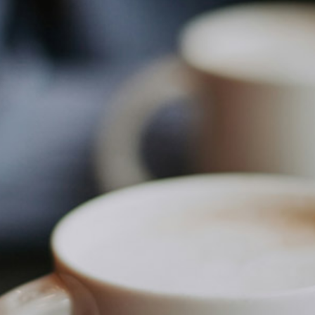
Etkö ole vielä Varhaiskas
jäsen?
Liity tästä!