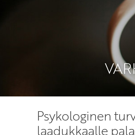
VAR
Psykologinen turv
laadukkaalle pal