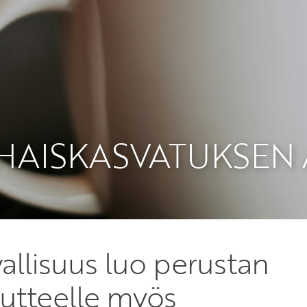
HAISKASVATUKSEN 
allisuus luo perustan
autteelle myös