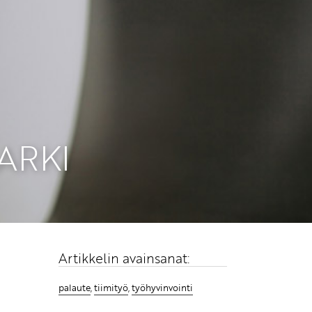
ARKI
Artikkelin avainsanat:
palaute
,
tiimityö
,
työhyvinvointi