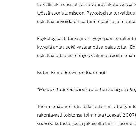
turvalliseksi sosiaalisessa vuorovaikutuksessa. 
työssä suoriutumiseen. Psykologista turvallisu
uskaltaa arvioida omaa toimintaansa ja muuttaa
Psykologisesti turvallinen työympäristö rakent
kyvystä antaa sekä vastaanottaa palautetta. (
uskaltaa ottaa esiin myös vaikeita asioita ilman
Kuten Brené Brown on todennut:
”Mikään tutkimusaineisto ei tue käsitystä h
Tiimin ilmapiirin tulisi olla sellainen, että työn
rakentavasti toistensa toimintaa (Leggat, 2007
vuorovaikutusta, jossa jokaisella tiimin jäsene