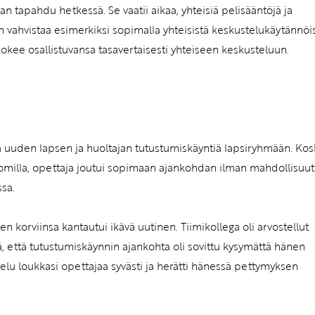
an tapahdu hetkessä. Se vaatii aikaa, yhteisiä pelisääntöjä ja
aan vahvistaa esimerkiksi sopimalla yhteisistä keskustelukäytännöi
 kokee osallistuvansa tasavertaisesti yhteiseen keskusteluun.
sä uuden lapsen ja huoltajan tutustumiskäyntiä lapsiryhmään. Kos
n lomilla, opettaja joutui sopimaan ajankohdan ilman mahdollisuut
sa.
 korviinsa kantautui ikävä uutinen. Tiimikollega oli arvostellut
ä, että tutustumiskäynnin ajankohta oli sovittu kysymättä hänen
elu loukkasi opettajaa syvästi ja herätti hänessä pettymyksen