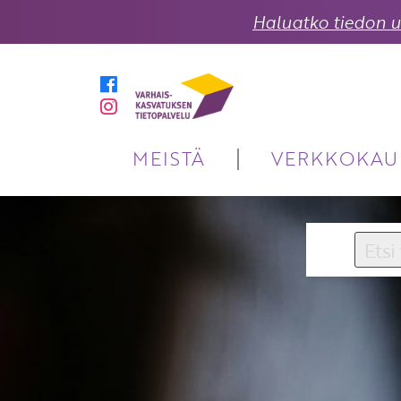
Haluatko tiedon uu
MEISTÄ
VERKKOKAU