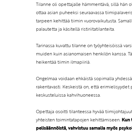
Tilanne oli opettajalle hämmentävä, sillä hän oli
ottaa asian puheeksi seuraavassa tiimipalaveri
tarpeen kehittää tiimin vuorovaikutusta. Samalla 
palautetta ja käsitellä ristiriitatilanteita.
Tarinassa kuvattu tilanne on työyhteisöissä varsi
muiden kuin asianomaisen henkilön kanssa. Täl
heikentää tiimin ilmapiiriä.
Ongelmaa voidaan ehkäistä sopimalla yhdessä si
rakentavasti. Keskeistä on, että erimielisyydet 
keskusteluissa kahvihuoneessa.
Opettaja osoitti tilanteessa hyvää tiimijohtaju
yhteisten toimintatapojen kehittämiseen.
Kun 
pelisäännöistä, vahvistuu samalla myös psykol