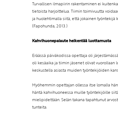
Turvallisen ilmapiirin rakentaminen ei kuitenka
tietoista harjoittelua. Tiimin toimivuutta void
ja huolehtimalla siitä, että jokainen työntekijä
(Fapohunda, 2013.)
Kahvihuonepalaute heikentää luottamusta
Eräässä päiväkodissa opettaja oli järjestämäs
oli kesäaika ja tiimin jäsenet olivat vuorollaa
keskustella asiasta muiden työntekijöiden kans
Myöhemmin opettajan ollessa itse lomalla hänen
häntä kahvihuoneessa muille työntekijöille siit
mielipidettään. Selän takana tapahtunut arvost
tunteita.