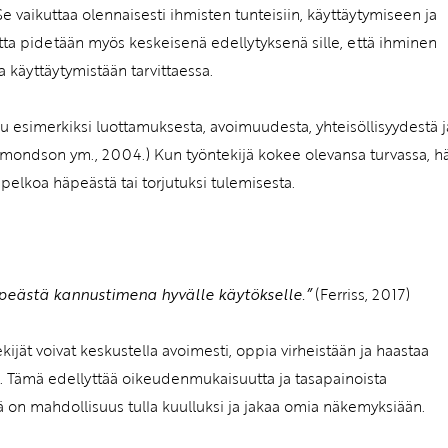
Se vaikuttaa olennaisesti ihmisten tunteisiin, käyttäytymiseen ja
utta pidetään myös keskeisenä edellytyksenä sille, että ihminen
 käyttäytymistään tarvittaessa.
uu esimerkiksi luottamuksesta, avoimuudesta, yhteisöllisyydestä j
Edmondson ym., 2004.) Kun työntekijä kokee olevansa turvassa, h
 pelkoa häpeästä tai torjutuksi tulemisesta.
äpeästä kannustimena hyvälle käytökselle.”
(Ferriss, 2017)
tekijät voivat keskustella avoimesti, oppia virheistään ja haastaa
). Tämä edellyttää oikeudenmukaisuutta ja tasapainoista
llä on mahdollisuus tulla kuulluksi ja jakaa omia näkemyksiään.