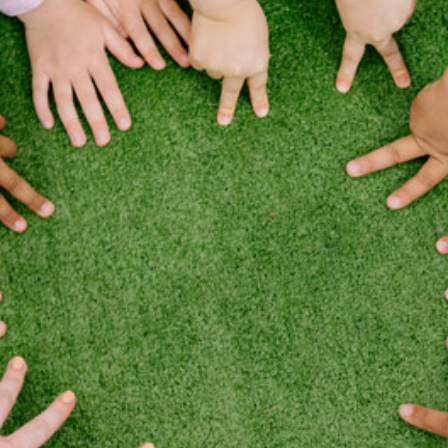
KIRJAUDU SISÄÄN
Etkö ole vielä Varhaiskasvatuksen Tietopalvelun
jäsen?
Liity tästä!