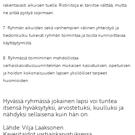
rakentavasti aikuisen tuella. Ristiriitoja ei tarvitse välttää, mutta
ne pitää pystyä sopimaan.
7. Ryhmän aikuisten sekä vanhempien välinen yhteistyö ja
tiedonkulku tukevat ryhmän toimintaa ja toista kunnioittavaa
käyttäytymistä.
8. Ryhmässä toimiminen mahdollistaa
varhaiskasvatussuunnitelman mukaisen kasvatuksen, opetuksen
ja hoidon kokonaisuuden lapsen yksilölliset tarpeet
huomioiden.
Hyvässä ryhmässä jokainen lapsi voi tuntea
itsensä hyväksytyksi, arvostetuksi, kuulluksi ja
nähdyksi sellaisena kuin hän on.
Lähde: Vilja Laaksonen
Kaveritaidot varhaiskasvatuksessa