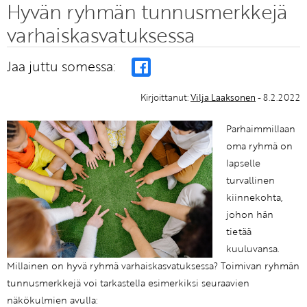
Hyvän ryhmän tunnusmerkkejä
varhaiskasvatuksessa
Jaa juttu somessa:
Kirjoittanut:
Vilja Laaksonen
- 8.2.2022
Parhaimmillaan
oma ryhmä on
lapselle
turvallinen
kiinnekohta,
johon hän
tietää
kuuluvansa.
Millainen on hyvä ryhmä varhaiskasvatuksessa? Toimivan ryhmän
tunnusmerkkejä voi tarkastella esimerkiksi seuraavien
näkökulmien avulla: