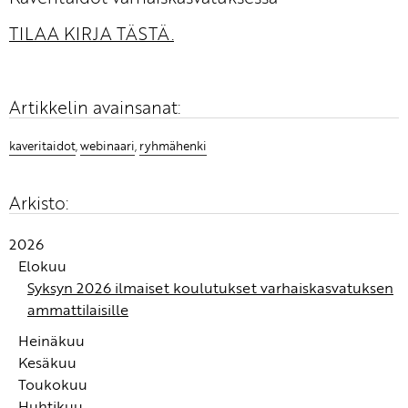
TILAA KIRJA TÄSTÄ.
Artikkelin avainsanat:
kaveritaidot
,
webinaari
,
ryhmähenki
Arkisto:
2026
Elokuu
Syksyn 2026 ilmaiset koulutukset varhaiskasvatuksen
ammattilaisille
Heinäkuu
Kesäkuu
Jos kuvittelisimme itse työskentelevämme
Toukokuu
toimimattomassa tiimissä seuraavat viisitoista vuotta,
Tiimin vuosi on ihanan selkeä työväline, jossa ei ole
Huhtikuu
tuskin tyytyisimme vain sinnittelemään
liikaa asiaa kuten monissa muissa suunnitelmissa ja
Psykologinen turvallisuus luo perustan laadukkaalle