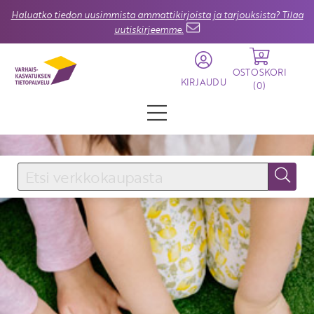
Haluatko tiedon uusimmista ammattikirjoista ja tarjouksista? Tilaa
uutiskirjeemme.
0
OSTOSKORI
KIRJAUDU
(
0
)
KIRJAUDU SISÄÄN
Käyttäjätunnus
Salasana
Unohtuiko salasana?