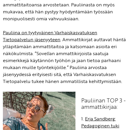
ammattitaitoansa arvostetaan. Pauliinasta on myös
mukavaa, että hän pystyy hyödyntämään työssään
monipuolisesti omia vahvuuksiaan.
Pauliina on tyytyväinen Varhaiskasvatuksen
Tietopalvelun jäsenyyteen
. Ammattikirjat auttavat häntä
ylläpitämään ammattitaitoa ja katsomaan asioita eri
näkökulmista. ”Sovellan ammattikirjoista saatuja
esimerkkejä käytännön työhön ja jaan tietoa parhaani
mukaan muille työntekijöille.” Pauliina arvostaa
jäsenyydessä erityisesti sitä, että Varhaiskasvatuksen
Tietopalvelu tukee hänen ammatillista kehittymistään.
Pauliinan TOP 3 -
ammattikirjaa:
1.
Erja Sandberg:
Pedagoginen tuki