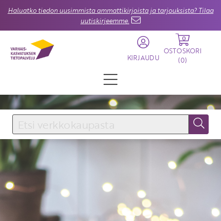
Haluatko tiedon uusimmista ammattikirjoista ja tarjouksista? Tilaa
uutiskirjeemme.
0
OSTOSKORI
KIRJAUDU
(
0
)
KIRJAUDU SISÄÄN
Käyttäjätunnus
Salasana
Unohtuiko salasana?