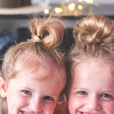
KIRJAUDU SISÄÄN
Etkö ole vielä Varhaiskasvatuksen Tietopalvelun
jäsen?
Liity tästä!