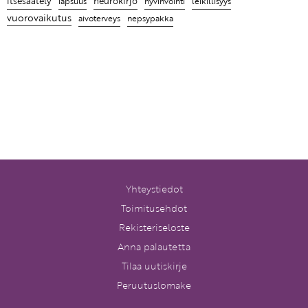
itsesäätely
neurokirjo
hyvinvointi
leikillisyys
lapsuus
vuorovaikutus
aivoterveys
nepsypakka
Yhteystiedot
Toimitusehdot
Rekisteriseloste
Anna palautetta
Tilaa uutiskirje
Peruutuslomake