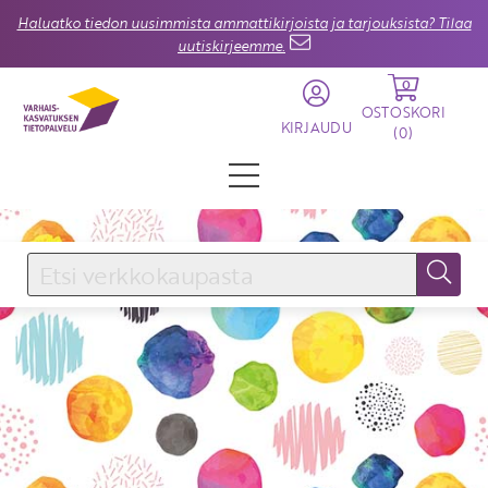
Haluatko tiedon uusimmista ammattikirjoista ja tarjouksista? Tilaa
uutiskirjeemme.
0
OSTOSKORI
KIRJAUDU
(
0
)
KIRJAUDU SISÄÄN
Käyttäjätunnus
Salasana
Unohtuiko salasana?