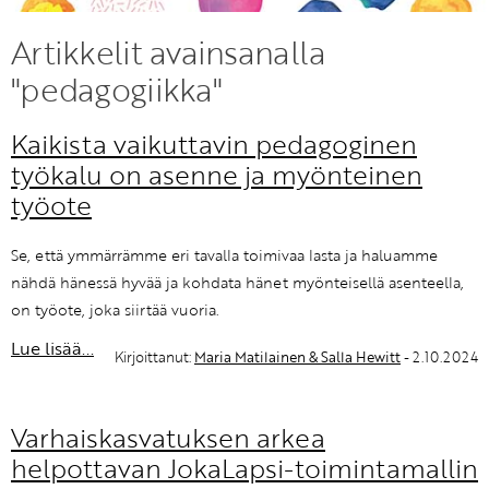
KIRJAUDU SISÄÄN
Artikkelit avainsanalla
"pedagogiikka"
Etkö ole vielä Varhaiskasvatuksen Tietopalvelun
jäsen?
Kaikista vaikuttavin pedagoginen
Liity tästä!
työkalu on asenne ja myönteinen
työote
Se, että ymmärrämme eri tavalla toimivaa lasta ja haluamme
nähdä hänessä hyvää ja kohdata hänet myönteisellä asenteella,
on työote, joka siirtää vuoria.
Lue lisää...
Kirjoittanut:
Maria Matilainen & Salla Hewitt
- 2.10.2024
Varhaiskasvatuksen arkea
helpottavan JokaLapsi-toimintamallin