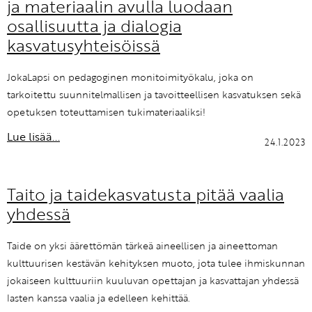
ja materiaalin avulla luodaan
osallisuutta ja dialogia
kasvatusyhteisöissä
JokaLapsi on pedagoginen monitoimityökalu, joka on
tarkoitettu suunnitelmallisen ja tavoitteellisen kasvatuksen sekä
opetuksen toteuttamisen tukimateriaaliksi!
Lue lisää...
24.1.2023
Taito ja taidekasvatusta pitää vaalia
yhdessä
Taide on yksi äärettömän tärkeä aineellisen ja aineettoman
kulttuurisen kestävän kehityksen muoto, jota tulee ihmiskunnan
jokaiseen kulttuuriin kuuluvan opettajan ja kasvattajan yhdessä
lasten kanssa vaalia ja edelleen kehittää.