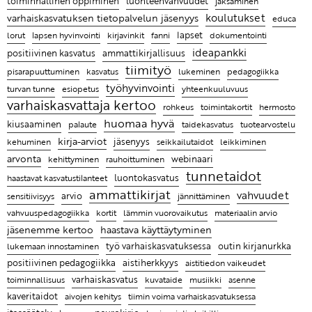
toiminnallinen oppiminen
luonteenvahvuudet
jaksaminen
Lista artikkeleista vanhoilta sivuiltamme
Kehuhippa varhaiskasvatukseen
Lapsen kasvua ja hyvinvointia ajateltaessa keskiössä
Pysähdy ihastelemaan arjen pieniä mukavia hetkiä
Haastava tilanne saattaa olla kaikkein tärkein tilanne
koulutukset
varhaiskasvatuksen tietopalvelun jäsenyys
educa
on lapsi itse
luoda turvallista ja hyvää suhdetta lapseen
Ammattikirjat ovat auttaneet oivaltamaan, kuinka
fanni
lapset
lorut
lapsen hyvinvointi
kirjavinkit
dokumentointi
Hyvän ryhmän tunnusmerkkejä varhaiskasvatuksessa
tärkeää tunnetaitojen opettaminen on lapsille
ideapankki
positiivinen kasvatus
ammattikirjallisuus
KYYTI 2022 on Suomen innostavin korona-ajan
tiimityö
opetusalan tapahtuma
Elina Rostin mielestä on tärkeä nähdä jokaisessa
pisarapuuttuminen
lukeminen
pedagogiikka
kasvatus
työhyvinvointi
lapsessa ja aikuisessa vahvuuksia
turvan tunne
esiopetus
yhteenkuuluvuus
varhaiskasvattaja kertoo
toimintakortit
rohkeus
hermosto
Ammattikirjojen lukeminen on pieni pysähdys oman
huomaa hyvä
kiusaaminen
taidekasvatus
palaute
tuotearvostelu
työn äärelle
kirja-arviot
jäsenyys
kehuminen
seikkailutaidot
leikkiminen
Entä jos lapsen hyvän kasvun juuret ovat tiimissäsi?
arvonta
webinaari
kehittyminen
rauhoittuminen
tunnetaidot
Leikin lomassa on luontevaa harjoitella uusia taitoja
haastavat kasvatustilanteet
luontokasvatus
ammattikirjat
vahvuudet
arvio
sensitiivisyys
jännittäminen
Ratkaisujen muistitaulu
vahvuuspedagogiikka
kortit
lämmin vuorovaikutus
materiaalin arvio
Lasten kanssa jokainen päivä on erilainen ja se
jäsenemme kertoo
haastava käyttäytyminen
tekeekin työstä mielenkiintoista
outin kirjanurkka
työ varhaiskasvatuksessa
lukemaan innostaminen
positiivinen pedagogiikka
aistiherkkyys
aistitiedon vaikeudet
Ammattikirjat auttavat ymmärtämään, miksi lapsi
toiminnallisuus
varhaiskasvatus
käyttäytyy tietyllä tavalla ja antaa parempia keinoja
kuvataide
musiikki
asenne
kaveritaidot
tiimin voima varhaiskasvatuksessa
kohdata hänet
aivojen kehitys