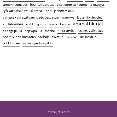
tekeekin työstä mielenkiintoista
luontokasvatus
aistitiedon vaikeudet
leikillisyys
yhteenkuuluvuus
työ varhaiskasvatuksessa
lorut
jännittäminen
Ammattikirjat auttavat ymmärtämään, miksi lapsi
varhaiskasvatuksen tietopalvelun jäsenyys
lapsen hyvinvointi
käyttäytyy tietyllä tavalla ja antaa parempia keinoja
ammattikirjat
kiusaaminen
kohdata hänet
kortit
lapsuus
aivojen kehitys
kirja-arviot
vuorovaikutus
pedagogiikka
nepsypakka
asenne
positiivinen kasvatus
neurokirjo
varhaiskasvatus
rohkeus
leikkiminen
vahvuuspedagogiikka
Yhteystiedot