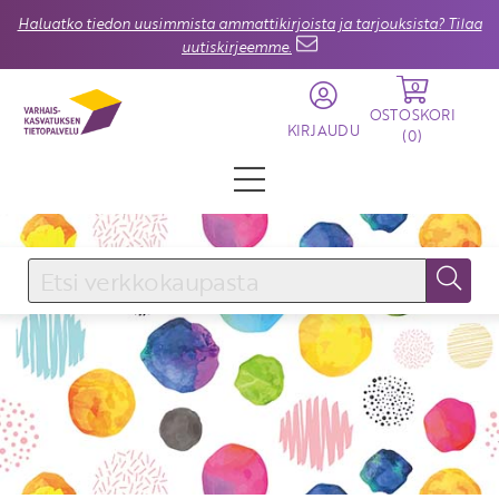
Haluatko tiedon uusimmista ammattikirjoista ja tarjouksista? Tilaa
uutiskirjeemme.
0
OSTOSKORI
KIRJAUDU
(
0
)
KIRJAUDU SISÄÄN
Käyttäjätunnus
Salasana
Unohtuiko salasana?