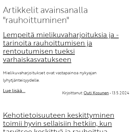
Artikkelit avainsanalla
KIRJAUDU SISÄÄN
"rauhoittuminen"
Etkö ole vielä Varhaiskasvatuksen Tietopalvelun
Lempeitä mielikuvaharjoituksia ja -
jäsen?
tarinoita rauhoittumisen ja
Liity tästä!
rentoutumisen tueksi
varhaiskasvatukseen
Mielikuvaharjoitukset ovat vastapainoa nykyajan
lyhytjänteisyydelle.
Lue lisää...
Kirjoittanut:
Outi Kosunen
- 13.5.2024
Kehotietoisuuteen keskittyminen
toimii hyvin sellaisiin hetkiin, kun
tarvitsee keskittyä ja rauhoittua