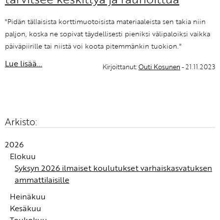
"Pidän tällaisista korttimuotoisista materiaaleista sen takia niin
paljon, koska ne sopivat täydellisesti pieniksi välipaloiksi vaikka
päiväpiirille tai niistä voi koota pitemmänkin tuokion."
Lue lisää...
Kirjoittanut:
Outi Kosunen
- 21.11.2023
Arkisto:
2026
Elokuu
Syksyn 2026 ilmaiset koulutukset varhaiskasvatuksen
ammattilaisille
Heinäkuu
Kesäkuu
Jos kuvittelisimme itse työskentelevämme
Toukokuu
toimimattomassa tiimissä seuraavat viisitoista vuotta,
Tiimin vuosi on ihanan selkeä työväline, jossa ei ole