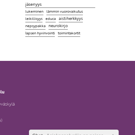
jäsenyys
lukeminen
lämmin vuorovaikutus
leikillisyys
aistiherkkyys
educa
neurokirjo
nepsypakka
toimintakortit
lapsen hyvinvointi
elu
yväskylä
6)