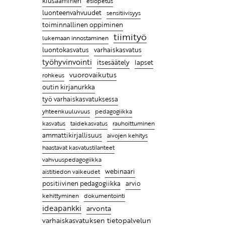
kiusaaminen
esiopetus
Entä jos lapsen hyvän kasvun
luonteenvahvuudet
sensitiivisyys
juuret ovat tiimissäsi?
toiminnallinen oppiminen
tiimityö
Leikin lomassa on luontevaa
lukemaan innostaminen
harjoitella uusia taitoja
luontokasvatus
varhaiskasvatus
työhyvinvointi
itsesäätely
lapset
Ratkaisujen muistitaulu
vuorovaikutus
rohkeus
Lasten kanssa jokainen päivä
outin kirjanurkka
on erilainen ja se tekeekin
työ varhaiskasvatuksessa
työstä mielenkiintoista
pedagogiikka
yhteenkuuluvuus
taidekasvatus
kasvatus
rauhoittuminen
Ammattikirjat auttavat
ammattikirjallisuus
aivojen kehitys
ymmärtämään, miksi lapsi
haastavat kasvatustilanteet
käyttäytyy tietyllä tavalla ja
vahvuuspedagogiikka
antaa parempia keinoja
aistitiedon vaikeudet
webinaari
kohdata hänet
positiivinen pedagogiikka
arvio
kehittyminen
dokumentointi
ideapankki
arvonta
varhaiskasvatuksen tietopalvelun