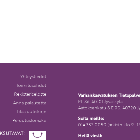
Yhteystiedot
Toimitusehdot
Rekisteriseloste
Varhaiskasvatuksen Tietopalv
PL 86, 40101 Jyväskylä
Anna palautetta
Aatoksenkatu 8 E 90, 40720 J
Tilaa uutiskirje
Soita meille:
Peruutuslomake
014 337 0050 (arkisin klo 9–1
Heitä viesti: