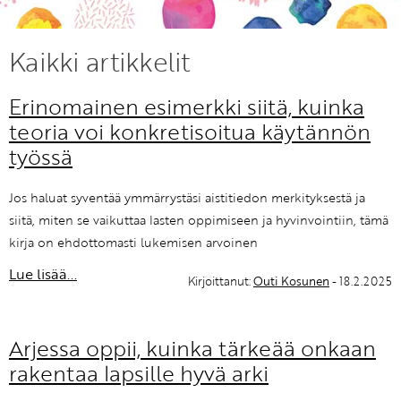
KIRJAUDU SISÄÄN
Kaikki artikkelit
Etkö ole vielä Varhaiskasvatuksen Tietopalvelun
Erinomainen esimerkki siitä, kuinka
jäsen?
Liity tästä!
teoria voi konkretisoitua käytännön
työssä
Jos haluat syventää ymmärrystäsi aistitiedon merkityksestä ja
siitä, miten se vaikuttaa lasten oppimiseen ja hyvinvointiin, tämä
kirja on ehdottomasti lukemisen arvoinen
Lue lisää...
Kirjoittanut:
Outi Kosunen
- 18.2.2025
Arjessa oppii, kuinka tärkeää onkaan
rakentaa lapsille hyvä arki