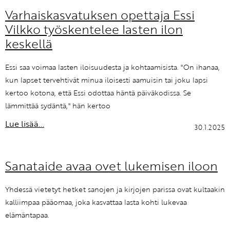
Varhaiskasvatuksen opettaja Essi
Vilkko työskentelee lasten ilon
keskellä
Essi saa voimaa lasten iloisuudesta ja kohtaamisista. "On ihanaa,
kun lapset tervehtivät minua iloisesti aamuisin tai joku lapsi
kertoo kotona, että Essi odottaa häntä päiväkodissa. Se
lämmittää sydäntä," hän kertoo
Lue lisää...
30.1.2025
Sanataide avaa ovet lukemisen iloon
Yhdessä vietetyt hetket sanojen ja kirjojen parissa ovat kultaakin
kalliimpaa pääomaa, joka kasvattaa lasta kohti lukevaa
elämäntapaa.