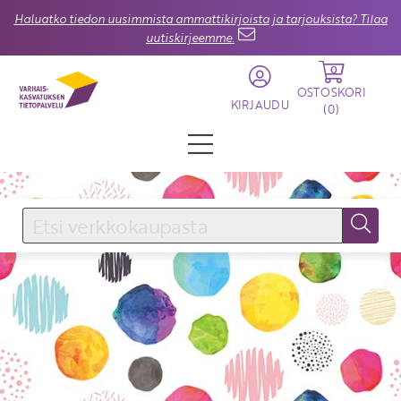
Haluatko tiedon uusimmista ammattikirjoista ja tarjouksista? Tilaa
uutiskirjeemme.
0
OSTOSKORI
KIRJAUDU
(
0
)
KIRJAUDU SISÄÄN
Käyttäjätunnus
Salasana
Unohtuiko salasana?