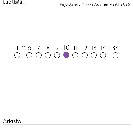
Lue lisää...
Kirjoittanut:
Mirkka Auvinen
- 29.1.2025
10
1
6
7
8
9
11
12
13
14
34
Arkisto: