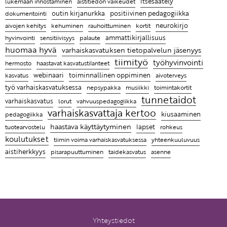
itsesäätely
aistitiedon vaikeudet
lukemaan innostaminen
työn äärelle
outin kirjanurkka
positiivinen pedagogiikka
dokumentointi
Entä jos lapsen hyvän kasvun juuret ovat tiimissäsi?
neurokirjo
kehuminen
aivojen kehitys
rauhoittuminen
kortit
ammattikirjallisuus
hyvinvointi
sensitiivisyys
palaute
Leikin lomassa on luontevaa harjoitella uusia taitoja
huomaa hyvä
varhaiskasvatuksen tietopalvelun jäsenyys
Ratkaisujen muistitaulu
tiimityö
työhyvinvointi
haastavat kasvatustilanteet
hermosto
Lasten kanssa jokainen päivä on erilainen ja se
webinaari
toiminnallinen oppiminen
kasvatus
aivoterveys
tekeekin työstä mielenkiintoista
työ varhaiskasvatuksessa
toimintakortit
nepsypakka
musiikki
tunnetaidot
varhaiskasvatus
lorut
vahvuuspedagogiikka
Ammattikirjat auttavat ymmärtämään, miksi lapsi
varhaiskasvattaja kertoo
kiusaaminen
pedagogiikka
käyttäytyy tietyllä tavalla ja antaa parempia keinoja
haastava käyttäytyminen
lapset
tuotearvostelu
rohkeus
kohdata hänet
koulutukset
tiimin voima varhaiskasvatuksessa
yhteenkuuluvuus
aistiherkkyys
pisarapuuttuminen
taidekasvatus
asenne
Yhteystiedot