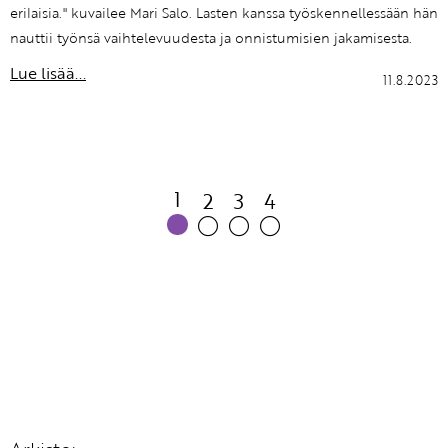
erilaisia." kuvailee Mari Salo. Lasten kanssa työskennellessään hän
nauttii työnsä vaihtelevuudesta ja onnistumisien jakamisesta.
Lue lisää...
11.8.2023
1
2
3
4