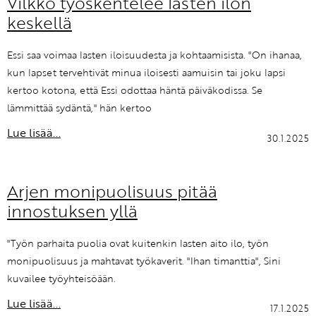
Vilkko työskentelee lasten ilon
keskellä
Essi saa voimaa lasten iloisuudesta ja kohtaamisista. "On ihanaa,
kun lapset tervehtivät minua iloisesti aamuisin tai joku lapsi
kertoo kotona, että Essi odottaa häntä päiväkodissa. Se
lämmittää sydäntä," hän kertoo
Lue lisää...
30.1.2025
Arjen monipuolisuus pitää
innostuksen yllä
"Työn parhaita puolia ovat kuitenkin lasten aito ilo, työn
monipuolisuus ja mahtavat työkaverit. "Ihan timanttia", Sini
kuvailee työyhteisöään.
Lue lisää...
17.1.2025