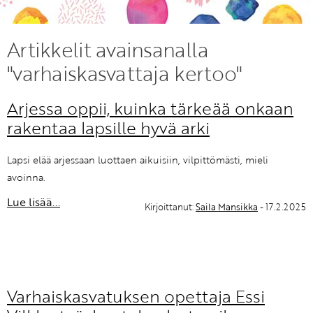
KIRJAUDU SISÄÄN
Artikkelit avainsanalla
Etkö ole vielä Varhaiskasvatuksen Tietopalvelun
"varhaiskasvattaja kertoo"
jäsen?
Liity tästä!
Arjessa oppii, kuinka tärkeää onkaan
rakentaa lapsille hyvä arki
Lapsi elää arjessaan luottaen aikuisiin, vilpittömästi, mieli
avoinna.
Lue lisää...
Kirjoittanut:
Saila Mansikka
- 17.2.2025
Varhaiskasvatuksen opettaja Essi