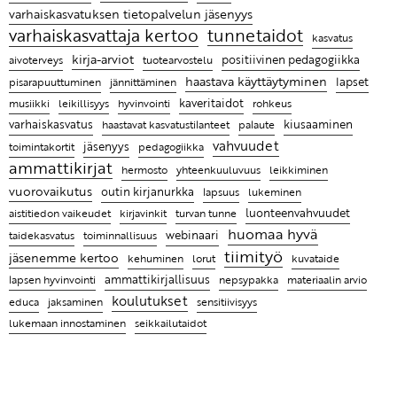
varhaiskasvatuksen tietopalvelun jäsenyys
Ammattikirjojen lukeminen on pieni pysähdys oman
tunnetaidot
varhaiskasvattaja kertoo
kasvatus
työn äärelle
kirja-arviot
positiivinen pedagogiikka
aivoterveys
tuotearvostelu
Entä jos lapsen hyvän kasvun juuret ovat tiimissäsi?
haastava käyttäytyminen
pisarapuuttuminen
lapset
jännittäminen
kaveritaidot
leikillisyys
hyvinvointi
musiikki
rohkeus
Leikin lomassa on luontevaa harjoitella uusia taitoja
kiusaaminen
varhaiskasvatus
haastavat kasvatustilanteet
palaute
Ratkaisujen muistitaulu
vahvuudet
jäsenyys
toimintakortit
pedagogiikka
ammattikirjat
Lasten kanssa jokainen päivä on erilainen ja se
hermosto
yhteenkuuluvuus
leikkiminen
tekeekin työstä mielenkiintoista
vuorovaikutus
outin kirjanurkka
lukeminen
lapsuus
aistitiedon vaikeudet
luonteenvahvuudet
kirjavinkit
turvan tunne
Ammattikirjat auttavat ymmärtämään, miksi lapsi
huomaa hyvä
taidekasvatus
toiminnallisuus
webinaari
käyttäytyy tietyllä tavalla ja antaa parempia keinoja
tiimityö
jäsenemme kertoo
kehuminen
lorut
kuvataide
kohdata hänet
ammattikirjallisuus
lapsen hyvinvointi
nepsypakka
materiaalin arvio
koulutukset
sensitiivisyys
educa
jaksaminen
lukemaan innostaminen
seikkailutaidot