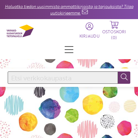
Haluatko tiedon uusimmista ammattikirjoista ja tarjouksista? Tilaa
uutiskirjeemme.
0
OSTOSKORI
KIRJAUDU
(
0
)
KIRJAUDU SISÄÄN
Käyttäjätunnus
Salasana
Unohtuiko salasana?