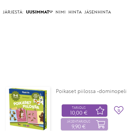
JÄRJESTÄ:
UUSIMMAT
NIMI
HINTA
JÄSENHINTA
Poikaset piilossa ‑dominopeli
TARJOUS
12
10,00 €
JÄSENTARJOUS
9,90 €