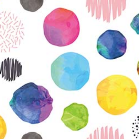
KIRJAUDU SISÄÄN
Etkö ole vielä Varhaiskasvatuksen Tietopalvelun
jäsen?
Liity tästä!