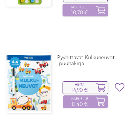
JÄSENELLE
10,70 €
Pyyhittävät Kulkuneuvot
‑puuhakirja
HINTA
14,90 €
JÄSENELLE
13,40 €