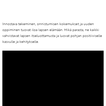
Innostava tekeminen, onnistumisen kokemukset ja uuden
oppiminen tuovat iloa lapsen elämään. Mikä parasta, ne kaikki
vahvistavat lapsen itseluottamusta ja luovat pohjan positiiviselle
kasvulle ja kehitykselle.