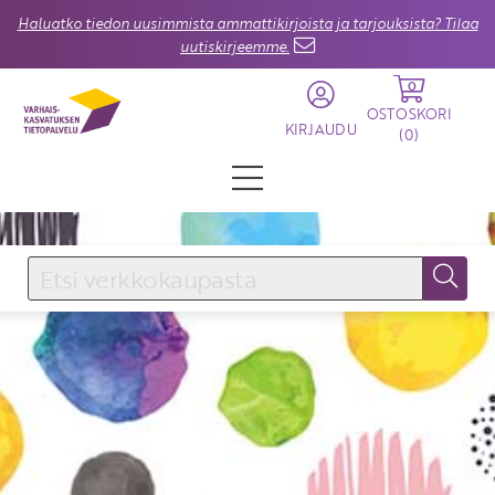
Haluatko tiedon uusimmista ammattikirjoista ja tarjouksista? Tilaa
uutiskirjeemme.
0
OSTOSKORI
KIRJAUDU
(
0
)
KIRJAUDU SISÄÄN
Käyttäjätunnus
Salasana
Unohtuiko salasana?