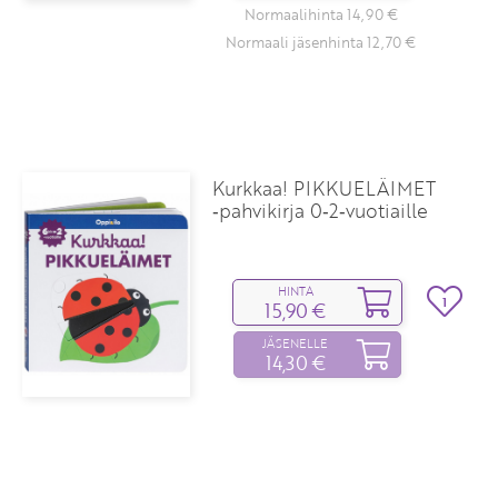
Normaalihinta 14,90 €
Normaali jäsenhinta 12,70 €
Kurkkaa! PIKKUELÄIMET
‑pahvikirja 0‑2‑vuotiaille
HINTA
1
15,90 €
JÄSENELLE
14,30 €