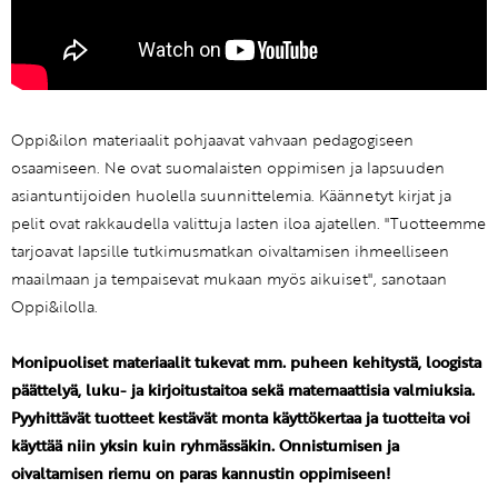
Oppi&ilon materiaalit pohjaavat vahvaan pedagogiseen
osaamiseen. Ne ovat suomalaisten oppimisen ja lapsuuden
asiantuntijoiden huolella suunnittelemia. Käännetyt kirjat ja
pelit ovat rakkaudella valittuja lasten iloa ajatellen. "Tuotteemme
tarjoavat lapsille tutkimusmatkan oivaltamisen ihmeelliseen
maailmaan ja tempaisevat mukaan myös aikuiset", sanotaan
Oppi&ilolla.
Monipuoliset materiaalit tukevat mm. puheen kehitystä, loogista
päättelyä, luku- ja kirjoitustaitoa sekä matemaattisia valmiuksia.
Pyyhittävät tuotteet kestävät monta käyttökertaa ja tuotteita voi
käyttää niin yksin kuin ryhmässäkin. Onnistumisen ja
oivaltamisen riemu on paras kannustin oppimiseen!