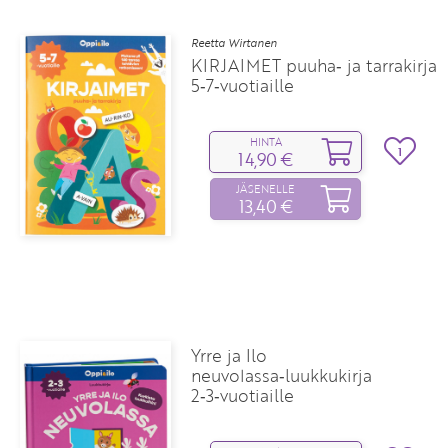
Reetta Wirtanen
KIRJAIMET puuha‑ ja tarrakirja
5‑7‑vuotiaille
HINTA
1
14,90 €
JÄSENELLE
13,40 €
Yrre ja Ilo
neuvolassa‑luukkukirja
2‑3‑vuotiaille