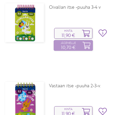
Oivallan itse ‑puuha 3‑4 v
HINTA
3
11,90 €
JÄSENELLE
10,70 €
Vastaan itse ‑puuha 2‑3‑v.
HINTA
4
11,90 €