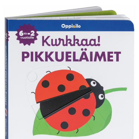
KIRJAUDU SISÄÄN
Etkö ole vielä Varhaiskasvatuksen Tietopalvelun
jäsen?
Liity tästä!