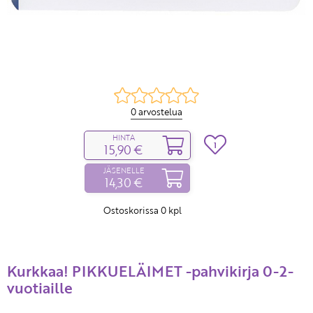
0 arvostelua
HINTA
1
15,90 €
JÄSENELLE
14,30 €
Ostoskorissa
0
kpl
Kurkkaa! PIKKUELÄIMET -pahvikirja 0-2-
vuotiaille