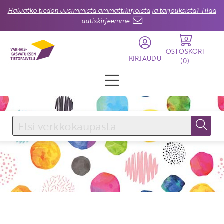
Haluatko tiedon uusimmista ammattikirjoista ja tarjouksista? Tilaa
uutiskirjeemme.
0
OSTOSKORI
KIRJAUDU
(
0
)
KIRJAUDU SISÄÄN
Käyttäjätunnus
Salasana
Unohtuiko salasana?