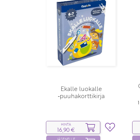
Ekalle luokalle
‑puuhakorttikirja
1
HINTA
6
16,90 €
JÄSENELLE