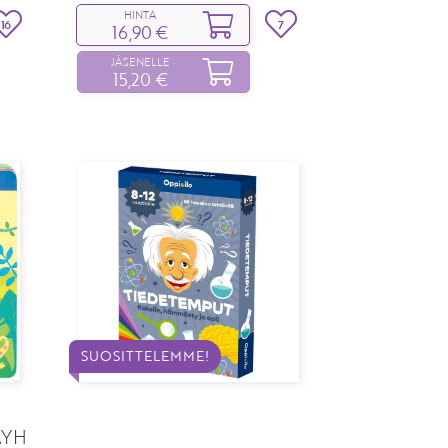
HINTA
16
7
16,90 €
JÄSENELLE
15,20 €
SUOSITTELEMME!
ÄYH