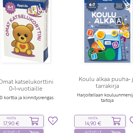
Koulu alkaa puuha‑ 
Omat katselukorttini
tarrakirja
0‑1‑vuotiaille
Harjoitellaan kouluunmeni
0 korttia ja kiinnitysrengas
taitoja
HINTA
HINTA
1
17,90 €
14,90 €
JÄSENELLE
JÄSENELLE