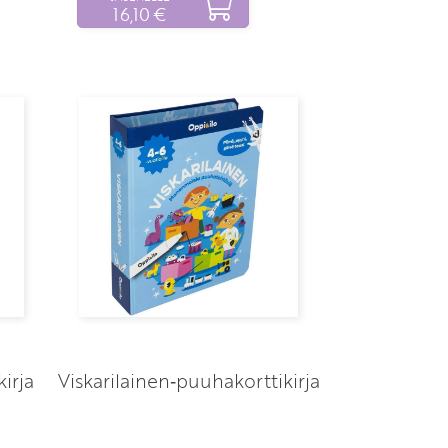
16,10 €
irja
Viskarilainen‑puuhakorttikirja