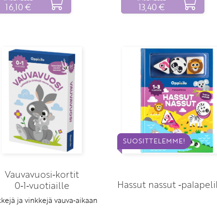
16,10 €
13,40 €
SUOSITTELEMME!
Vauvavuosi‑kortit
Hassut nassut ‑palapelik
0‑1‑vuotiaille
kkejä ja vinkkejä vauva‑aikaan