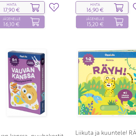
HINTA
HINTA
1
17,90 €
16,90 €
JÄSENELLE
JÄSENELLE
16,10 €
15,20 €
Liikuta ja kuuntele! R
van kanssa ‑puuhakortit