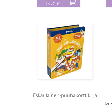
15,20 €
Eskarilainen‑puuhakorttikirja
Lei