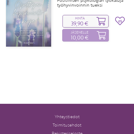
Positiivisen psykologian työkaluja
työhyvinvoinnin tueksi
HINTA
65
39,90 €
JÄSENELLE
10,00 €
Yhteystiedot
Toimitusehdot
Rekisteriseloste