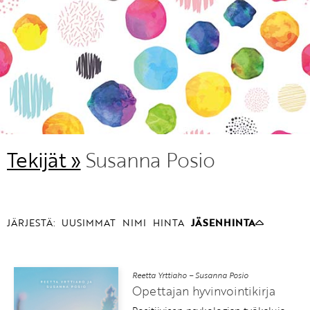
KIRJAUDU SISÄÄN
Etkö ole vielä Varhaiskasvatuksen Tietopalvelun
jäsen?
Liity tästä!
Tekijät »
Susanna Posio
JÄRJESTÄ:
UUSIMMAT
NIMI
HINTA
JÄSENHINTA
Reetta Yrttiaho – Susanna Posio
Opettajan hyvinvointikirja