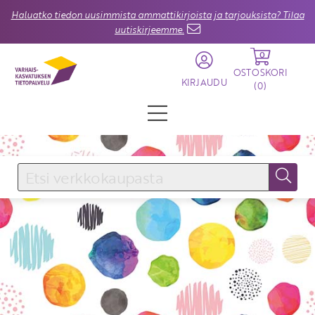
Haluatko tiedon uusimmista ammattikirjoista ja tarjouksista? Tilaa
uutiskirjeemme.
0
OSTOSKORI
KIRJAUDU
(
0
)
KIRJAUDU SISÄÄN
Käyttäjätunnus
Salasana
Unohtuiko salasana?