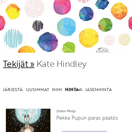
KIRJAUDU SISÄÄN
Etkö ole vielä Varhaiskasvatuksen Tietopalvelun
jäsen?
Liity tästä!
Tekijät »
Kate Hindley
JÄRJESTÄ:
UUSIMMAT
NIMI
HINTA
JÄSENHINTA
Simon Philip
Pekka Pupun paras päätös