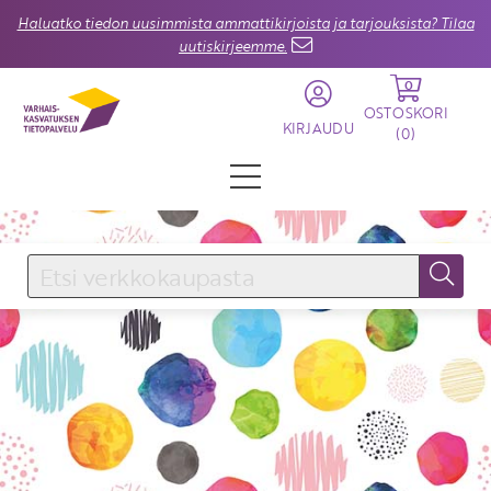
Haluatko tiedon uusimmista ammattikirjoista ja tarjouksista? Tilaa
uutiskirjeemme.
0
OSTOSKORI
KIRJAUDU
(
0
)
KIRJAUDU SISÄÄN
Käyttäjätunnus
Salasana
Unohtuiko salasana?