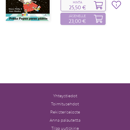
HINTA
1
25,50 €
JÄSENELLE
23,00 €
Yhteystiedot
Toimitusehdot
Rekisteriseloste
Anna palautetta
Tilaa uutiskirje