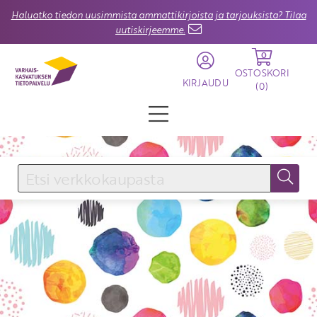
Haluatko tiedon uusimmista ammattikirjoista ja tarjouksista? Tilaa
uutiskirjeemme.
0
OSTOSKORI
KIRJAUDU
(
0
)
KIRJAUDU SISÄÄN
Käyttäjätunnus
Salasana
Unohtuiko salasana?