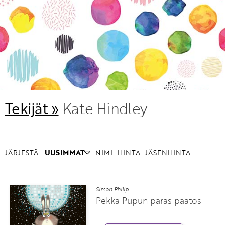
KIRJAUDU SISÄÄN
Etkö ole vielä Varhaiskasvatuksen Tietopalvelun
jäsen?
Liity tästä!
Tekijät »
Kate Hindley
JÄRJESTÄ:
UUSIMMAT
NIMI
HINTA
JÄSENHINTA
Simon Philip
Pekka Pupun paras päätös