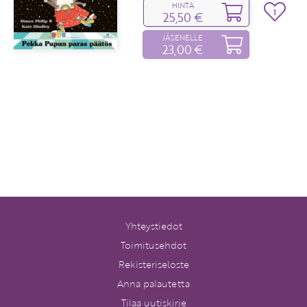
HINTA
1
25,50 €
JÄSENELLE
23,00 €
Yhteystiedot
Toimitusehdot
Rekisteriseloste
Anna palautetta
Tilaa uutiskirje