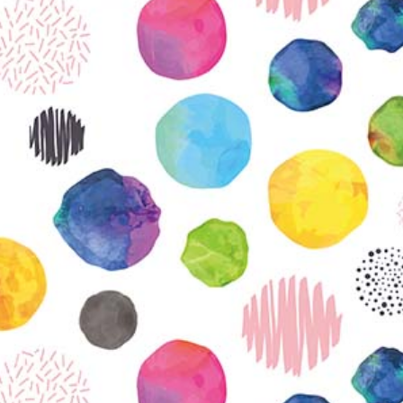
KIRJAUDU SISÄÄN
Etkö ole vielä Varhaiskasvatuksen Tietopalvelun
jäsen?
Liity tästä!