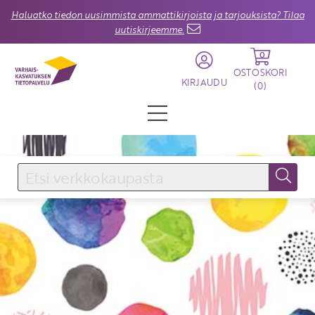
Haluatko tiedon uusimmista ammattikirjoista ja tarjouksista? Tilaa
uutiskirjeemme.
0
OSTOSKORI
KIRJAUDU
(
0
)
KIRJAUDU SISÄÄN
Käyttäjätunnus
Salasana
Unohtuiko salasana?