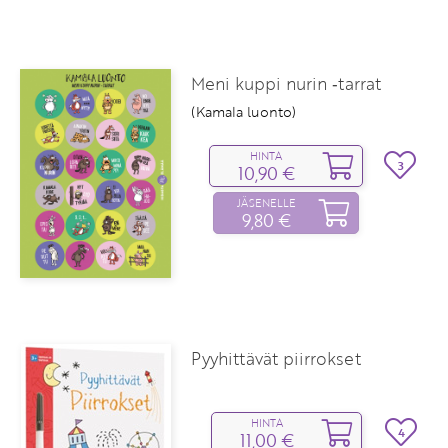
Meni kuppi nurin ‑tarrat
(Kamala luonto)
HINTA
3
10,90 €
JÄSENELLE
9,80 €
Pyyhittävät piirrokset
HINTA
4
11,00 €