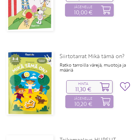
JÄSENELLE
10,00 €
Siirtotarrat Mikä tämä on?
Ratko tarroilla värejä, muotoja ja
määriä
HINTA
1
11,30 €
JÄSENELLE
10,20 €
Taikamaalaus HUPSUT