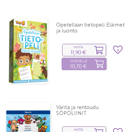
Opetellaan tietopeli Eläimet
ja luonto
HINTA
2
11,90 €
JÄSENELLE
10,70 €
Väritä ja rentoudu
SÖPÖLIINIT
HINTA