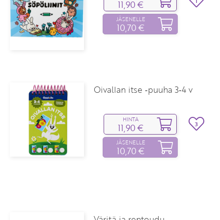
1
11,90 €
JÄSENELLE
10,70 €
Oivallan itse ‑puuha 3‑4 v
HINTA
3
11,90 €
JÄSENELLE
10,70 €
Väritä ja rentoudu