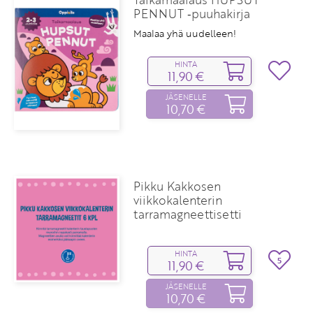
PENNUT ‑puuhakirja
Maalaa yhä uudelleen!
HINTA
11,90 €
JÄSENELLE
10,70 €
Pikku Kakkosen
viikkokalenterin
tarramagneettisetti
HINTA
5
11,90 €
JÄSENELLE
10,70 €