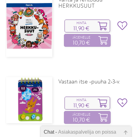
HERKKUSUUT
HINTA
1
11,90 €
JÄSENELLE
10,70 €
Vastaan itse ‑puuha 2‑3‑v.
HINTA
4
11,90 €
JÄSENELLE
10,70 €
Chat -
Asiakaspalvelija on poissa