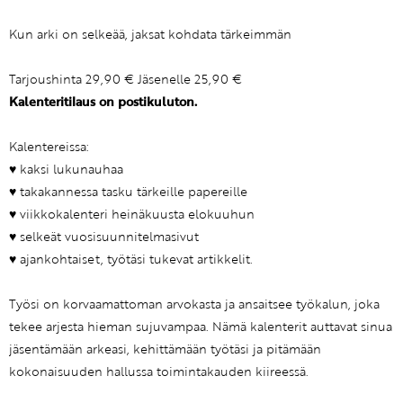
Kun arki on selkeää, jaksat kohdata tärkeimmän
Tarjoushinta 29,90 € Jäsenelle 25,90 €
Kalenteritilaus on postikuluton.
Kalentereissa:
♥ kaksi lukunauhaa
♥ takakannessa tasku tärkeille papereille
♥ viikkokalenteri heinäkuusta elokuuhun
♥ selkeät vuosisuunnitelmasivut
♥ ajankohtaiset, työtäsi tukevat artikkelit.
Työsi on korvaamattoman arvokasta ja ansaitsee työkalun, joka
tekee arjesta hieman sujuvampaa. Nämä kalenterit auttavat sinua
jäsentämään arkeasi, kehittämään työtäsi ja pitämään
kokonaisuuden hallussa toimintakauden kiireessä.