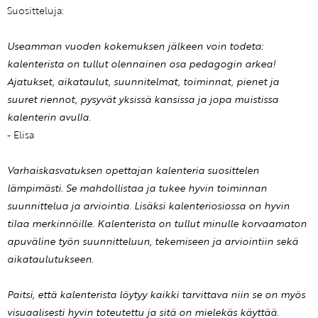
Suositteluja:
Useamman vuoden kokemuksen jälkeen voin todeta:
kalenterista on tullut olennainen osa pedagogin arkea!
Ajatukset, aikataulut, suunnitelmat, toiminnat, pienet ja
suuret riennot, pysyvät yksissä kansissa ja jopa muistissa
kalenterin avulla.
- Elisa
Varhaiskasvatuksen opettajan kalenteria suosittelen
lämpimästi. Se mahdollistaa ja tukee hyvin toiminnan
suunnittelua ja arviointia. Lisäksi kalenteriosiossa on hyvin
tilaa merkinnöille. Kalenterista on tullut minulle korvaamaton
apuväline työn suunnitteluun, tekemiseen ja arviointiin sekä
aikataulutukseen.
Paitsi, että kalenterista löytyy kaikki tarvittava niin se on myös
visuaalisesti hyvin toteutettu ja sitä on mielekäs käyttää.