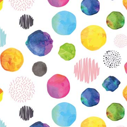
KIRJAUDU SISÄÄN
Etkö ole vielä Varhaiskasvatuksen Tietopalvelun
jäsen?
Liity tästä!