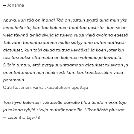
— Johanna
Apuva, kun tää on ihana! Tää on jostain syystä aina mun yks
lempihetkistä, kun tää kalenteri tipahtaa postista.. kun se on
vielä täynnä tyhjiä sivuja ja tuleva vuosi vielä avoinna edessä.
Tulevaan toimintakauteen mulla siirtyy aina automaattisesti
ajatukset, kun talvi alkaa taittua kevääksi, ja koen jotenkin
tosi tärkeäksi, että mulla on kalenteri valmiina jo keväällä.
Silloin tuntuu, että pystyy suuntaamaan ajatukset tulevaan ja
orientoitumaan niin henkisesti kuin konkreettisestikin vielä
paremmin.
Outi Kosunen, varhaiskasvatuksen opettaja
Tosi hyvä kalenteri. Jokaiselle päivälle tilaa tehdä merkintöjä
ja takana tyhjiä sivuja muistiinpanoille. Ulkonäöstä plussaa.
— Lastenhoitaja-78