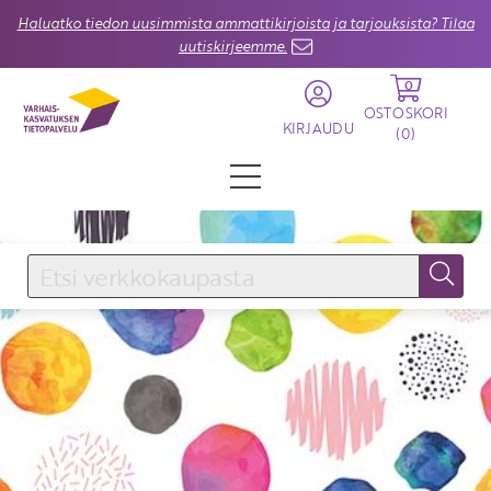
Haluatko tiedon uusimmista ammattikirjoista ja tarjouksista? Tilaa
uutiskirjeemme.
0
OSTOSKORI
KIRJAUDU
(
0
)
KIRJAUDU SISÄÄN
Käyttäjätunnus
Salasana
Unohtuiko salasana?