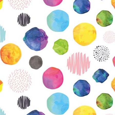
KIRJAUDU SISÄÄN
Etkö ole vielä Varhaiskasvatuksen Tietopalvelun
jäsen?
Liity tästä!