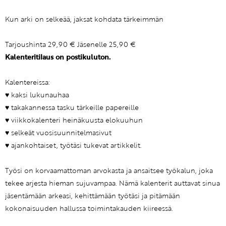
Kun arki on selkeää, jaksat kohdata tärkeimmän
Tarjoushinta 29,90 € Jäsenelle 25,90 €
Kalenteritilaus on postikuluton.
Kalentereissa:
♥ kaksi lukunauhaa
♥ takakannessa tasku tärkeille papereille
♥ viikkokalenteri heinäkuusta elokuuhun
♥ selkeät vuosisuunnitelmasivut
♥ ajankohtaiset, työtäsi tukevat artikkelit.
Työsi on korvaamattoman arvokasta ja ansaitsee työkalun, joka
tekee arjesta hieman sujuvampaa. Nämä kalenterit auttavat sinua
jäsentämään arkeasi, kehittämään työtäsi ja pitämään
kokonaisuuden hallussa toimintakauden kiireessä.