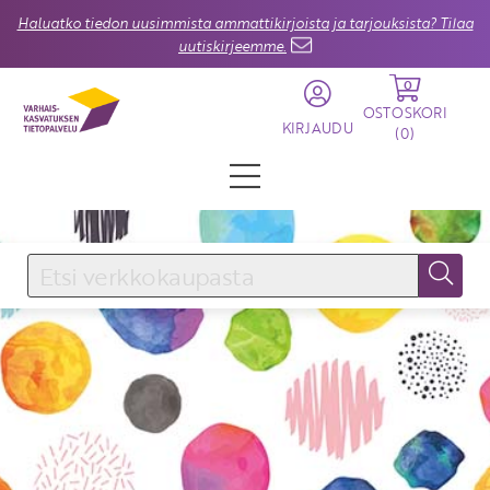
Haluatko tiedon uusimmista ammattikirjoista ja tarjouksista? Tilaa
uutiskirjeemme.
0
OSTOSKORI
KIRJAUDU
(
0
)
KIRJAUDU SISÄÄN
Käyttäjätunnus
Salasana
Unohtuiko salasana?