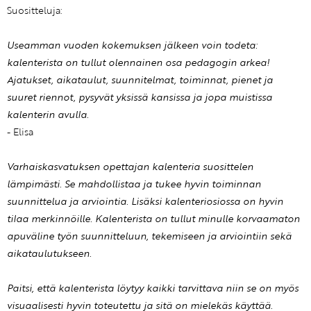
Suositteluja:
Useamman vuoden kokemuksen jälkeen voin todeta:
kalenterista on tullut olennainen osa pedagogin arkea!
Ajatukset, aikataulut, suunnitelmat, toiminnat, pienet ja
suuret riennot, pysyvät yksissä kansissa ja jopa muistissa
kalenterin avulla.
- Elisa
Varhaiskasvatuksen opettajan kalenteria suosittelen
lämpimästi. Se mahdollistaa ja tukee hyvin toiminnan
suunnittelua ja arviointia. Lisäksi kalenteriosiossa on hyvin
tilaa merkinnöille. Kalenterista on tullut minulle korvaamaton
apuväline työn suunnitteluun, tekemiseen ja arviointiin sekä
aikataulutukseen.
Paitsi, että kalenterista löytyy kaikki tarvittava niin se on myös
visuaalisesti hyvin toteutettu ja sitä on mielekäs käyttää.