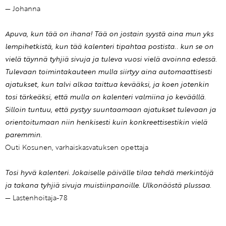
— Johanna
Apuva, kun tää on ihana! Tää on jostain syystä aina mun yks
lempihetkistä, kun tää kalenteri tipahtaa postista.. kun se on
vielä täynnä tyhjiä sivuja ja tuleva vuosi vielä avoinna edessä.
Tulevaan toimintakauteen mulla siirtyy aina automaattisesti
ajatukset, kun talvi alkaa taittua kevääksi, ja koen jotenkin
tosi tärkeäksi, että mulla on kalenteri valmiina jo keväällä.
Silloin tuntuu, että pystyy suuntaamaan ajatukset tulevaan ja
orientoitumaan niin henkisesti kuin konkreettisestikin vielä
paremmin.
Outi Kosunen, varhaiskasvatuksen opettaja
Tosi hyvä kalenteri. Jokaiselle päivälle tilaa tehdä merkintöjä
ja takana tyhjiä sivuja muistiinpanoille. Ulkonäöstä plussaa.
— Lastenhoitaja-78