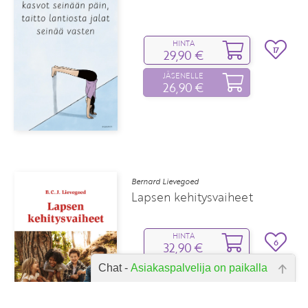
HINTA
17
29,90 €
JÄSENELLE
26,90 €
Bernard Lievegoed
Lapsen kehitysvaiheet
HINTA
6
32,90 €
JÄSENELLE
Chat -
Asiakaspalvelija on paikalla
29,60 €
Hei, miten voin auttaa? Kirjoita