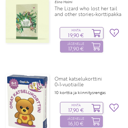
Elina Malmi
The Lizard who lost her tail
and other stories‑korttipakka
HINTA
2
19,90 €
JÄSENELLE
17,90 €
Omat katselukorttini
0‑1‑vuotiaille
10 korttia ja kiinnitysrengas
HINTA
1
17,90 €
JÄSENELLE
16,10 €