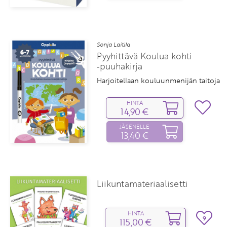
Sonja Laitila
Pyyhittävä Koulua kohti
‑puuhakirja
Harjoitellaan kouluunmenijän taitoja
HINTA
14,90 €
JÄSENELLE
13,40 €
Liikuntamateriaalisetti
HINTA
9
115,00 €