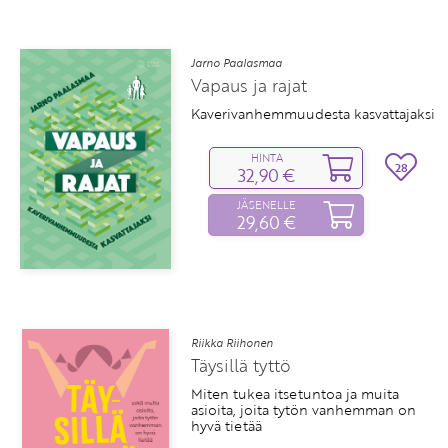
Jarno Paalasmaa
Vapaus ja rajat
Kaverivanhemmuudesta kasvattajaksi
HINTA
28
32,90 €
JÄSENELLE
29,60 €
Riikka Riihonen
Täysillä tyttö
Miten tukea itsetuntoa ja muita
asioita, joita tytön vanhemman on
hyvä tietää