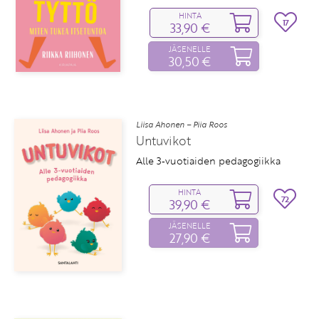
HINTA
17
33,90 €
JÄSENELLE
30,50 €
Liisa Ahonen – Piia Roos
Untuvikot
Alle 3‑vuotiaiden pedagogiikka
HINTA
72
39,90 €
JÄSENELLE
27,90 €