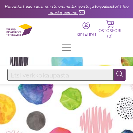
Haluatko tiedon uusimmista ammattikirjoista ja tarjouksista? Tilaa
uutiskirjeemme.
0
OSTOSKORI
KIRJAUDU
(
0
)
KIRJAUDU SISÄÄN
Käyttäjätunnus
Salasana
Unohtuiko salasana?