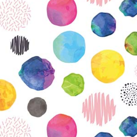
KIRJAUDU SISÄÄN
Etkö ole vielä Varhaiskasvatuksen Tietopalvelun
jäsen?
Liity tästä!