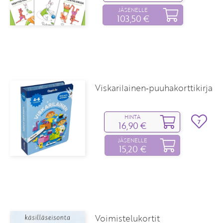
JÄSENELLE
103,50 €
Viskarilainen‑puuhakorttikirja
HINTA
7
16,90 €
JÄSENELLE
15,20 €
Voimistelukortit