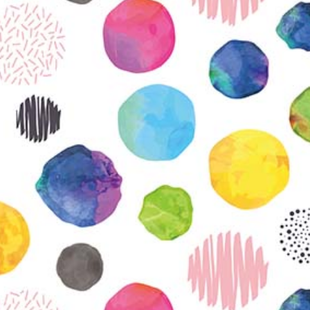
KIRJAUDU SISÄÄN
Etkö ole vielä Varhaiskasvatuksen Tietopalvelun
jäsen?
Liity tästä!