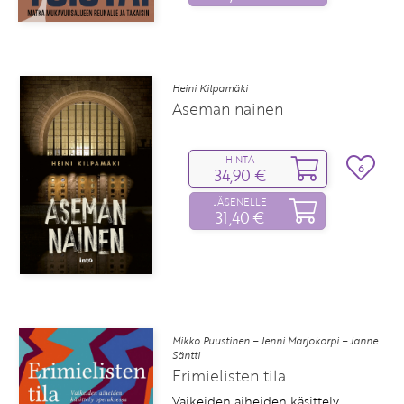
Heini Kilpamäki
Aseman nainen
HINTA
6
34,90 €
JÄSENELLE
31,40 €
Mikko Puustinen – Jenni Marjokorpi – Janne
Säntti
Erimielisten tila
Vaikeiden aiheiden käsittely