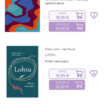
opetuksessa
HINTA
6
38,90 €
JÄSENELLE
35,00 €
Pirkko Lahti – Heli Pruuki
Lohtu
Miten selviydyn
HINTA
19
35,90 €
JÄSENELLE
32,30 €