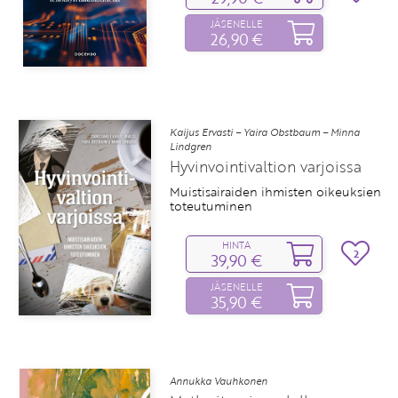
JÄSENELLE
26,90 €
Kaijus Ervasti – Yaira Obstbaum – Minna
Lindgren
Hyvinvointivaltion varjoissa
Muistisairaiden ihmisten oikeuksien
toteutuminen
HINTA
2
39,90 €
JÄSENELLE
35,90 €
Annukka Vauhkonen