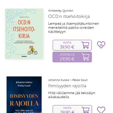
Kimberley Quinlan
OCD:n itsehoitokirja
Lempeä ja itsemyötätuntoinen
menetelmä pakko‑oireiden
käsittelyyn
HINTA
25
39,90 €
JÄSENELLE
29,90 €
Johanna Kukka – Pekka Sauri
Ihmisyyden rajoilla
Mitä välillemme jää tekoälyn
aikakaudella
HINTA
29,90 €