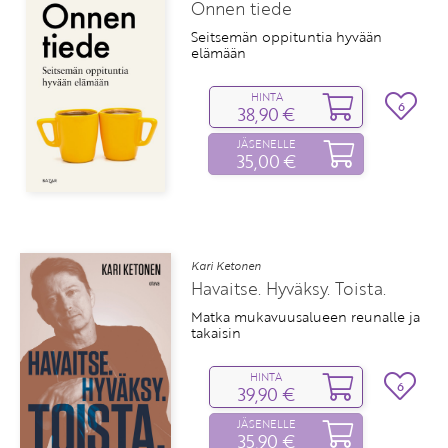
Onnen tiede
Seitsemän oppituntia hyvään
elämään
HINTA
6
38,90 €
JÄSENELLE
35,00 €
Kari Ketonen
Havaitse. Hyväksy. Toista.
Matka mukavuusalueen reunalle ja
takaisin
HINTA
6
39,90 €
JÄSENELLE
35,90 €