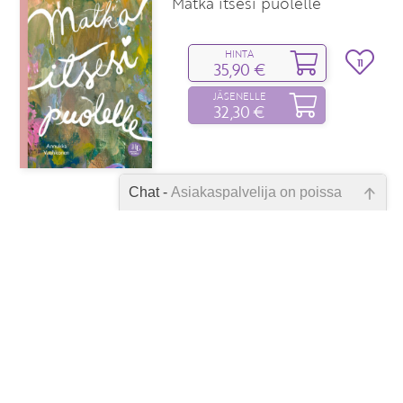
Matka itsesi puolelle
HINTA
11
35,90 €
JÄSENELLE
32,30 €
Chat -
Asiakaspalvelija on poissa
Emme ole juuri nyt paikalla, lähetä
Annabel Streets
kysymyksesi meille sähköpostitse,
52 tapaa kävellä
niin vastaamme sinulle
Kävely tuottaa iloa, hyvinvointia ja
mahdollisimman pian.
yllättäviä terveyshyötyjä
HINTA
Tarkista sähköpostiosoite!
6
36,90 €
JÄSENELLE
33,20 €