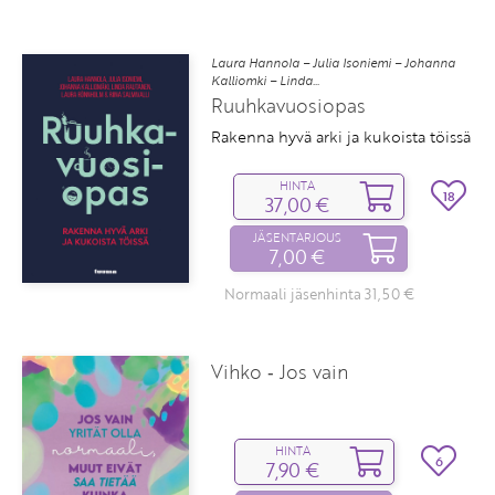
Laura Hannola – Julia Isoniemi – Johanna
Kalliomki – Linda...
Ruuhkavuosiopas
Rakenna hyvä arki ja kukoista töissä
HINTA
18
37,00 €
JÄSENTARJOUS
7,00 €
Normaali jäsenhinta 31,50 €
Vihko ‑ Jos vain
HINTA
6
7,90 €