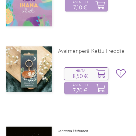
JÄSENELLE
7,10 €
Avaimenperä Kettu Freddie
HINTA
1
8,50 €
JÄSENELLE
7,70 €
Johanna Muhonen