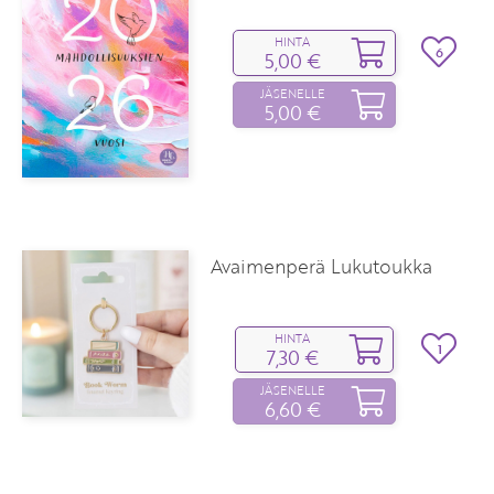
HINTA
6
5,00 €
JÄSENELLE
5,00 €
Avaimenperä Lukutoukka
HINTA
1
7,30 €
JÄSENELLE
6,60 €