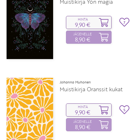
Muistikirja Yön magia
HINTA
7
9,90 €
JÄSENELLE
8,90 €
Johanna Muhonen
Muistikirja Oranssit kukat
HINTA
5
9,90 €
JÄSENELLE
8,90 €