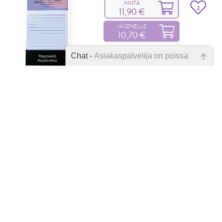
HINTA
2
11,90 €
JÄSENELLE
10,70 €
Chat -
Asiakaspalvelija on poissa
Emme ole juuri nyt paikalla, lähetä
kysymyksesi meille sähköpostitse,
niin vastaamme sinulle
Liisa Uusitalo-Arola
mahdollisimman pian.
Uuvuksissa‑työkirja
Käynnistä myönteinen muutos
Tarkista sähköpostiosoite!
HINTA
60
29,90 €
JÄSENELLE
10,90 €