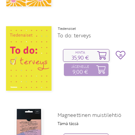
Tiedenaiset
To do: terveys
HINTA
25
35,90 €
JÄSENELLE
9,00 €
Magneettinen muistilehtiö
Tämä tässä