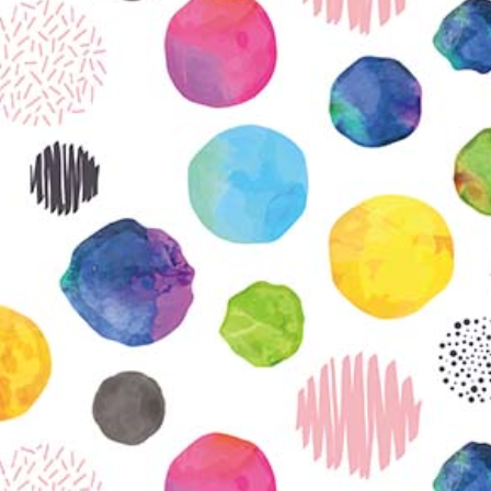
KIRJAUDU SISÄÄN
Etkö ole vielä Varhaiskasvatuksen Tietopalvelun
jäsen?
Liity tästä!