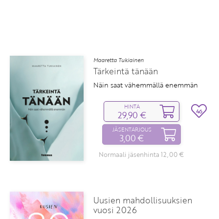
Maaretta Tukiainen
Tärkeintä tänään
Näin saat vähemmällä enemmän
HINTA
46
29,90 €
JÄSENTARJOUS
3,00 €
Normaali jäsenhinta 12,00 €
Uusien mahdollisuuksien
vuosi 2026