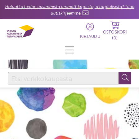
Haluatko tiedon uusimmista ammattikirjoista ja tarjouksista? Tilaa
uutiskirjeemme.
0
OSTOSKORI
KIRJAUDU
(
0
)
KIRJAUDU SISÄÄN
Käyttäjätunnus
Salasana
Unohtuiko salasana?