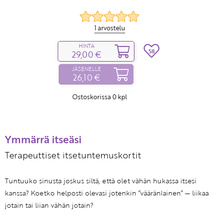
1 arvostelu
HINTA
58
29,00 €
JÄSENELLE
26,10 €
Ostoskorissa
0
kpl
Ymmärrä itseäsi
Terapeuttiset itsetuntemuskortit
Tuntuuko sinusta joskus siltä, että olet vähän hukassa itsesi
kanssa? Koetko helposti olevasi jotenkin ”vääränlainen” — liikaa
jotain tai liian vähän jotain?