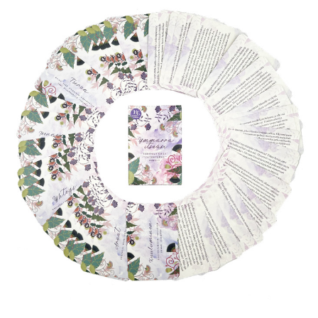
KIRJAUDU SISÄÄN
Etkö ole vielä Varhaiskasvatuksen Tietopalvelun
jäsen?
Liity tästä!