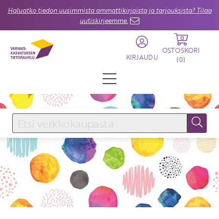
Haluatko tiedon uusimmista ammattikirjoista ja tarjouksista? Tilaa
uutiskirjeemme.
0
OSTOSKORI
KIRJAUDU
(
0
)
KIRJAUDU SISÄÄN
Käyttäjätunnus
Salasana
Unohtuiko salasana?