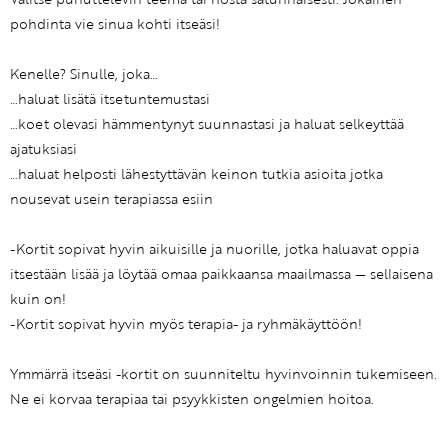
pohdinta vie sinua kohti itseäsi!
Kenelle? Sinulle, joka…
…haluat lisätä itsetuntemustasi
…koet olevasi hämmentynyt suunnastasi ja haluat selkeyttää
ajatuksiasi
…haluat helposti lähestyttävän keinon tutkia asioita jotka
nousevat usein terapiassa esiin
-Kortit sopivat hyvin aikuisille ja nuorille, jotka haluavat oppia
itsestään lisää ja löytää omaa paikkaansa maailmassa — sellaisena
kuin on!
-Kortit sopivat hyvin myös terapia- ja ryhmäkäyttöön!
Ymmärrä itseäsi -kortit on suunniteltu hyvinvoinnin tukemiseen.
Ne ei korvaa terapiaa tai psyykkisten ongelmien hoitoa.