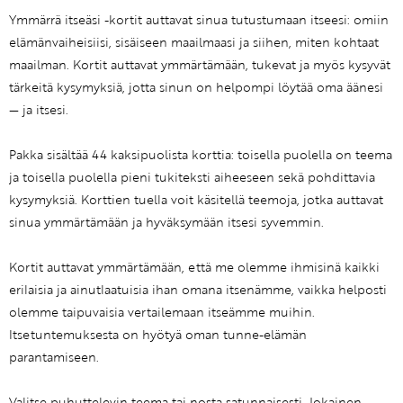
Ymmärrä itseäsi -kortit auttavat sinua tutustumaan itseesi: omiin
elämänvaiheisiisi, sisäiseen maailmaasi ja siihen, miten kohtaat
maailman. Kortit auttavat ymmärtämään, tukevat ja myös kysyvät
tärkeitä kysymyksiä, jotta sinun on helpompi löytää oma äänesi
— ja itsesi.
Pakka sisältää 44 kaksipuolista korttia: toisella puolella on teema
ja toisella puolella pieni tukiteksti aiheeseen sekä pohdittavia
kysymyksiä. Korttien tuella voit käsitellä teemoja, jotka auttavat
sinua ymmärtämään ja hyväksymään itsesi syvemmin.
Kortit auttavat ymmärtämään, että me olemme ihmisinä kaikki
erilaisia ja ainutlaatuisia ihan omana itsenämme, vaikka helposti
olemme taipuvaisia vertailemaan itseämme muihin.
Itsetuntemuksesta on hyötyä oman tunne-elämän
parantamiseen.
Valitse puhuttelevin teema tai nosta satunnaisesti. Jokainen