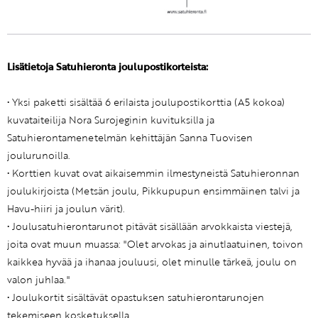
Lisätietoja Satuhieronta joulupostikorteista:
• Yksi paketti sisältää 6 erilaista joulupostikorttia (A5 kokoa)
kuvataiteilija Nora Surojeginin kuvituksilla ja
Satuhierontamenetelmän kehittäjän Sanna Tuovisen
joulurunoilla.
• Korttien kuvat ovat aikaisemmin ilmestyneistä Satuhieronnan
joulukirjoista (Metsän joulu, Pikkupupun ensimmäinen talvi ja
Havu-hiiri ja joulun värit).
• Joulusatuhierontarunot pitävät sisällään arvokkaista viestejä,
joita ovat muun muassa: "Olet arvokas ja ainutlaatuinen, toivon
kaikkea hyvää ja ihanaa jouluusi, olet minulle tärkeä, joulu on
valon juhlaa."
• Joulukortit sisältävät opastuksen satuhierontarunojen
tekemiseen kosketuksella.