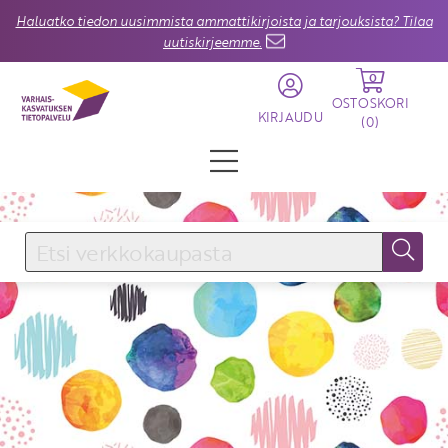
Haluatko tiedon uusimmista ammattikirjoista ja tarjouksista? Tilaa
uutiskirjeemme.
0
OSTOSKORI
KIRJAUDU
(
0
)
KIRJAUDU SISÄÄN
Käyttäjätunnus
Salasana
Unohtuiko salasana?