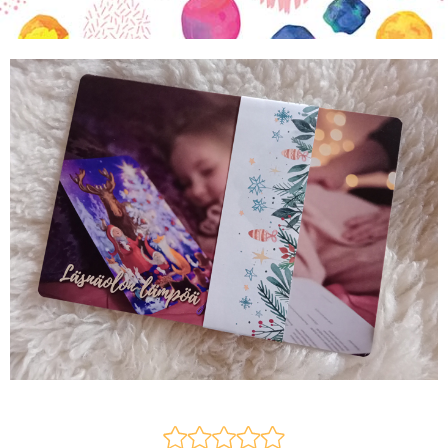
KIRJAUDU SISÄÄN
Etkö ole vielä Varhaiskasvatuksen Tietopalvelun
jäsen?
Liity tästä!