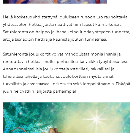
Hellä kosketus yhdistettynä jouluiseen runoon luo rauhoittavia
yhdessäolon hetkiä, joista nauttivat niin lapset kuin aikuiset.
Satuhieronta on helppo ja ihana keino luoda yhteyden tunnetta,
aitoja läsnäolon hetkiä ja kaunista joulun tunnelmaa.
Satuhieronta joulukortit voivat mahdollistaa monia ihania ja
rentouttavia hetkiä sinulle, perheellesi tai vaikka työyhteisöllesi.
Anna tunnelmallisia joulukortteja ystävillesi, rakkaillesi ja
läheisillesi lähellä ja kaukana. Joulukorttien myötä annat
turvallista ja arvostaavaa kosketusta sekä lempeitä sanoja. Ehkäpä
juuri ne ovatkin lahjoista parhaimpia!