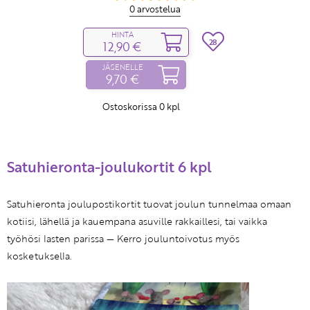
0 arvostelua
HINTA
28
12,90 €
JÄSENELLE
9,70 €
Ostoskorissa
0
kpl
Satuhieronta-joulukortit 6 kpl
Satuhieronta joulupostikortit tuovat joulun tunnelmaa omaan
kotiisi, lähellä ja kauempana asuville rakkaillesi, tai vaikka
työhösi lasten parissa — Kerro jouluntoivotus myös
kosketuksella.