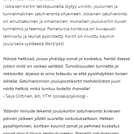
• Jokaisen kortin tekstipuolelta löytyy uniikki, jouluinen ja
tunnelmallinen satuhieronta ohjeineen. Jokainen satuhieronta
on ainutlaatuinen ja omanlainen, mukaillen joulukortin kuvan
tunnelmia ja teemoja. Painetuissa korteissa on kuvapuoli
laminoitu ja reunat pyöristetty. Kortit on nivottu kauniin
jouluisella vyötteellä (6krt/pkt).
Näissä hetkissä, joissa yhdistyy sanat ja kosketus, herää itsessä
jotain mitä on vaikea selittää: Turvallisuuden tunnetta ja
rakkautta. Arjessa ei aina toteudu se että pysähdytään toisen
äärelle. Satuhieronnan joulupostikortit mahdollistaa juuri
näitä hetkiä, mikä tuntuu todella ihanalle!
- Saija Oittinen, äiti, YTM sosiaalipsykologi -
Ystävän minulle tekemä joulukortin satuhieronta kiireisen
päivän jälkeen yllätti suurelta vaikutukseltaan. Hetken
pysähtyminen, korttien kauniit sanat ja pehmeä kosketus
saivat minut täysin rentoutuneeksi. Pienellä satuhieronta