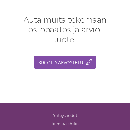
Auta muita tekemään
ostopäätös ja arvioi
tuote!
KIRJOITA ARVOSTELU
Yhteystiedot
Toimitusehdot