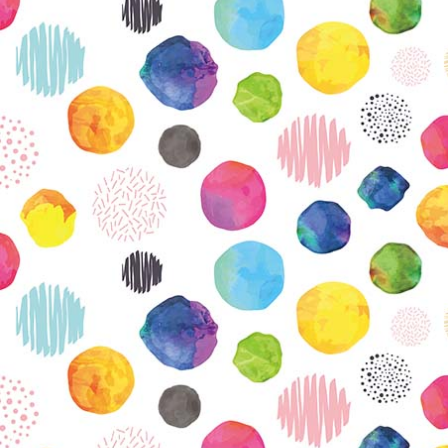
KIRJAUDU SISÄÄN
Etkö ole vielä Varhaiskasvatuksen Tietopalvelun
jäsen?
Liity tästä!