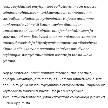
Neuropsykiatriset erityispiirteet vaikuttavat muun muassa
toiminnanohjaukseen, tarkkaavuuteen, tunnetaitoihin,
sosiaalisiin taitoihin ja hyvinvointiin. Kirjassa annamme
konkreettisia välineitä kuormittavien tilanteiden
tunnistamiseen, ennakointiin, taitojen kehittämiseen ja
sujuvaan arkeen. Tehtävissä olemme halunneet korostaa
ratkaisukeskeistä ja käyttäytymisterapeuttista viitekehystä.
Kirjan läpileikkaavina teemoina toimivat positiivinen
psykologia, itsemyötätuntoinen asenne ja toivoa luova
työtapa.
Nepsy-materiaalipakki ammattilaiselle
auttaa opettajia,
ohjaajia, kasvattajia ja valmentajia tukemaan ratkaisukeskeisesti
henkilöitä, joilla on neuropsykiatrisia erityispiirteitä. Pääpaino on
käytännössä toimiviksi havaituissa ja eri ikäryhmille
sovellettavissa tehtävissä, jotka vahvistavat voimavaroja ja tukevat
uuden oppimista.