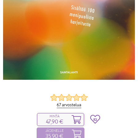
67 arvostelua
HINTA
82
47,90 €
JÄSENELLE
35,90 €