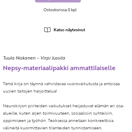
Ostoskorissa
0
kpl
Katso näytesivut
Tuula Niskanen
–
Virpi Jussila
Nepsy-materiaalipakki ammattilaiselle
Tämä kirja on täynnä vahvistavaa vuorovaikutusta ja antoisaa
uusien taitojen harjoittelua!
Neurokirjon piirteiden vaikutukset heijastuvat elämän eri osa-
alueille, kuten arjen toimivuuteen, sosiaalisiin suhteisiin,
oppimiseen ja työhön. Teoksessa annetaan konkreettisia
välineitä kuormittavien tilanteiden tunnistamiseen,