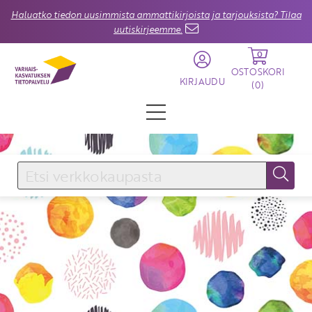
Haluatko tiedon uusimmista ammattikirjoista ja tarjouksista? Tilaa
uutiskirjeemme.
0
OSTOSKORI
KIRJAUDU
(
0
)
KIRJAUDU SISÄÄN
Käyttäjätunnus
Salasana
Unohtuiko salasana?