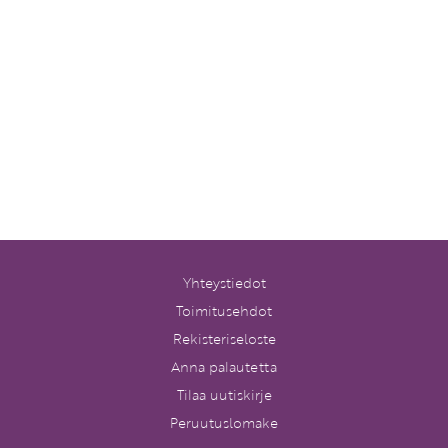
Yhteystiedot
Toimitusehdot
Rekisteriseloste
Anna palautetta
Tilaa uutiskirje
Peruutuslomake