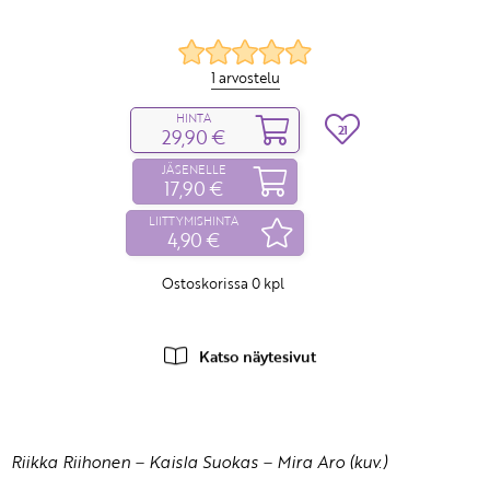
1 arvostelu
HINTA
21
29,90 €
JÄSENELLE
17,90 €
LIITTYMISHINTA
4,90 €
Ostoskorissa
0
kpl
Katso näytesivut
Riikka Riihonen
–
Kaisla Suokas
–
Mira Aro (kuv.)