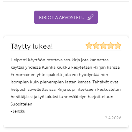
KIRJOITA ARVOSTELU
Täytty lukea!
Helposti käyttöön otettava satukirja jota kannattaa
käyttää yhdessä Kuinka kiukku kesytetään -kirjan kanssa.
Erinomainen yhteispaketti jota voi hyödyntää niin
isompien kuin pienempien lasten kanssa. Tehtävät ovat
helposti sovellettavissa. Kirja sopii itsekseen keskustelun
herättäjäksi ja työkaluksi tunnesäätelyn harjoitteluun.
Suosittelen!
- Jensku
2.4.2026