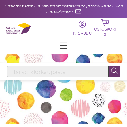
Haluatko tiedon uusimmista ammattikirjoista ja tarjouksista? Tilaa
uutiskirjeemme.
0
OSTOSKORI
KIRJAUDU
(
0
)
KIRJAUDU SISÄÄN
Käyttäjätunnus
Salasana
Unohtuiko salasana?