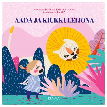
KIRJAUDU SISÄÄN
Etkö ole vielä Varhaiskasvatuksen Tietopalvelun
jäsen?
Liity tästä!