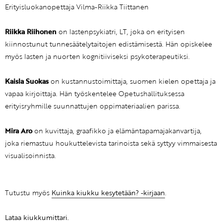
Erityisluokanopettaja Vilma-Riikka Tiittanen
Riikka Riihonen
on lastenpsykiatri, LT, joka on erityisen
kiinnostunut tunnesäätelytaitojen edistämisestä. Hän opiskelee
myös lasten ja nuorten kognitiiviseksi psykoterapeutiksi.
Kaisla Suokas
on kustannustoimittaja, suomen kielen opettaja ja
vapaa kirjoittaja. Hän työskentelee Opetushallituksessa
erityisryhmille suunnattujen oppimateriaalien parissa.
Mira Aro
on kuvittaja, graafikko ja elämäntapamajakanvartija,
joka riemastuu houkuttelevista tarinoista sekä syttyy vimmaisesta
visualisoinnista.
Tutustu myös
Kuinka kiukku kesytetään? -kirjaan
.
Lataa kiukkumittari.