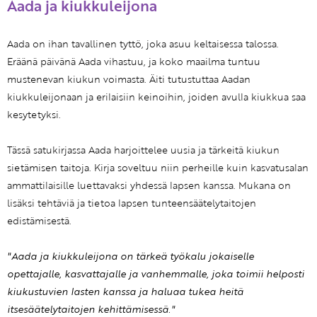
Aada ja kiukkuleijona
Aada on ihan tavallinen tyttö, joka asuu keltaisessa talossa.
Eräänä päivänä Aada vihastuu, ja koko maailma tuntuu
mustenevan kiukun voimasta. Äiti tutustuttaa Aadan
kiukkuleijonaan ja erilaisiin keinoihin, joiden avulla kiukkua saa
kesytetyksi.
Tässä satukirjassa Aada harjoittelee uusia ja tärkeitä kiukun
sietämisen taitoja. Kirja soveltuu niin perheille kuin kasvatusalan
ammattilaisille luettavaksi yhdessä lapsen kanssa. Mukana on
lisäksi tehtäviä ja tietoa lapsen tunteensäätelytaitojen
edistämisestä.
"Aada ja kiukkuleijona on tärkeä työkalu jokaiselle
opettajalle, kasvattajalle ja vanhemmalle, joka toimii helposti
kiukustuvien lasten kanssa ja haluaa tukea heitä
itsesäätelytaitojen kehittämisessä."