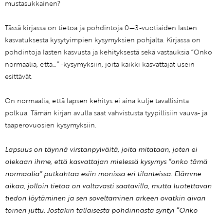
mustasukkainen?
Tässä kirjassa on tietoa ja pohdintoja 0—3-vuotiaiden lasten
kasvatuksesta kysytyimpien kysymyksien pohjalta. Kirjassa on
pohdintoja lasten kasvusta ja kehityksestä sekä vastauksia ”Onko
normaalia, että…” -kysymyksiin, joita kaikki kasvattajat usein
esittävät.
On normaalia, että lapsen kehitys ei aina kulje tavallisinta
polkua. Tämän kirjan avulla saat vahvistusta tyypillisiin vauva- ja
taaperovuosien kysymyksiin.
Lapsuus on täynnä virstanpylväitä, joita mitataan, joten ei
olekaan ihme, että kasvattajan mielessä kysymys ”onko tämä
normaalia” putkahtaa esiin monissa eri tilanteissa. Elämme
aikaa, jolloin tietoa on valtavasti saatavilla, mutta luotettavan
tiedon löytäminen ja sen soveltaminen arkeen ovatkin aivan
toinen juttu. Jostakin tällaisesta pohdinnasta syntyi ”Onko