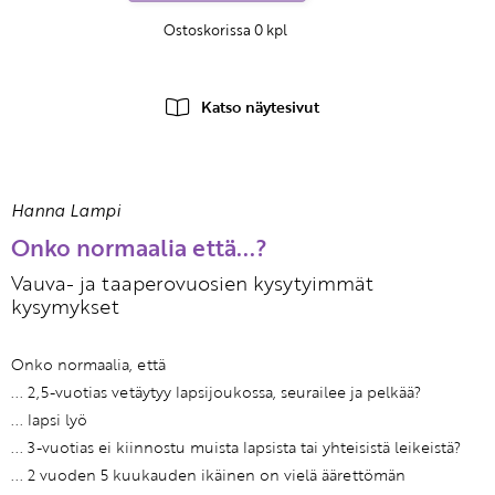
Ostoskorissa
0
kpl
Katso näytesivut
Hanna Lampi
Onko normaalia että...?
Vauva- ja taaperovuosien kysytyimmät
kysymykset
Onko normaalia, että
... 2,5-vuotias vetäytyy lapsijoukossa, seurailee ja pelkää?
... lapsi lyö
... 3-vuotias ei kiinnostu muista lapsista tai yhteisistä leikeistä?
... 2 vuoden 5 kuukauden ikäinen on vielä äärettömän