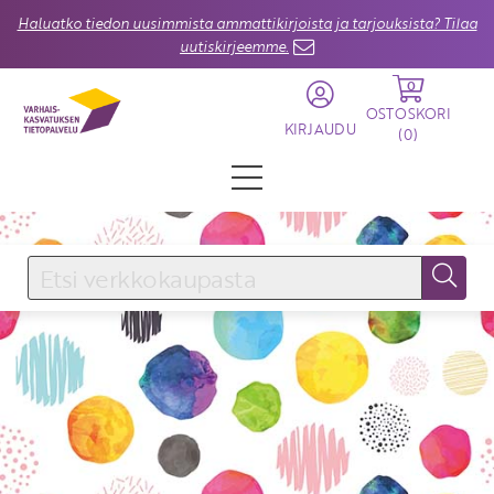
Haluatko tiedon uusimmista ammattikirjoista ja tarjouksista? Tilaa
uutiskirjeemme.
0
OSTOSKORI
KIRJAUDU
(
0
)
KIRJAUDU SISÄÄN
Käyttäjätunnus
Salasana
Unohtuiko salasana?