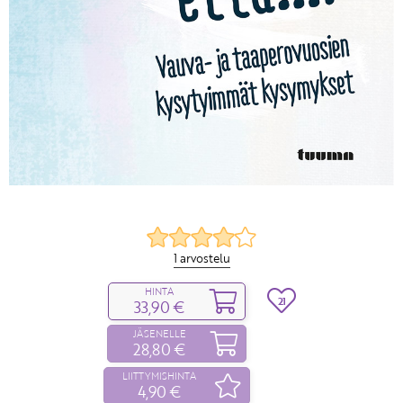
1 arvostelu
HINTA
21
33,90 €
JÄSENELLE
28,80 €
LIITTYMISHINTA
4,90 €