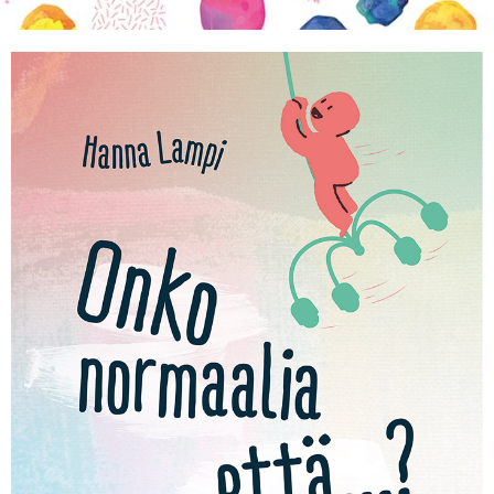
KIRJAUDU SISÄÄN
Etkö ole vielä Varhaiskasvatuksen Tietopalvelun
jäsen?
Liity tästä!