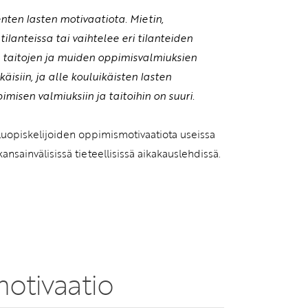
enten lasten motivaatiota. Mietin,
tilanteissa tai vaihtelee eri tilanteiden
ten taitojen ja muiden oppimisvalmiuksien
äisiin, ja alle kouluikäisten lasten
isen valmiuksiin ja taitoihin on suuri.
uluopiskelijoiden oppimismotivaatiota useissa
nsainvälisissä tieteellisissä aikakauslehdissä.
motivaatio