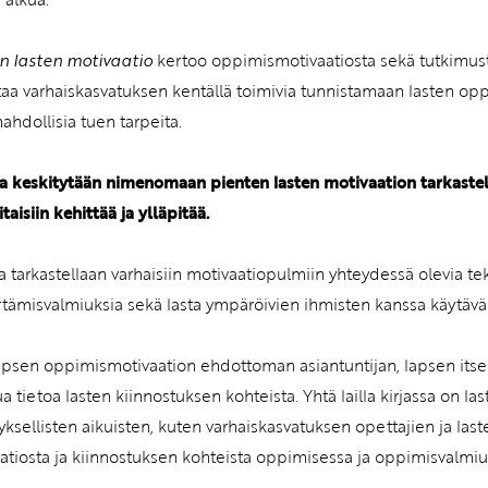
n lasten motivaatio
kertoo oppimismotivaatiosta sekä tutkimust
taa varhaiskasvatuksen kentällä toimivia tunnistamaan lasten opp
ahdollisia tuen tarpeita.
sa keskitytään nimenomaan pienten lasten motivaation tarkastel
itaisiin kehittää ja ylläpitää.
a tarkastellaan varhaisiin motivaatiopulmiin yhteydessä olevia tekij
ämisvalmiuksia sekä lasta ympäröivien ihmisten kanssa käytävä
lapsen oppimismotivaation ehdottoman asiantuntijan, lapsen itsen
tua tietoa lasten kiinnostuksen kohteista. Yhtä lailla kirjassa on 
yksellisten aikuisten, kuten varhaiskasvatuksen opettajien ja l
atiosta ja kiinnostuksen kohteista oppimisessa ja oppimisvalm