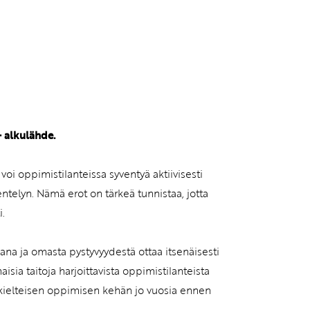
vatuksen Tietopalvelun
 alkulähde.
 voi oppimistilanteissa syventyä aktiivisesti
kentelyn. Nämä erot on tärkeä tunnistaa, jotta
i.
jana ja omasta pystyvyydestä ottaa itsenäisesti
isia taitoja harjoittavista oppimistilanteista
tai kielteisen oppimisen kehän jo vuosia ennen