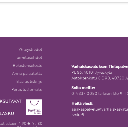
Yhteystiedot
Toimitusehdot
Rekisteriseloste
Varhaiskasvatuksen Tietopalv
PL 86, 40101 Jyväskylä
Anna palautetta
Aatoksenkatu 8 E 90, 40720 J
Tilaa uutiskirje
Soita meille:
Peruutuslomake
014 337 0050 (arkisin klo 9–1
Heitä viesti:
asiakaspalvelu@varhaiskasvat
lvelu.fi
lut alkaen 4,90 €. Yli 80
euron pikkupaketti- ja