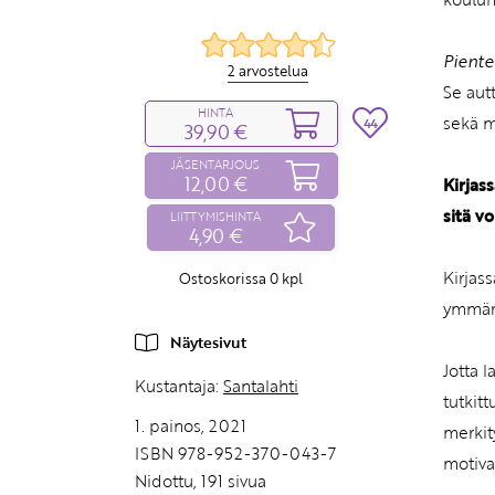
Piente
2 arvostelua
Se aut
HINTA
sekä m
44
39,90 €
JÄSENTARJOUS
12,00 €
Kirjas
sitä vo
LIITTYMISHINTA
4,90 €
Kirjass
Ostoskorissa
0
kpl
ymmärt
Näytesivut
Jotta 
Kustantaja:
Santalahti
tutkit
1. painos, 2021
merkit
ISBN 978-952-370-043-7
motiva
Nidottu, 191 sivua