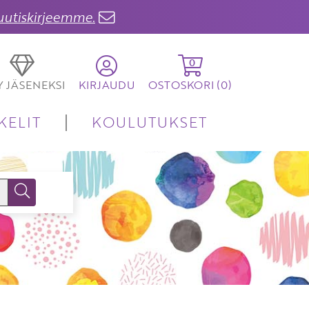
 uutiskirjeemme.
0
TY JÄSENEKSI
KIRJAUDU
OSTOSKORI (
0
)
KELIT
KOULUTUKSET