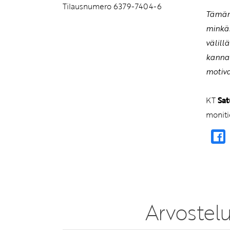
Tilausnumero 6379-7404-6
Tämän 
minkäl
välill
kannal
motiva
KT
Sat
moniti
Arvostelu