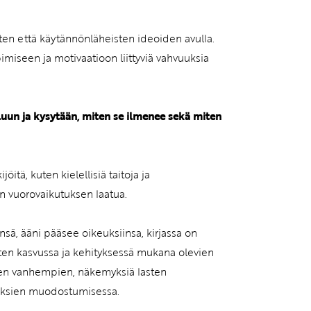
en että käytännönläheisten ideoiden avulla.
imiseen ja motivaatioon liittyviä vahvuuksia
uun ja kysytään, miten se ilmenee sekä miten
öitä, kuten kielellisiä taitoja ja
n vuorovaikutuksen laatua.
sä, ääni pääsee oikeuksiinsa, kirjassa on
lasten kasvussa ja kehityksessä mukana olevien
asten vanhempien, näkemyksiä lasten
iuksien muodostumisessa.