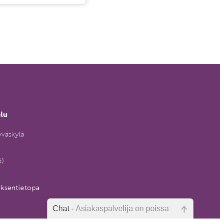
elu
yväskylä
6)
uksentietopa
Chat -
Asiakaspalvelija on poissa