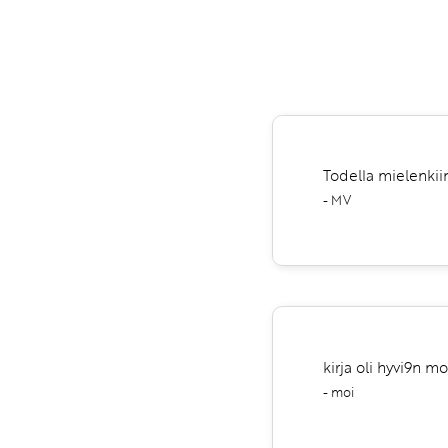
Todella mielenkiin
- MV
kirja oli hyvi9n 
- moi