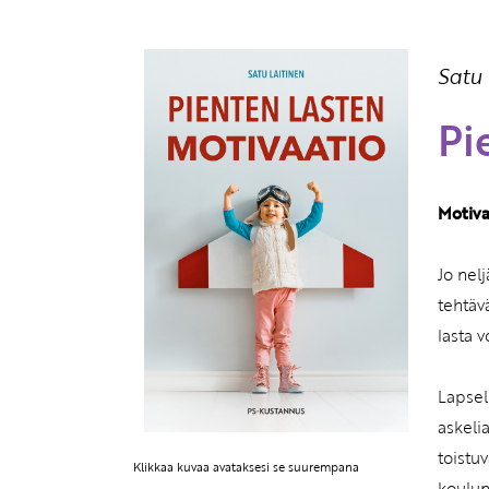
Satu 
Pi
Motiva
Jo nelj
tehtäv
lasta v
Lapsel
askeli
toistu
Klikkaa kuvaa avataksesi se suurempana
koulun