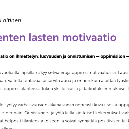
Etkö ole vielä Varhaiskas
Laitinen
jäsen?
Liity tästä!
enten lasten motivaatio
atio on ihmettelyn, luovuuden ja onnistumisen — oppimisilon —
ävuotiailla lapsilla näkyy selviä eroja oppimismotivaatiossa. Lapsi
ään, vältellä tehtävää tai tarvita apua jo ennen kuin aloittaa työs
oi oppimistilanteissa tukea yksilöllisesti ja tarkoituksenmukaisest
le syntyy varhaisvuosien aikana varsin nopeasti kuva itsestä oppi
a eteenpäin. Onnistuneet ja yhtä lailla kielteiset kokemukset varha
vat helposti tilanteesta toiseen ja voivat synnyttää positiivisen 
 alkua.