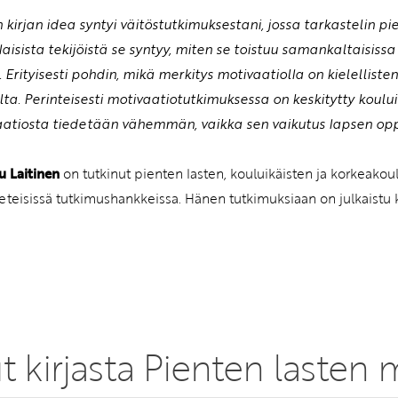
kirjan idea syntyi väitöstutkimuksestani, jossa tarkastelin pi
aisista tekijöistä se syntyy, miten se toistuu samankaltaisissa 
ä. Erityisesti pohdin, mikä merkitys motivaatiolla on kielellis
ta. Perinteisesti motivaatiotutkimuksessa on keskitytty kouluik
atiosta tiedetään vähemmän, vaikka sen vaikutus lapsen oppim
u Laitinen
on tutkinut pienten lasten, kouluikäisten ja korkeako
eteisissä tutkimushankkeissa. Hänen tutkimuksiaan on julkaistu ka
t kirjasta Pienten lasten 