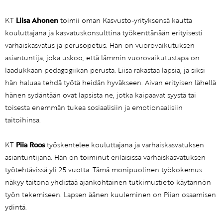
KT
Liisa Ahonen
toimii oman Kasvusto-yrityksensä kautta
kouluttajana ja kasvatuskonsulttina työkenttänään erityisesti
varhaiskasvatus ja perusopetus. Hän on vuorovaikutuksen
asiantuntija, joka uskoo, että lämmin vuorovaikutustapa on
laadukkaan pedagogiikan perusta. Liisa rakastaa lapsia, ja siksi
hän haluaa tehdä työtä heidän hyväkseen. Aivan erityisen lähellä
hänen sydäntään ovat lapsista ne, jotka kaipaavat syystä tai
toisesta enemmän tukea sosiaalisiin ja emotionaalisiin
taitoihinsa.
KT
Piia Roos
työskentelee kouluttajana ja varhaiskasvatuksen
asiantuntijana. Hän on toiminut erilaisissa varhaiskasvatuksen
työtehtävissä yli 25 vuotta. Tämä monipuolinen työkokemus
näkyy taitona yhdistää ajankohtainen tutkimustieto käytännön
työn tekemiseen. Lapsen äänen kuuleminen on Piian osaamisen
ydintä.