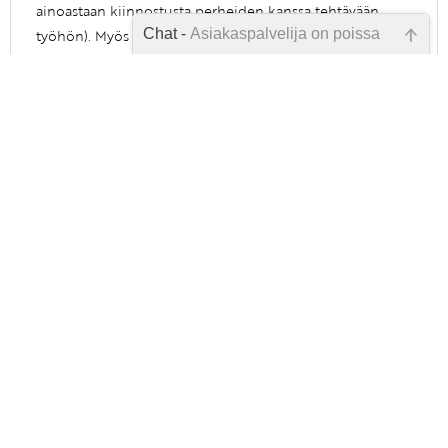
ainoastaan kiinnostusta perheiden kanssa tehtävään
Chat -
Asiakaspalvelija on poissa
työhön). Myös vuorohoidon näkökulma olisi kiva lisä
kirjaan.
Emme ole juuri nyt paikalla, lähetä
- Susanna
kysymyksesi meille sähköpostitse,
8.10.2023
niin vastaamme sinulle
mahdollisimman pian.
Tarkista sähköpostiosoite!