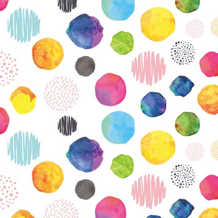
KIRJAUDU SISÄÄN
Etkö ole vielä Varhaiskasvatuksen Tietopalvelun
jäsen?
Liity tästä!