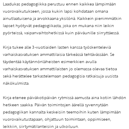
Laadukas pedagogiikka perustuu ennen kaikkea lämpimään
vuorovaikutukseen, jossa kukin lapsi kohdataan omana
ainutlaatuisena ja arvokkaana yksilönä. Kaikkein pienimmätkin
lapset hyötyvät pedagogiikasta, joka on mukana niin leikin
pyörteissä, vaipanvaihtohetkissä kuin päiväunille siirryttäessä.
Kirja tukee alle 3-vuotiaiden lasten kanssa työskenteleviä
varhaiskasvatuksen ammattilaisia tärkeässä tehtävässään. Se
täydentää käytännönläheisten esimerkkien avulla
varhaiskasvatuksen ammattilaisten jo olemassa olevaa tietoa
sekä herättelee tarkastelemaan pedagogisia ratkaisuja uusista
näkökulmista.
Kirja etenee päiväkotipäivän rytmissä aamusta aina kotiin lähdön
hetkeen saakka. Päivän toimintojen äärellä syvennytään
pedagogiikan kannalta keskeisiin teemoihin kuten lämpimään
vuorovaikutustapaan, ohjattuun toimintaan, oppimiseen,
leikkiin, siirtymätilanteisiin ja ulkoiluun.