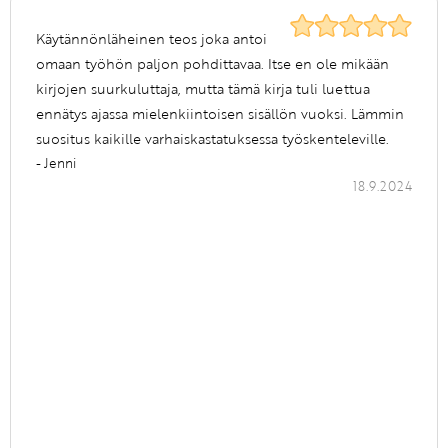
Käytännönläheinen teos joka antoi
omaan työhön paljon pohdittavaa. Itse en ole mikään
kirjojen suurkuluttaja, mutta tämä kirja tuli luettua
ennätys ajassa mielenkiintoisen sisällön vuoksi. Lämmin
suositus kaikille varhaiskastatuksessa työskenteleville.
- Jenni
18.9.2024