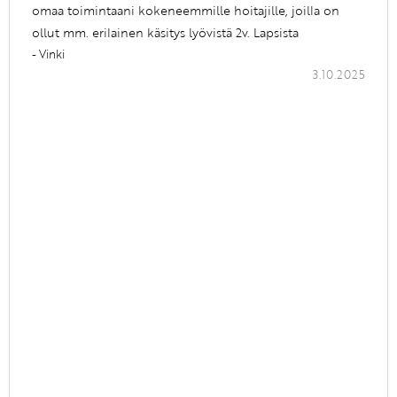
omaa toimintaani kokeneemmille hoitajille, joilla on
ollut mm. erilainen käsitys lyövistä 2v. Lapsista
- Vinki
3.10.2025