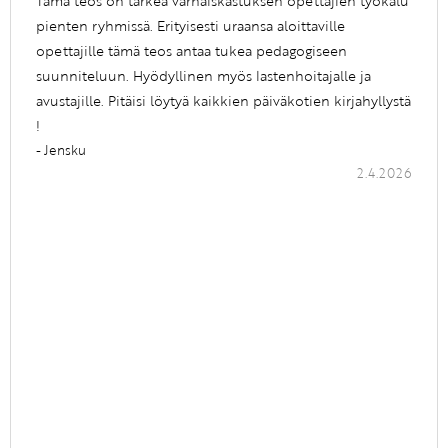
Tämä teos on tärkeä varhaiskastuksen opettajien työkalu
pienten ryhmissä. Erityisesti uraansa aloittaville
opettajille tämä teos antaa tukea pedagogiseen
suunniteluun. Hyödyllinen myös lastenhoitajalle ja
avustajille. Pitäisi löytyä kaikkien päiväkotien kirjahyllystä
!
- Jensku
2.4.2026