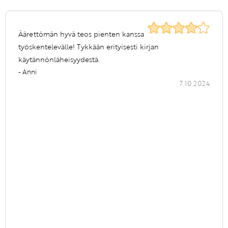
Äärettömän hyvä teos pienten kanssa
työskentelevälle! Tykkään erityisesti kirjan
käytännönläheisyydestä.
- Anni
7.10.2024