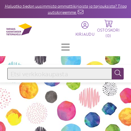
Haluatko tiedon uusimmista ammattikirjoista ja tarjouksista? Tilaa
uutiskirjeemme.
0
OSTOSKORI
KIRJAUDU
(
0
)
KIRJAUDU SISÄÄN
Käyttäjätunnus
Salasana
Unohtuiko salasana?