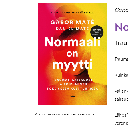
Gabo
No
Trau
Trauma
Kuinka
Vallan
sairau
Lähes 
Klikkaa kuvaa avataksesi se suurempana
verenp