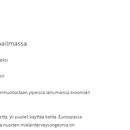
vatuksen Tietopalvelun
aailmassa
eksi
en?
nhuollostaan ylpeissä länsimaissa krooniset
että; yli puolet käyttää kahta. Euroopassa
alla nuorten mielenterveysongelmia on