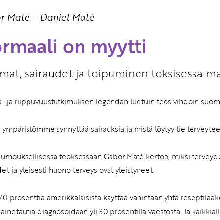
r Maté
–
Daniel Maté
Etkö ole vielä Varhaiskas
jäsen?
rmaali on myytti
Liity tästä!
mat, sairaudet ja toipuminen toksisessa m
- ja riippuvuustutkimuksen legendan luetuin teos vihdoin suom
 ympäristömme synnyttää sairauksia ja mistä löytyy tie terveyte
kumouksellisessa teoksessaan Gabor Maté kertoo, miksi terveyde
det ja yleisesti huono terveys ovat yleistyneet.
70 prosenttia amerikkalaisista käyttää vähintään yhtä reseptilääk
ainetautia diagnosoidaan yli 30 prosentilla väestöstä. Ja kaikki