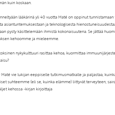
än kuin koskaan.
nneltyään lääkärinä yli 40 vuotta Maté on oppinut tunnistamaan va
ta asiantuntemuksestaan ja teknologisesta hienostuneisuudesta
aan pysty käsittelemään ihmistä kokonaisuutena. Se jättää huomi
tuksen kehoomme ja mieleemme.
toksinen nykykulttuuri rasittaa kehoa, kuormittaa immuunijärjes
kaisu?
 Maté vie lukijan eeppiselle tutkimusmatkalle ja paljastaa, kui
liset suhteemme (eli se, kuinka elämme) liittyvät terveyteen, saira
äljet kehossa -kirjan kirjoittaja