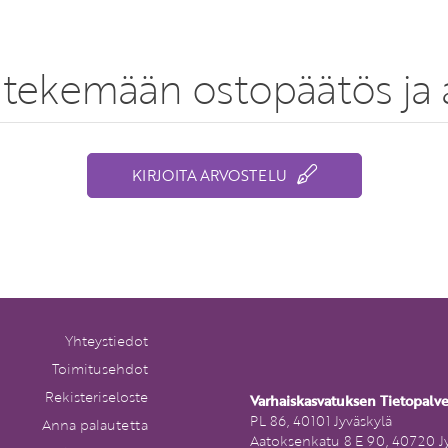
tekemään ostopäätös ja a
KIRJOITA ARVOSTELU
Yhteystiedot
Toimitusehdot
Rekisteriseloste
Varhaiskasvatuksen Tietopalv
PL 86, 40101 Jyväskylä
Anna palautetta
Aatoksenkatu 8 E 90, 40720 J