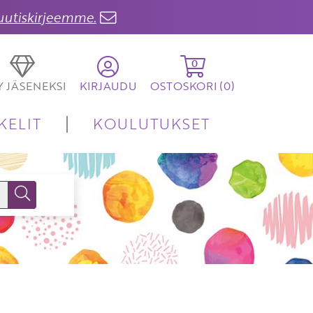
 uutiskirjeemme.
0
TY JÄSENEKSI
KIRJAUDU
OSTOSKORI (
0
)
KELIT
KOULUTUKSET