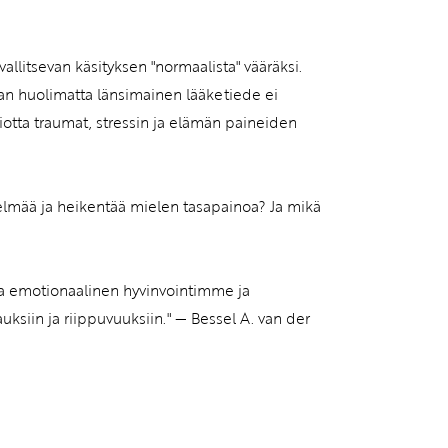
llitsevan käsityksen "normaalista" vääräksi.
an huolimatta länsimainen lääketiede ei
otta traumat, stressin ja elämän paineiden
telmää ja heikentää mielen tasapainoa? Ja mikä
nka emotionaalinen hyvinvointimme ja
uksiin ja riippuvuuksiin." — Bessel A. van der