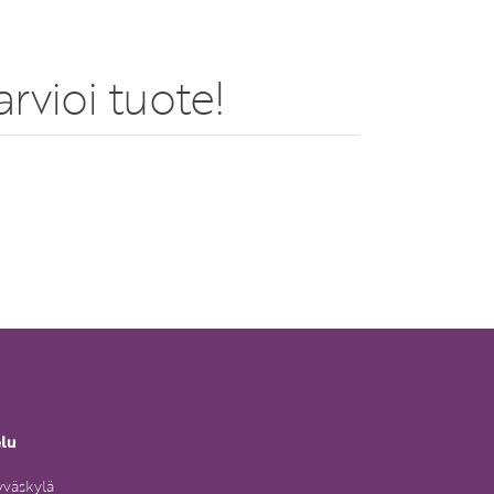
rvioi tuote!
elu
yväskylä