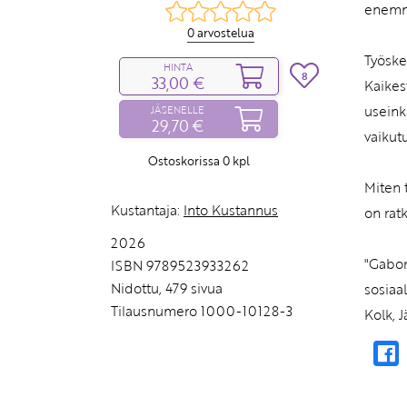
enemm
0 arvostelua
Työske
HINTA
8
33,00 €
Kaikes
useink
JÄSENELLE
29,70 €
vaiku
Ostoskorissa
0
kpl
Miten 
Kustantaja:
Into Kustannus
on rat
2026
"Gabor
ISBN 9789523933262
Nidottu, 479 sivua
sosiaa
Tilausnumero 1000-10128-3
Kolk, J