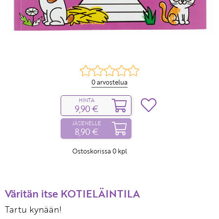
0 arvostelua
HINTA
9,90 €
JÄSENELLE
8,90 €
Ostoskorissa
0
kpl
Väritän itse KOTIELÄINTILA
Tartu kynään!