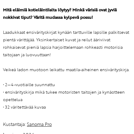
Mitä eläimiä kotieläintilalta löytyy? Minkä värisiä ovat jyviä
nokkivat tiput? Väritä mudassa kylpevä possu!
Laadukkaat ensivärityskirjat kynään tarttuville lapsille palkitsevat
pientä värittäjää. Yksinkertaiset kuvat ja reilut ääriviivat
rohkaisevat pieniä lapsia harjoittelemaan rohkeasti motorisia
taitojaan ja luovuuttaan!
Veikeä ladon muotoon leikattu maatila-aiheinen ensivärityskirja.
• 2—4-vuotiaille suunnattu
• ensivärityskirja mikä tukee motoristen taitojen ja kynäotteen
opettelua
• 32 väritettävää kuvaa
Kustantaja:
Sanoma Pro