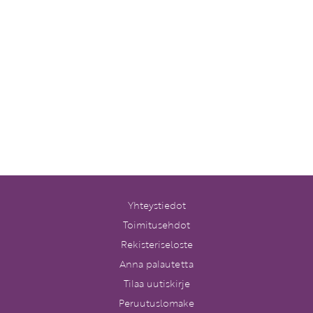
Yhteystiedot
Toimitusehdot
Rekisteriseloste
Anna palautetta
Tilaa uutiskirje
Peruutuslomake