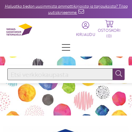
Haluatko tiedon uusimmista ammattikirjoista ja tarjouksista? Tilaa
uutiskirjeemme.
0
OSTOSKORI
KIRJAUDU
(
0
)
KIRJAUDU SISÄÄN
Käyttäjätunnus
Salasana
Unohtuiko salasana?