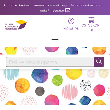
Haluatko tiedon uusimmista ammattikirjoista ja tarjouksista? Tilaa
uutiskirjeemme.
0
OSTOSKORI
KIRJAUDU
(
0
)
KIRJAUDU SISÄÄN
Käyttäjätunnus
Salasana
Unohtuiko salasana?