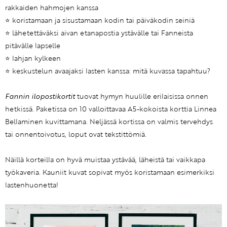
rakkaiden hahmojen kanssa
⭐️ koristamaan ja sisustamaan kodin tai päiväkodin seiniä
⭐️ lähetettäväksi aivan etanapostia ystävälle tai Fanneista
pitävälle lapselle
⭐️ lahjan kylkeen
⭐️ keskustelun avaajaksi lasten kanssa: mitä kuvassa tapahtuu?
Fannin ilopostikortit
tuovat hymyn huulille erilaisissa onnen
hetkissä. Paketissa on 10 valloittavaa A5-kokoista korttia Linnea
Bellaminen kuvittamana. Neljässä kortissa on valmis tervehdys
tai onnentoivotus, loput ovat tekstittömiä.
Näillä korteilla on hyvä muistaa ystävää, läheistä tai vaikkapa
työkaveria. Kauniit kuvat sopivat myös koristamaan esimerkiksi
lastenhuonetta!