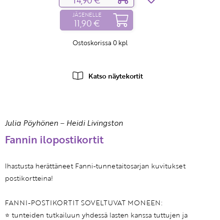
14,90 €
JÄSENELLE
11,90 €
Ostoskorissa
0
kpl
Katso näytekortit
Julia Pöyhönen
–
Heidi Livingston
Fannin ilopostikortit
Ihastusta herättäneet Fanni-tunnetaitosarjan kuvitukset
postikortteina!
FANNI-POSTIKORTIT SOVELTUVAT MONEEN:
⭐️ tunteiden tutkailuun yhdessä lasten kanssa tuttujen ja