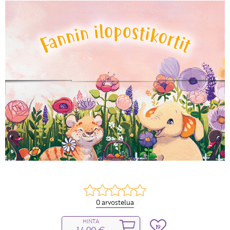
KIRJAUDU SISÄÄN
Etkö ole vielä Varhaiskasvatuksen Tietopalvelun
jäsen?
Liity tästä!
0 arvostelua
HINTA
19