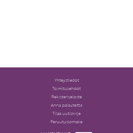
Yhteystiedot
Toimitusehdot
Rekisteriseloste
Anna palautetta
Tilaa uutiskirje
Peruutuslomake