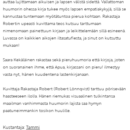
auttaa lujittamaan aikuisen ja lapsen välistä sidettä. Vallattoman
huumorin ohessa kirja tukee myös lapsen empatiakykyjä, sillä se
kannustaa tuntemaan myötätuntoa pierua kohtaan. Rakastaja
Robertin upeasti kuvittama teos kutsuu tarttumaan
nimenomaan painettuun kirjaan ja leikittelemään sillä esineenä.
Luvassa on kaikkien aikojen iltasatufiesta, ja sinut on kutsuttu
mukaan!
Saara Kekäläinen rakastaa sekä pieruhuumoria että kirjoja, joten
on suoranainen ihme, että Apua, kirjassani on pieru! ilmestyy
vasta nyt, hänen kuudentena lastenkirjanaan.
Kuvittaja Rakastaja Robert (Robert Lönnqvist) tarttuu pörisevään
haasteeseen ilolla. Hänen riemukas visuaalinen tulkintansa
maailman vanhimmasta huumorin lajista saa hymyn
paatuneimmankin tosikon huulille.
Kustantaja:
Tammi