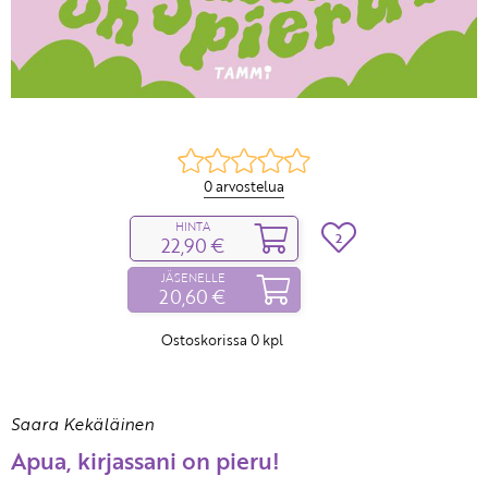
0 arvostelua
HINTA
2
22,90 €
JÄSENELLE
20,60 €
Ostoskorissa
0
kpl
Saara Kekäläinen
Apua, kirjassani on pieru!