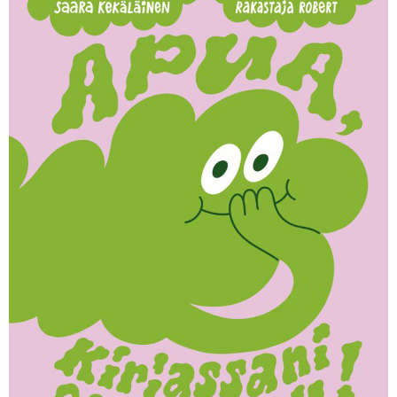
KIRJAUDU SISÄÄN
Etkö ole vielä Varhaiskasvatuksen Tietopalvelun
jäsen?
Liity tästä!