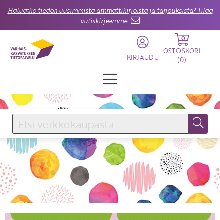
Haluatko tiedon uusimmista ammattikirjoista ja tarjouksista? Tilaa
uutiskirjeemme.
0
OSTOSKORI
KIRJAUDU
(
0
)
KIRJAUDU SISÄÄN
Käyttäjätunnus
Salasana
Unohtuiko salasana?