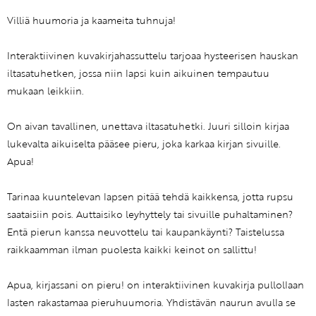
Villiä huumoria ja kaameita tuhnuja!
Interaktiivinen kuvakirjahassuttelu tarjoaa hysteerisen hauskan
iltasatuhetken, jossa niin lapsi kuin aikuinen tempautuu
mukaan leikkiin.
On aivan tavallinen, unettava iltasatuhetki. Juuri silloin kirjaa
lukevalta aikuiselta pääsee pieru, joka karkaa kirjan sivuille.
Apua!
Tarinaa kuuntelevan lapsen pitää tehdä kaikkensa, jotta rupsu
saataisiin pois. Auttaisiko leyhyttely tai sivuille puhaltaminen?
Entä pierun kanssa neuvottelu tai kaupankäynti? Taistelussa
raikkaamman ilman puolesta kaikki keinot on sallittu!
Apua, kirjassani on pieru! on interaktiivinen kuvakirja pullollaan
lasten rakastamaa pieruhuumoria. Yhdistävän naurun avulla se