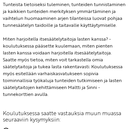
Tunteista tietoiseksi tuleminen, tunteiden tunnistaminen
ja kaikkien tunteiden merkityksen ymmärtäminen ja
vaihtelun huomaaminen arjen tilanteissa luovat pohjaa
tunnesäätelyn taidoille ja taitavalle käyttäytymiselle.
Miten harjoitella itsesäätelytaitoja lasten kanssa? -
koulutuksessa pääsette kuulemaan, miten pienten
lasten kanssa voidaan harjoitella itsesäätelytaitoja.
Saatte myös tietoa, miten voit tarkastella omia
säätelytaitoja ja tukea lasta rakentavasti. Koulutuksessa
myös esitellään varhaiskasvatukseen sopivia
toiminnallisia työkaluja tunteiden tutkimiseen ja lasten
säätelytaitojen kehittämiseen Maltti ja Sinni -
tunnekorttien avulla.
Koulutuksessa saatte vastauksia muun muassa
seuraaviin kysymyksiin: