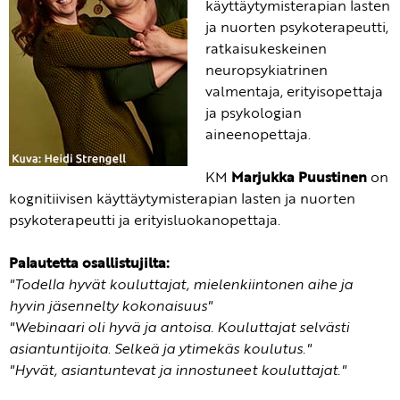
käyttäytymisterapian lasten
ja nuorten psykoterapeutti,
ratkaisukeskeinen
neuropsykiatrinen
valmentaja, erityisopettaja
ja psykologian
aineenopettaja.
KM
Marjukka Puustinen
on
kognitiivisen käyttäytymisterapian lasten ja nuorten
psykoterapeutti ja erityisluokanopettaja.
Palautetta osallistujilta:
"Todella hyvät kouluttajat, mielenkiintonen aihe ja
hyvin jäsennelty kokonaisuus"
"Webinaari oli hyvä ja antoisa. Kouluttajat selvästi
asiantuntijoita. Selkeä ja ytimekäs koulutus."
"Hyvät, asiantuntevat ja innostuneet kouluttajat."