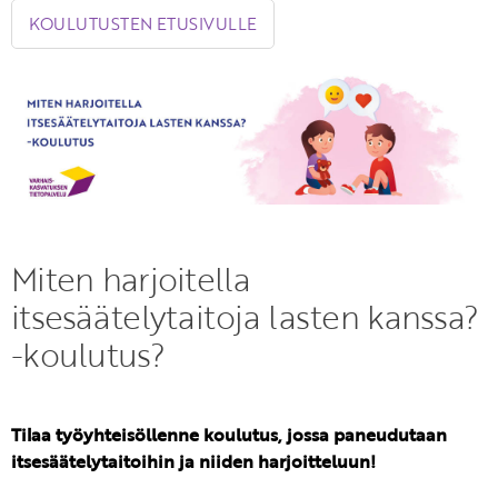
KOULUTUSTEN ETUSIVULLE
KIRJAUDU SISÄÄN
Etkö ole vielä Varhaiskasvatuksen Tietopalvelun
jäsen?
Liity tästä!
Miten harjoitella
itsesäätelytaitoja lasten kanssa?
-koulutus?
Tilaa työyhteisöllenne koulutus, jossa paneudutaan
itsesäätelytaitoihin ja niiden harjoitteluun!