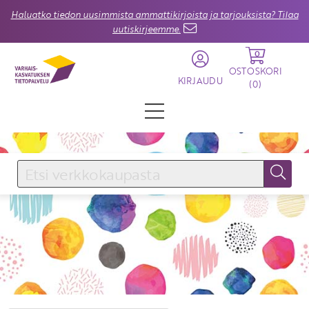
Haluatko tiedon uusimmista ammattikirjoista ja tarjouksista? Tilaa
uutiskirjeemme.
0
OSTOSKORI
KIRJAUDU
(
0
)
KIRJAUDU SISÄÄN
Käyttäjätunnus
Salasana
Unohtuiko salasana?