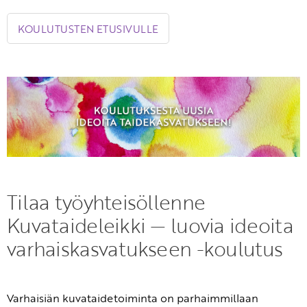
KIRJAUDU SISÄÄN
KOULUTUSTEN ETUSIVULLE
Etkö ole vielä Varhaiskasvatuksen Tietopalvelun
jäsen?
Liity tästä!
Tilaa työyhteisöllenne
Kuvataideleikki — luovia ideoita
varhaiskasvatukseen -koulutus
Varhaisiän kuvataidetoiminta on parhaimmillaan