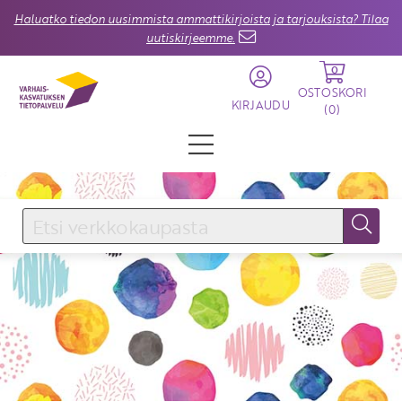
Haluatko tiedon uusimmista ammattikirjoista ja tarjouksista? Tilaa
uutiskirjeemme.
0
OSTOSKORI
KIRJAUDU
(
0
)
KIRJAUDU SISÄÄN
Käyttäjätunnus
Salasana
Unohtuiko salasana?