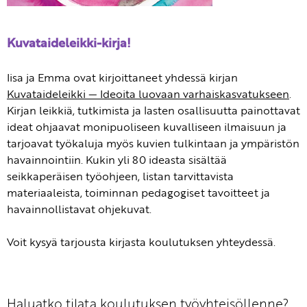
Kuvataideleikki-kirja!
Iisa ja Emma ovat kirjoittaneet yhdessä kirjan
Kuvataideleikki — Ideoita luovaan varhaiskasvatukseen
.
Kirjan leikkiä, tutkimista ja lasten osallisuutta painottavat
ideat ohjaavat monipuoliseen kuvalliseen ilmaisuun ja
tarjoavat työkaluja myös kuvien tulkintaan ja ympäristön
havainnointiin. Kukin yli 80 ideasta sisältää
seikkaperäisen työohjeen, listan tarvittavista
materiaaleista, toiminnan pedagogiset tavoitteet ja
havainnollistavat ohjekuvat.
Voit kysyä tarjousta kirjasta koulutuksen yhteydessä.
Haluatko tilata koulutuksen työyhteisöllenne?