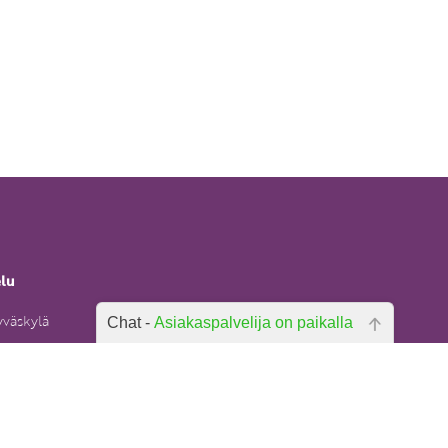
elu
yväskylä
Chat -
Asiakaspalvelija on paikalla
Hei, miten voin auttaa? Kirjoita
6)
kysymyksesi alla olevaan laatikkoon
ja paina lähetä.
uksentietopa