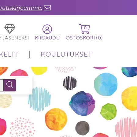
 uutiskirjeemme.
0
TY JÄSENEKSI
KIRJAUDU
OSTOSKORI (
0
)
KELIT
KOULUTUKSET