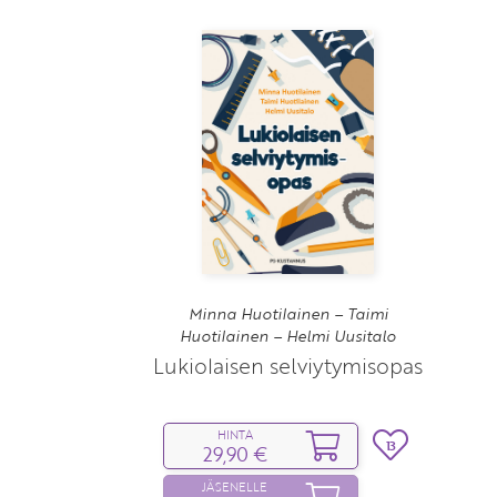
Minna Huotilainen – Taimi
Huotilainen – Helmi Uusitalo
Lukiolaisen selviytymisopas
HINTA
13
29,90 €
JÄSENELLE