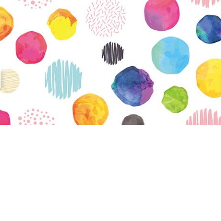
vatuksen Tietopalvelun
N