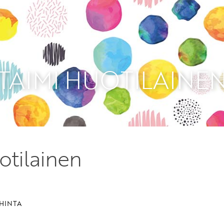
Etkö ole vielä Varhaiskas
jäsen?
Liity tästä!
TAIMI HUOTILAINE
otilainen
HINTA