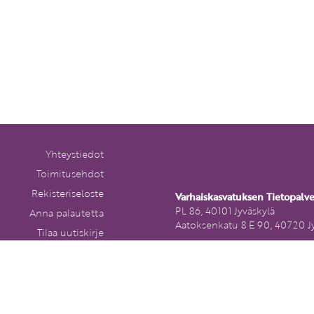
Yhteystiedot
Toimitusehdot
Rekisteriseloste
Varhaiskasvatuksen Tietopalv
PL 86, 40101 Jyväskylä
Anna palautetta
Aatoksenkatu 8 E 90, 40720 J
Tilaa uutiskirje
Soita meille:
Peruutuslomake
014 337 0050 (arkisin klo 9–1
Heitä viesti:
asiakaspalvelu@varhaiskasvat