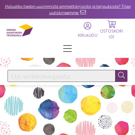
Haluatko tiedon uusimmista ammattikirjoista ja tarjouksista? Tilaa
uutiskirjeemme.
0
OSTOSKORI
KIRJAUDU
(
0
)
KIRJAUDU SISÄÄN
Käyttäjätunnus
Salasana
Unohtuiko salasana?