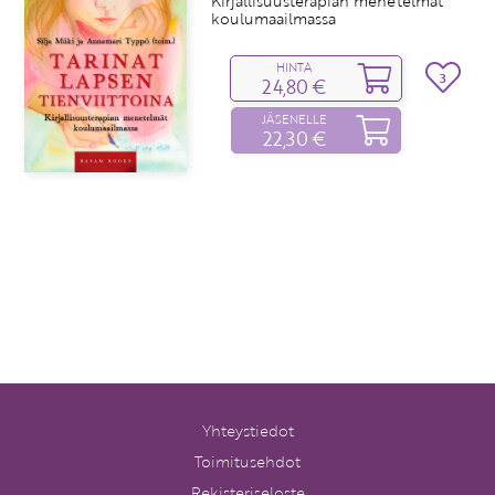
Kirjallisuusterapian menetelmät
koulumaailmassa
HINTA
3
24,80 €
JÄSENELLE
22,30 €
Yhteystiedot
Toimitusehdot
Rekisteriseloste