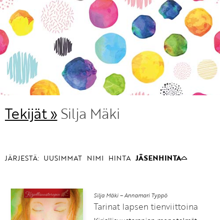
KIRJAUDU SISÄÄN
Etkö ole vielä Varhaiskasvatuksen Tietopalvelun
jäsen?
Liity tästä!
Tekijät »
Silja Mäki
JÄRJESTÄ:
UUSIMMAT
NIMI
HINTA
JÄSENHINTA
Silja Mäki – Annamari Typpö
Tarinat lapsen tienviittoina