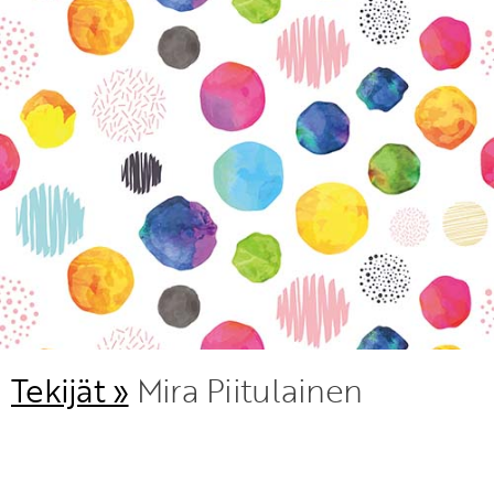
KIRJAUDU SISÄÄN
Etkö ole vielä Varhaiskasvatuksen Tietopalvelun
jäsen?
Liity tästä!
Tekijät »
Mira Piitulainen