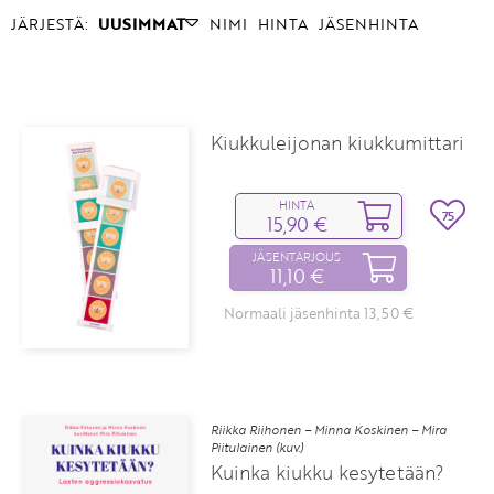
JÄRJESTÄ:
UUSIMMAT
NIMI
HINTA
JÄSENHINTA
Kiukkuleijonan kiukkumittari
HINTA
75
15,90 €
JÄSENTARJOUS
11,10 €
Normaali jäsenhinta 13,50 €
Riikka Riihonen – Minna Koskinen – Mira
Piitulainen (kuv.)
Kuinka kiukku kesytetään?