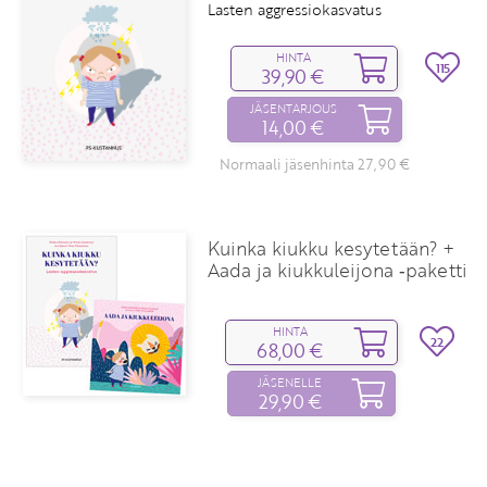
Lasten aggressiokasvatus
HINTA
115
39,90 €
JÄSENTARJOUS
14,00 €
Normaali jäsenhinta 27,90 €
Kuinka kiukku kesytetään? +
Aada ja kiukkuleijona ‑paketti
HINTA
22
68,00 €
JÄSENELLE
29,90 €