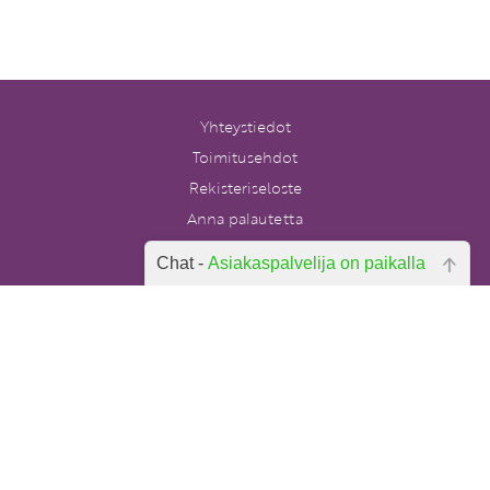
Yhteystiedot
Toimitusehdot
Rekisteriseloste
Anna palautetta
Tilaa uutiskirje
Chat -
Asiakaspalvelija on paikalla
Peruutuslomake
Hei, miten voin auttaa? Kirjoita
kysymyksesi alla olevaan laatikkoon
ja paina lähetä.
Postikulut alkaen 4,90 €. Yli 80 euron
pikkupaketti- ja toimipistetilaukset
postikuluitta. Ulkomaille ja Ahvenanmaalle
postikulut hinnoitellaan erikseen.