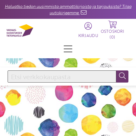
Haluatko tiedon uusimmista ammattikirjoista ja tarjouksista? Tilaa
uutiskirjeemme.
0
OSTOSKORI
KIRJAUDU
(
0
)
KIRJAUDU SISÄÄN
Käyttäjätunnus
Salasana
Unohtuiko salasana?