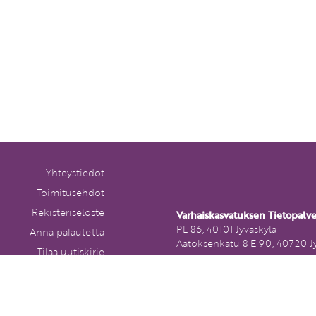
Yhteystiedot
Toimitusehdot
Rekisteriseloste
Varhaiskasvatuksen Tietopalv
PL 86, 40101 Jyväskylä
Anna palautetta
Aatoksenkatu 8 E 90, 40720 J
Tilaa uutiskirje
Soita meille:
Peruutuslomake
014 337 0050 (arkisin klo 9–1
Heitä viesti: