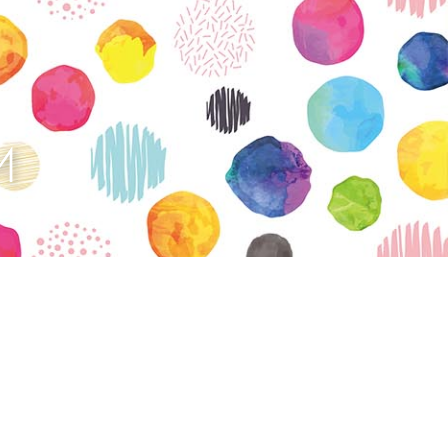
vatuksen Tietopalvelun
M