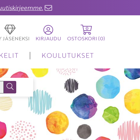
 uutiskirjeemme.
0
TY JÄSENEKSI
KIRJAUDU
OSTOSKORI (
0
)
KELIT
KOULUTUKSET