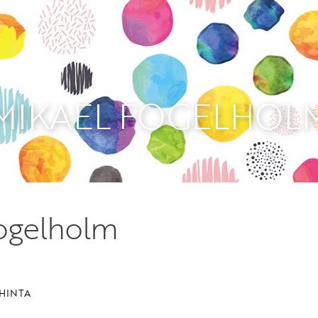
Etkö ole vielä Varhaiskas
jäsen?
Liity tästä!
MIKAEL FOGELHOL
ogelholm
HINTA