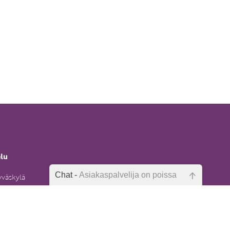
elu
Chat -
Asiakaspalvelija on poissa
yväskylä
Emme ole juuri nyt paikalla, lähetä
6)
kysymyksesi meille sähköpostitse,
niin vastaamme sinulle
mahdollisimman pian.