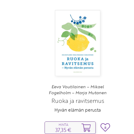
Eeva Voutilainen – Mikael
Fogelholm – Marja Mutanen
Ruoka ja ravitsemus
Hyvän elämän perusta
HINTA
8
37,35 €